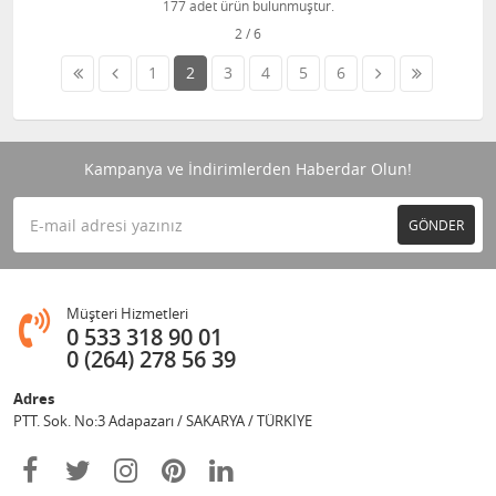
177 adet ürün bulunmuştur.
1
2
3
4
5
6
Kampanya ve İndirimlerden Haberdar Olun!
GÖNDER
Müşteri Hizmetleri
0 533 318 90 01
0 (264) 278 56 39
Adres
PTT. Sok. No:3 Adapazarı / SAKARYA / TÜRKİYE