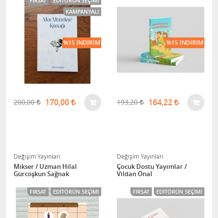
FIRSAT
EDITÖRÜN SEÇIMI
KAMPANYALI
%15 İNDIRIM
%15 İNDIRIM
170,00
164,22
200,00
193,20
Değişim Yayınları
Değişim Yayınları
Mikser / Uzman Hilal
Çocuk Dostu Yayımlar /
Gürcoşkun Sağnak
Vildan Önal
FIRSAT
EDITÖRÜN SEÇIMI
FIRSAT
EDITÖRÜN SEÇIMI