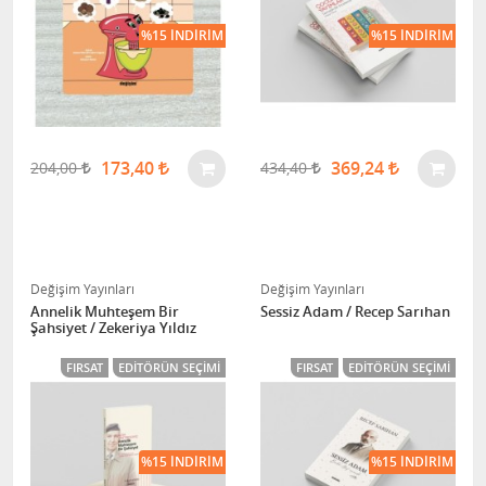
%15 İNDIRIM
%15 İNDIRIM
173,40
369,24
204,00
434,40
Değişim Yayınları
Değişim Yayınları
Annelik Muhteşem Bir
Sessiz Adam / Recep Sarıhan
Şahsiyet / Zekeriya Yıldız
FIRSAT
EDITÖRÜN SEÇIMI
FIRSAT
EDITÖRÜN SEÇIMI
%15 İNDIRIM
%15 İNDIRIM