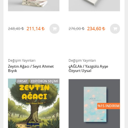
211,14
234,60
248,40
276,00
Değişim Yayınları
Değişim Yayınları
Zeytin Ağacı / Seyit Ahmet
çAĞLAk / Yazgülü Ayşe
Bıyık
Özyurt Uysal
FIRSAT
EDITÖRÜN SEÇIMI
%15 İNDIRIM