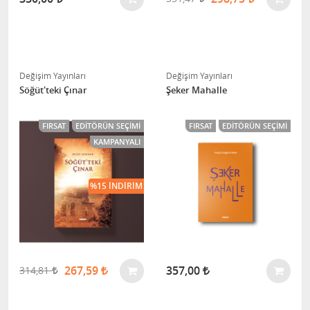
Değişim Yayınları
Değişim Yayınları
Söğüt'teki Çınar
Şeker Mahalle
FIRSAT
EDITÖRÜN SEÇIMI
FIRSAT
EDITÖRÜN SEÇIMI
KAMPANYALI
%15 İNDIRIM
267,59
357,00
314,81