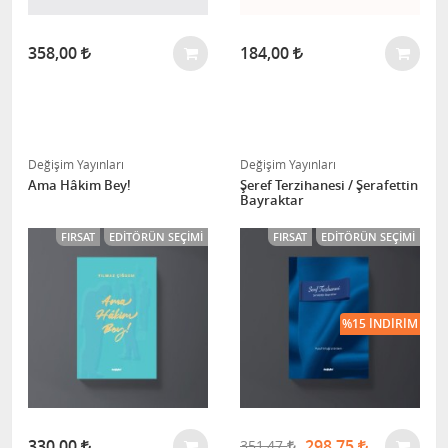
358,00
184,00
Değişim Yayınları
Değişim Yayınları
Ama Hâkim Bey!
Şeref Terzihanesi / Şerafettin
Bayraktar
FIRSAT
EDITÖRÜN SEÇIMI
FIRSAT
EDITÖRÜN SEÇIMI
%15 İNDIRIM
330,00
298,75
351,47