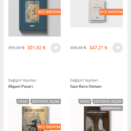
%15 İNDIRIM
%15 İNDIRIM
301,92
347,21
355,20
408,48
Değişim Yayınları
Değişim Yayınları
Akşam Pazarı
Gazi Kara Osman
FIRSAT
EDITÖRÜN SEÇIMI
FIRSAT
EDITÖRÜN SEÇIMI
KAMPANYALI
%15 İNDIRIM