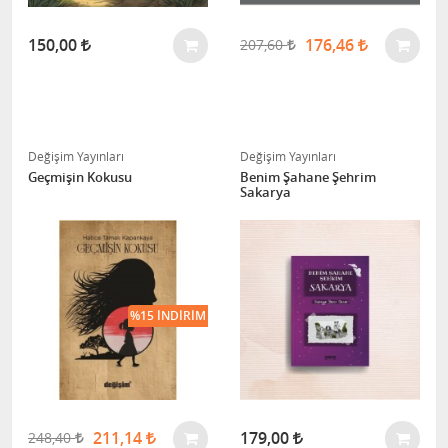
150,00
176,46
207,60
Değişim Yayınları
Değişim Yayınları
Geçmişin Kokusu
Benim Şahane Şehrim
Sakarya
%15 İNDIRIM
211,14
179,00
248,40