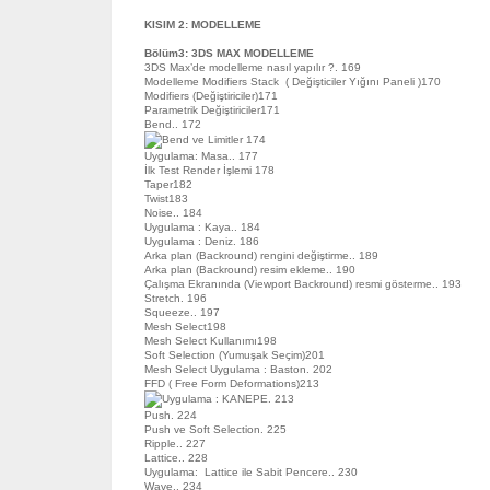
KISIM 2: MODELLEME
Bölüm3: 3DS MAX MODELLEME
3DS Max’de modelleme nasıl yapılır ?. 169
Modelleme Modifiers Stack ( Değişticiler Yığını Paneli )170
Modifiers (Değiştiriciler)171
Parametrik Değiştiriciler171
Bend.. 172
Bend ve Limitler 174
Uygulama: Masa.. 177
İlk Test Render İşlemi 178
Taper182
Twist183
Noise.. 184
Uygulama : Kaya.. 184
Uygulama : Deniz. 186
Arka plan (Backround) rengini değiştirme.. 189
Arka plan (Backround) resim ekleme.. 190
Çalışma Ekranında (Viewport Backround) resmi gösterme.. 193
Stretch. 196
Squeeze.. 197
Mesh Select198
Mesh Select Kullanımı198
Soft Selection (Yumuşak Seçim)201
Mesh Select Uygulama : Baston. 202
FFD ( Free Form Deformations)213
Uygulama : KANEPE. 213
Push. 224
Push ve Soft Selection. 225
Ripple.. 227
Lattice.. 228
Uygulama: Lattice ile Sabit Pencere.. 230
Wave.. 234