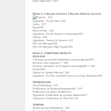
Neler Öğrendik ?. 315
Bölüm 5: 2 Boyutlu Çizimleri 3 Boyutlu Objelere Çevirme
Extrude.. 318
Uygulama : Ev için Plan. 319
Lathe.. 327
Bevel330
Bevel Profile.. 332
Uygulama : Ev için Saçak ve Kartonpiyer337
Sweep.. 342
Uygulama : Sweep ile Çerçeve 343
File Link Manager350
File Link Manager Diğer Ayarlar354
Bölüm 6: COMPOUND OBJECTS
BOOLEAN
3 Boyutlu geometrileri birbirinden çıkarma işlemleri355
Boolean nasıl uygulanır ?. 356
Boolean altındaki A ve B objeleri nasıl değiştirilir ?. 360
Extract363
Display ve Uptade Menüsü. 364
Uygulama : Ev Plan üzerinde Pencere ve Kapı Boşlukları365
PROBOOLEAN
Yeni ProBoolean. 370
ProBoolean ile BooleanKarşılaştırma?. 370
ProBoolean ile gelen yenilikler371
Uygulama: ProBoolean ile Çamaşır Makinesi377
Uygulama: ProBoolean ile Üçlü Priz 379
TERRAIN
Terrain ile Arazi Modelleme.. 382