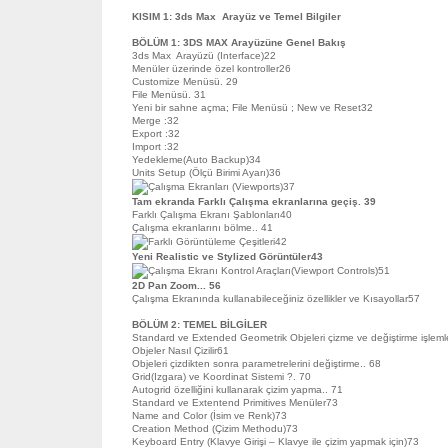
KISIM 1: 3ds Max Arayüz ve Temel Bilgiler
BÖLÜM 1: 3DS MAX Arayüzü
ne Genel Bakış
3ds Max Arayüzü (Interface)22
Menüler üzerinde özel kontroller26
Customize Menüsü. 29
File Menüsü. 31
Yeni bir sahne açma; File Menüsü ; New ve Reset32
Merge :32
Export :32
Import :32
Yedekleme(Auto Backup)34
Units Setup (Ölçü Birimi Ayarı)36
Çalışma Ekranları (Viewports)37
Tam ekranda Farklı Çalışma ekranlarına geçiş. 39
Farklı Çalışma Ekranı Şablonları40
Çalışma ekranlarını bölme.. 41
Farklı Görüntüleme Çeşitleri42
Yeni Realistic ve Stylized Görüntüler43
Çalışma Ekranı Kontrol Araçları(Viewport Controls)51
2D Pan Zoom
...
56
Çalışma Ekranında kullanabileceğiniz özellikler ve Kısayollar57
BÖLÜM 2: TEMEL BİLGİLER
Standard ve Extended Geometrik Objeleri çizme ve değiştirme işleml
Objeler Nasıl Çizilir61
Objeleri çizdikten sonra parametrelerini değiştirme.. 68
Grid(Izgara) ve Koordinat Sistemi ?. 70
Autogrid özelliğini kullanarak çizim yapma.. 71
Standard ve Extentend Primitives Menüler73
Name and Color (İsim ve Renk)73
Creation Method (Çizim Methodu)73
Keyboard Entry (Klavye Girişi – Klavye ile çizim yapmak için)73