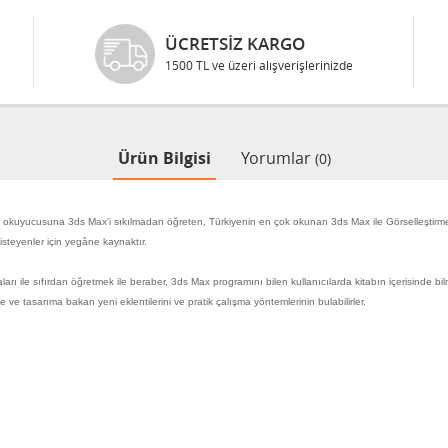
ÜCRETSIZ KARGO
1500 TL ve üzeri alışverişlerinizde
Ürün Bilgisi
Yorumlar
(0)
okuyucusuna 3ds Max'i sıkılmadan öğreten, Türkiyenin en çok okunan 3ds Max ile Görselleştirme kitap
isteyenler için yegâne kaynaktır.
rı ile sıfırdan öğretmek ile beraber, 3ds Max programını bilen kullanıcılarda kitabın içerisinde bilm
 tasarıma bakan yeni eklentilerini ve pratik çalışma yöntemlerinin bulabilirler.