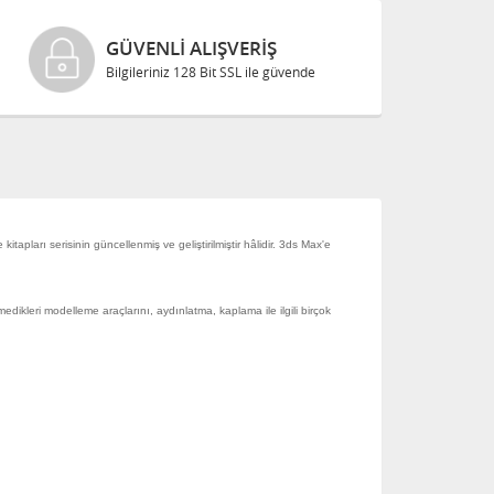
GÜVENLI ALIŞVERIŞ
Bilgileriniz 128 Bit SSL ile güvende
ları serisinin güncellenmiş ve geliştirilmiştir hâlidir. 3ds Max'e
edikleri modelleme araçlarını, aydınlatma, kaplama ile ilgili birçok