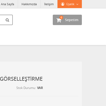
Ana Sayfa
Hakkımızda
İletişim
Üyelik
0
Sepetim
 GÖRSELLEŞTİRME
Stok Durumu
VAR