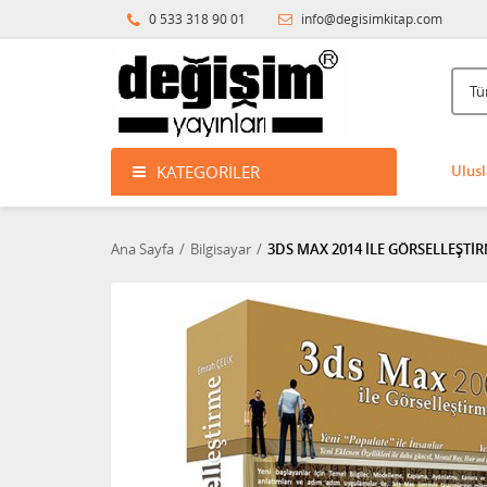
0 533 318 90 01
info@degisimkitap.com
KATEGORILER
Ulusl
Ana Sayfa
Bilgisayar
3DS MAX 2014 İLE GÖRSELLEŞTİ