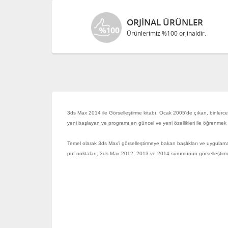
ORJINAL ÜRÜNLER
Ürünlerimiz %100 orjinaldir.
3ds Max 2014 ile Görselleştirme kitabı, Ocak 2005'de çıkan, binlerce 
yeni başlayan ve programı en güncel ve yeni özellikleri ile öğrenmek 
Temel olarak 3ds Max'i görselleştirmeye bakan başlıkları ve uygulamala
püf noktaları, 3ds Max 2012, 2013 ve 2014 sürümünün görselleştirme ve