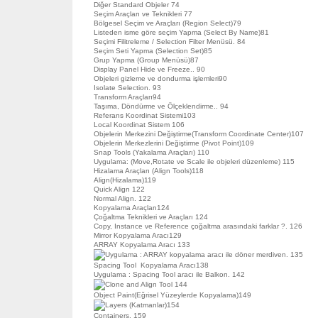
Diğer Standard Objeler 74
Seçim Araçları ve Teknikleri 77
Bölgesel Seçim ve Araçları (Region Select)79
Listeden isme göre seçim Yapma (Select By Name)81
Seçimi Filitreleme / Selection Filter Menüsü. 84
Seçim Seti Yapma (Selection Set)85
Grup Yapma (Group Menüsü)87
Display Panel Hide ve Freeze.. 90
Objeleri gizleme ve dondurma işlemleri90
Isolate Selection. 93
Transform Araçları94
Taşıma, Döndürme ve Ölçeklendirme.. 94
Referans Koordinat Sistemi103
Local Koordinat Sistem 106
Objelerin Merkezini Değiştirme(Transform Coordinate Center)107
Objelerin Merkezlerini Değiştirme (Pivot Point)109
Snap Tools (Yakalama Araçları) 110
Uygulama: (Move,Rotate ve Scale ile objeleri düzenleme) 115
Hizalama Araçları (Align Tools)118
Align(Hizalama)119
Quick Align 122
Normal Align. 122
Kopyalama Araçları124
Çoğaltma Teknikleri ve Araçları 124
Copy, Instance ve Reference çoğaltma arasındaki farklar ?. 126
Mirror Kopyalama Aracı129
ARRAY Kopyalama Aracı 133
Uygulama : ARRAY kopyalama aracı ile döner merdiven. 135
Spacing Tool Kopyalama Aracı138
Uygulama : Spacing Tool aracı ile Balkon. 142
Clone and Align Tool 144
Object Paint(Eğrisel Yüzeylerde Kopyalama)149
Layers (Katmanlar)154
Containers. 159