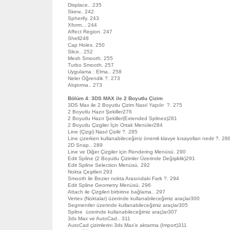
Displace.. 235
Skew.. 242
Spherify. 243
Xform... 244
Affect Region. 247
Shell248
Cap Holes. 250
Slice.. 252
Mesh Smooth. 255
Turbo Smooth. 257
Uygulama : Elma.. 258
Neler Öğrendik ?. 273
Alıştırma.. 273
Bölüm 4: 3DS MAX ile 2 Boyutlu Çizim
3DS Max ile 2 Boyutlu Çizim Nasıl Yapılır ?. 275
2 Boyutlu Hazır Şekiller276
2 Boyutlu Hazır Şekiller(Extended Splines)281
2 Boyutlu Çizgiler İçin Ortak Menüler284
Line (Çizgi) Nasıl Çizilir ?. 285
Line çizerken kullanabileceğiniz önemli klavye kısayolları nedir ?. 28
2D Snap.. 289
Line ve Diğer Çizgiler için Rendering Menüsü. 290
Edit Spline (2 Boyutlu Çizimler Üzerinde Değişiklik)291
Edit Spline Selection Menüsü. 292
Nokta Çeşitleri 293
Smooth ile Bezier nokta Arasındaki Fark ?. 294
Edit Spline Geometry Menüsü. 296
Attach ile Çizgileri birbirine bağlama.. 297
Vertex (Noktalar) üzerinde kullanabileceğimiz araçlar300
Segmentler üzerinde kullanabileceğimiz araçlar305
Spline üzerinde kullanabileceğimiz araçlar307
3ds Max ve AutoCad.. 311
AutoCad çizimlerini 3ds Max’e aktarma (Import)311