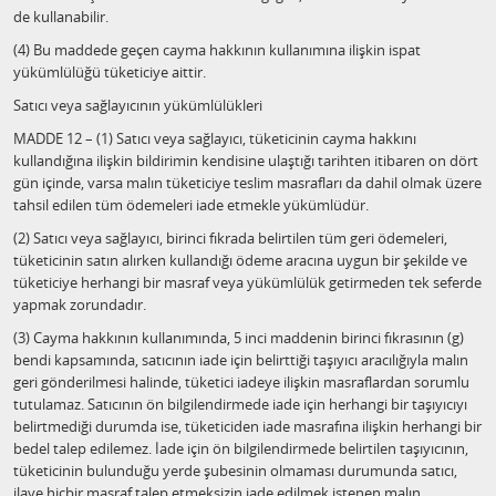
de kullanabilir.
(4) Bu maddede geçen cayma hakkının kullanımına ilişkin ispat
yükümlülüğü tüketiciye aittir.
Satıcı veya sağlayıcının yükümlülükleri
MADDE 12 – (1) Satıcı veya sağlayıcı, tüketicinin cayma hakkını
kullandığına ilişkin bildirimin kendisine ulaştığı tarihten itibaren on dört
gün içinde, varsa malın tüketiciye teslim masrafları da dahil olmak üzere
tahsil edilen tüm ödemeleri iade etmekle yükümlüdür.
(2) Satıcı veya sağlayıcı, birinci fıkrada belirtilen tüm geri ödemeleri,
tüketicinin satın alırken kullandığı ödeme aracına uygun bir şekilde ve
tüketiciye herhangi bir masraf veya yükümlülük getirmeden tek seferde
yapmak zorundadır.
(3) Cayma hakkının kullanımında, 5 inci maddenin birinci fıkrasının (g)
bendi kapsamında, satıcının iade için belirttiği taşıyıcı aracılığıyla malın
geri gönderilmesi halinde, tüketici iadeye ilişkin masraflardan sorumlu
tutulamaz. Satıcının ön bilgilendirmede iade için herhangi bir taşıyıcıyı
belirtmediği durumda ise, tüketiciden iade masrafına ilişkin herhangi bir
bedel talep edilemez. İade için ön bilgilendirmede belirtilen taşıyıcının,
tüketicinin bulunduğu yerde şubesinin olmaması durumunda satıcı,
ilave hiçbir masraf talep etmeksizin iade edilmek istenen malın