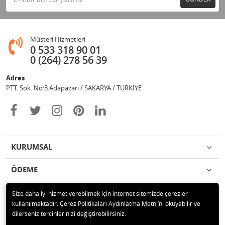
Müşteri Hizmetleri
0 533 318 90 01
0 (264) 278 56 39
Adres
PTT. Sok. No:3 Adapazarı / SAKARYA / TÜRKİYE
KURUMSAL
ÖDEME
İLETİŞİM
Size daha iyi hizmet verebilmek için internet sitemizde çerezler
kullanılmaktadır. Çerez Politikaları Aydınlatma Metni’ni okuyabilir ve
dilerseniz tercihlerinizi değiştirebilirsiniz.
© 2020 Değişim Yayınları Tüm hakları saklıdır.