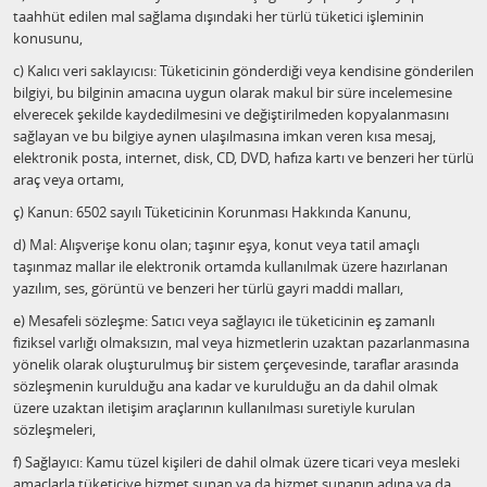
taahhüt edilen mal sağlama dışındaki her türlü tüketici işleminin
konusunu,
c) Kalıcı veri saklayıcısı: Tüketicinin gönderdiği veya kendisine gönderilen
bilgiyi, bu bilginin amacına uygun olarak makul bir süre incelemesine
elverecek şekilde kaydedilmesini ve değiştirilmeden kopyalanmasını
sağlayan ve bu bilgiye aynen ulaşılmasına imkan veren kısa mesaj,
elektronik posta, internet, disk, CD, DVD, hafıza kartı ve benzeri her türlü
araç veya ortamı,
ç) Kanun: 6502 sayılı Tüketicinin Korunması Hakkında Kanunu,
d) Mal: Alışverişe konu olan; taşınır eşya, konut veya tatil amaçlı
taşınmaz mallar ile elektronik ortamda kullanılmak üzere hazırlanan
yazılım, ses, görüntü ve benzeri her türlü gayri maddi malları,
e) Mesafeli sözleşme: Satıcı veya sağlayıcı ile tüketicinin eş zamanlı
fiziksel varlığı olmaksızın, mal veya hizmetlerin uzaktan pazarlanmasına
yönelik olarak oluşturulmuş bir sistem çerçevesinde, taraflar arasında
sözleşmenin kurulduğu ana kadar ve kurulduğu an da dahil olmak
üzere uzaktan iletişim araçlarının kullanılması suretiyle kurulan
sözleşmeleri,
f) Sağlayıcı: Kamu tüzel kişileri de dahil olmak üzere ticari veya mesleki
amaçlarla tüketiciye hizmet sunan ya da hizmet sunanın adına ya da