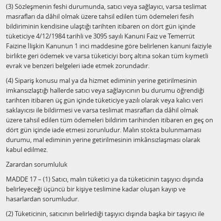
(3) Sözleşmenin feshi durumunda, satıcı veya sağlayıcı, varsa teslimat
masrafları da dâhil olmak üzere tahsil edilen tüm ödemeleri fesih
bildiriminin kendisine ulaştığı tarihten itibaren on dört gün içinde
tüketiciye 4/12/1984 tarihli ve 3095 sayılı Kanuni Faiz ve Temerrüt
Faizine İlişkin Kanunun 1 inci maddesine göre belirlenen kanuni faiziyle
birlikte geri ödemek ve varsa tüketiciyi borç altına sokan tüm kıymetli
evrak ve benzeri belgeleri iade etmek zorundadır.
(4) Sipariş konusu mal ya da hizmet ediminin yerine getirilmesinin
imkansızlaştığı hallerde satıcı veya sağlayıcının bu durumu öğrendiği
tarihten itibaren üç gün içinde tüketiciye yazılı olarak veya kalıcı veri
saklayıcısı ile bildirmesi ve varsa teslimat masrafları da dâhil olmak
üzere tahsil edilen tüm ödemeleri bildirim tarihinden itibaren en geç on
dört gün içinde iade etmesi zorunludur. Malın stokta bulunmaması
durumu, mal ediminin yerine getirilmesinin imkânsızlaşması olarak
kabul edilmez.
Zarardan sorumluluk
MADDE 17 – (1) Satıcı, malın tüketici ya da tüketicinin taşıyıcı dışında
belirleyeceği üçüncü bir kişiye teslimine kadar oluşan kayıp ve
hasarlardan sorumludur.
(2) Tüketicinin, satıcının belirlediği taşıyıcı dışında başka bir taşıyıcı ile