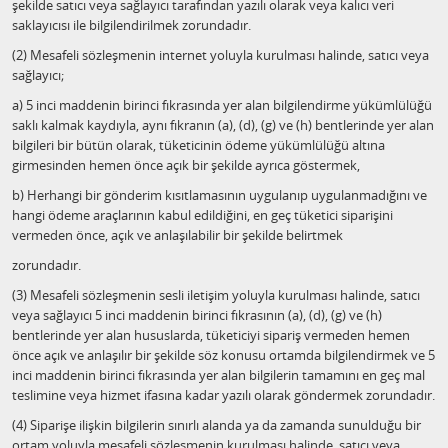
şekilde satıcı veya sağlayıcı tarafından yazılı olarak veya kalıcı veri
saklayıcısı ile bilgilendirilmek zorundadır.
(2) Mesafeli sözleşmenin internet yoluyla kurulması halinde, satıcı veya
sağlayıcı;
a) 5 inci maddenin birinci fıkrasında yer alan bilgilendirme yükümlülüğü
saklı kalmak kaydıyla, aynı fıkranın (a), (d), (g) ve (h) bentlerinde yer alan
bilgileri bir bütün olarak, tüketicinin ödeme yükümlülüğü altına
girmesinden hemen önce açık bir şekilde ayrıca göstermek,
b) Herhangi bir gönderim kısıtlamasının uygulanıp uygulanmadığını ve
hangi ödeme araçlarının kabul edildiğini, en geç tüketici siparişini
vermeden önce, açık ve anlaşılabilir bir şekilde belirtmek
zorundadır.
(3) Mesafeli sözleşmenin sesli iletişim yoluyla kurulması halinde, satıcı
veya sağlayıcı 5 inci maddenin birinci fıkrasının (a), (d), (g) ve (h)
bentlerinde yer alan hususlarda, tüketiciyi sipariş vermeden hemen
önce açık ve anlaşılır bir şekilde söz konusu ortamda bilgilendirmek ve 5
inci maddenin birinci fıkrasında yer alan bilgilerin tamamını en geç mal
teslimine veya hizmet ifasına kadar yazılı olarak göndermek zorundadır.
(4) Siparişe ilişkin bilgilerin sınırlı alanda ya da zamanda sunulduğu bir
ortam yoluyla mesafeli sözleşmenin kurulması halinde, satıcı veya