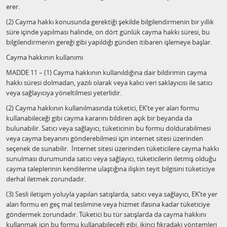
erer.
(2) Cayma hakkı konusunda gerektiği şekilde bilgilendirmenin bir yıllık
süre içinde yapılması halinde, on dört günlük cayma hakkı süresi, bu
bilgilendirmenin gereği gibi yapıldığı günden itibaren işlemeye başlar.
Cayma hakkının kullanımı
MADDE 11 – (1) Cayma hakkının kullanıldığına dair bildirimin cayma
hakkı süresi dolmadan, yazılı olarak veya kalıcı veri saklayıcısı ile satıcı
veya sağlayıcıya yöneltilmesi yeterlidir.
(2) Cayma hakkının kullanılmasında tüketici, EK’te yer alan formu
kullanabileceği gibi cayma kararını bildiren açık bir beyanda da
bulunabilir. Satıcı veya sağlayıcı, tüketicinin bu formu doldurabilmesi
veya cayma beyanını gönderebilmesi için internet sitesi üzerinden
seçenek de sunabilir. İnternet sitesi üzerinden tüketicilere cayma hakkı
sunulması durumunda satıcı veya sağlayıcı, tüketicilerin iletmiş olduğu
cayma taleplerinin kendilerine ulaştığına ilişkin teyit bilgisini tüketiciye
derhal iletmek zorundadır.
(3) Sesli iletişim yoluyla yapılan satışlarda, satıcı veya sağlayıcı, EK’te yer
alan formu en geç mal teslimine veya hizmet ifasına kadar tüketiciye
göndermek zorundadır. Tüketici bu tür satışlarda da cayma hakkını
kullanmak için bu formu kullanabileceği gibi, ikinci fıkradaki yöntemleri