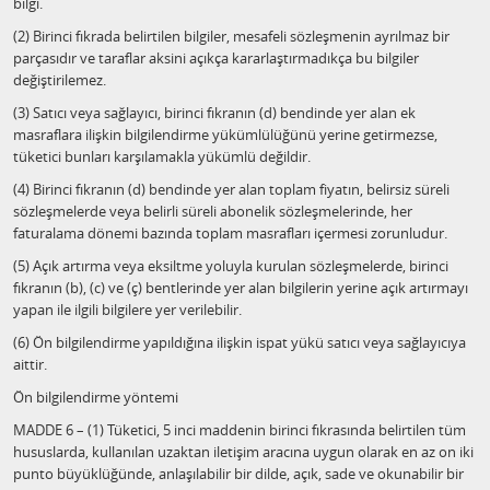
bilgi.
(2) Birinci fıkrada belirtilen bilgiler, mesafeli sözleşmenin ayrılmaz bir
parçasıdır ve taraflar aksini açıkça kararlaştırmadıkça bu bilgiler
değiştirilemez.
(3) Satıcı veya sağlayıcı, birinci fıkranın (d) bendinde yer alan ek
masraflara ilişkin bilgilendirme yükümlülüğünü yerine getirmezse,
tüketici bunları karşılamakla yükümlü değildir.
(4) Birinci fıkranın (d) bendinde yer alan toplam fiyatın, belirsiz süreli
sözleşmelerde veya belirli süreli abonelik sözleşmelerinde, her
faturalama dönemi bazında toplam masrafları içermesi zorunludur.
(5) Açık artırma veya eksiltme yoluyla kurulan sözleşmelerde, birinci
fıkranın (b), (c) ve (ç) bentlerinde yer alan bilgilerin yerine açık artırmayı
yapan ile ilgili bilgilere yer verilebilir.
(6) Ön bilgilendirme yapıldığına ilişkin ispat yükü satıcı veya sağlayıcıya
aittir.
Ön bilgilendirme yöntemi
MADDE 6 – (1) Tüketici, 5 inci maddenin birinci fıkrasında belirtilen tüm
hususlarda, kullanılan uzaktan iletişim aracına uygun olarak en az on iki
punto büyüklüğünde, anlaşılabilir bir dilde, açık, sade ve okunabilir bir