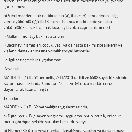
düzenli teslimatları çerçevesinde tüketicinin meskenine veya işyerine
götürülmesi,
h) 5 inci maddenin birinci fıkrasının (a), (b) ve (d) bentlerindeki bilgi
verme yükümlülüğü ile 18 inci ve 19 uncu maddelerde yer alan
yükümlülükler saklı kalmak koşuluyla yolcu taşıma hizmetleri,
ı) Malların montaj, bakım ve onarımı,
i) Bakımevi hizmetleri, çocuk, yaşlı ya da hasta bakımı gibi ailelerin ve
kişilerin desteklenmesine yönelik sosyal hizmetler
ile ilgili sözleşmelere uygulanmaz.
Dayanak
MADDE 3 – (1) Bu Yönetmelik, 7/11/2013 tarihli ve 6502 sayılı Tüketicinin
Korunması Hakkında Kanunun 48 inci ve 84 üncü maddelerine
dayanılarak hazırlanmıştır.
Tanımlar
MADDE 4 – (1) Bu Yönetmeliğin uygulanmasında;
a) Dijital içerik: Bilgisayar programı, uygulama, oyun, müzik, video ve
metin gibi dijital şekilde sunulan her türlü veriyi,
b) Hizmet: Bir ücret veya menfaat karşılığında yapılan ya da yapılması