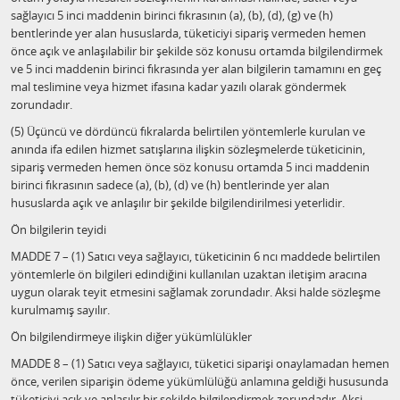
sağlayıcı 5 inci maddenin birinci fıkrasının (a), (b), (d), (g) ve (h)
bentlerinde yer alan hususlarda, tüketiciyi sipariş vermeden hemen
önce açık ve anlaşılabilir bir şekilde söz konusu ortamda bilgilendirmek
ve 5 inci maddenin birinci fıkrasında yer alan bilgilerin tamamını en geç
mal teslimine veya hizmet ifasına kadar yazılı olarak göndermek
zorundadır.
(5) Üçüncü ve dördüncü fıkralarda belirtilen yöntemlerle kurulan ve
anında ifa edilen hizmet satışlarına ilişkin sözleşmelerde tüketicinin,
sipariş vermeden hemen önce söz konusu ortamda 5 inci maddenin
birinci fıkrasının sadece (a), (b), (d) ve (h) bentlerinde yer alan
hususlarda açık ve anlaşılır bir şekilde bilgilendirilmesi yeterlidir.
Ön bilgilerin teyidi
MADDE 7 – (1) Satıcı veya sağlayıcı, tüketicinin 6 ncı maddede belirtilen
yöntemlerle ön bilgileri edindiğini kullanılan uzaktan iletişim aracına
uygun olarak teyit etmesini sağlamak zorundadır. Aksi halde sözleşme
kurulmamış sayılır.
Ön bilgilendirmeye ilişkin diğer yükümlülükler
MADDE 8 – (1) Satıcı veya sağlayıcı, tüketici siparişi onaylamadan hemen
önce, verilen siparişin ödeme yükümlülüğü anlamına geldiği hususunda
tüketiciyi açık ve anlaşılır bir şekilde bilgilendirmek zorundadır. Aksi