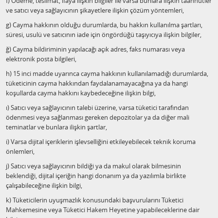
f) Ödeme, teslimat, ifaya ilişkin bilgiler ile varsa bunlara ilişkin taahhütler
ve satıcı veya sağlayıcının şikayetlere ilişkin çözüm yöntemleri,
g) Cayma hakkının olduğu durumlarda, bu hakkın kullanılma şartları,
süresi, usulü ve satıcının iade için öngördüğü taşıyıcıya ilişkin bilgiler,
ğ) Cayma bildiriminin yapılacağı açık adres, faks numarası veya
elektronik posta bilgileri,
h) 15 inci madde uyarınca cayma hakkının kullanılamadığı durumlarda,
tüketicinin cayma hakkından faydalanamayacağına ya da hangi
koşullarda cayma hakkını kaybedeceğine ilişkin bilgi,
ı) Satıcı veya sağlayıcının talebi üzerine, varsa tüketici tarafından
ödenmesi veya sağlanması gereken depozitolar ya da diğer mali
teminatlar ve bunlara ilişkin şartlar,
i) Varsa dijital içeriklerin işlevselliğini etkileyebilecek teknik koruma
önlemleri,
j) Satıcı veya sağlayıcının bildiği ya da makul olarak bilmesinin
beklendiği, dijital içeriğin hangi donanım ya da yazılımla birlikte
çalışabileceğine ilişkin bilgi,
k) Tüketicilerin uyuşmazlık konusundaki başvurularını Tüketici
Mahkemesine veya Tüketici Hakem Heyetine yapabileceklerine dair