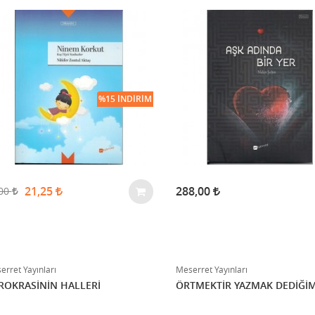
%15 İNDIRIM
21,25
288,00
,00
erret Yayınları
Meserret Yayınları
ROKRASİNİN HALLERİ
ÖRTMEKTİR YAZMAK DEDİĞİ