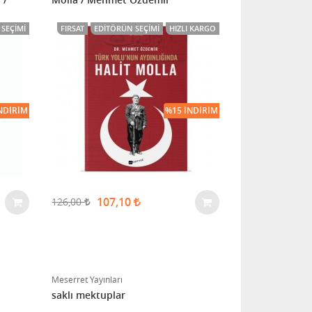
SEÇIMI
FIRSAT
EDITÖRÜN SEÇIMI
HIZLI KARGO
NDIRIM
%15 İNDIRIM
107,10
126,00
Meserret Yayınları
saklı mektuplar