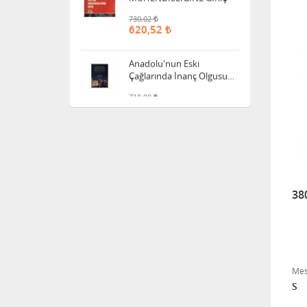
Anadolu'nun Eski
Çağlarında İnanç Olgusu
ve Yönetim Anlayışı
718,00
610,30
MODERN PAZARLAMA
370,00
Lineer Cebirin Temelleri
38
528,00
İKTİSAT BİLİMİNE GİRİŞ
Mes
S
525,00