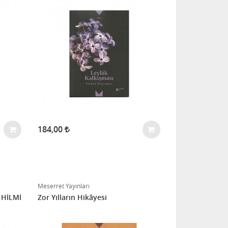
184,00
Meserret Yayınları
 HİLMİ
Zor Yılların Hikâyesi