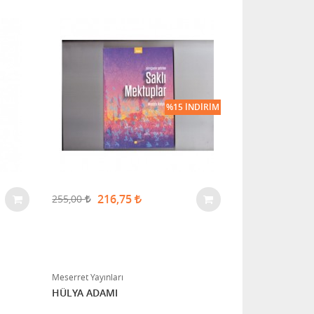
%15 İNDIRIM
216,75
255,00
Meserret Yayınları
HÜLYA ADAMI