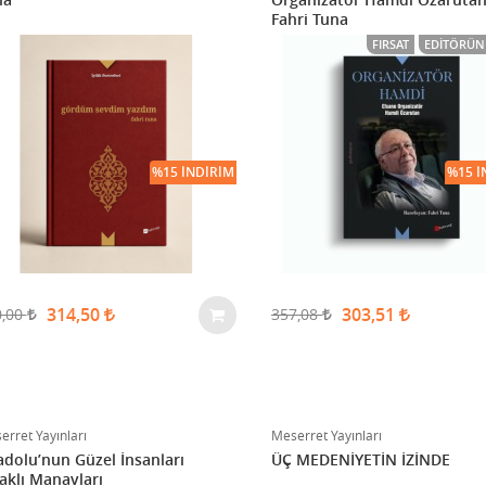
Fahri Tuna
FIRSAT
EDITÖRÜN 
%15 İNDIRIM
%15 İ
314,50
303,51
0,00
357,08
erret Yayınları
Meserret Yayınları
dolu’nun Güzel İnsanları
ÜÇ MEDENİYETİN İZİNDE
aklı Manavları