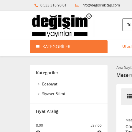
0 533 318 90 01
info@degisimkitap.com
Anadolu'nun Eski
Çağlarında İnanç Olgusu
ve Yönetim Anlayışı
718,00
610,30
MODERN PAZARLAMA
KATEGORILER
Ulusl
370,00
Ana Sayf
Kategoriler
Meserr
Lineer Cebirin Temelleri
Edebiyat
528,00
Siyaset Bilimi
İKTİSAT BİLİMİNE GİRİŞ
Fiyat Aralığı
Mes
525,00
8,00
537,00
Gör
446,25
Tu