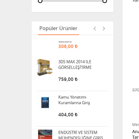
Genel İşletme Kavramlar
ve Örnek Olaylar
Popüler Ürünler
360,00
306,00
3DS MAX 2014 İLE
GÖRSELLEŞTİRME
759,00
Kamu Yönetimi
Kuramlarına Giriş
37
404,00
ENDÜSTRİ VE SİSTEM
MÜHENDİSLİĞİNE GİRİŞ
Mes
Ana
730,02
Tar
620,52