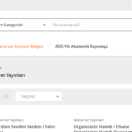
ararası Yayınevi Belgesi
2025 YIlı Akademik Kaynakça
a
et Yayınları
erret Yayınları
Meserret Yayınları
düm Sevdim Yazdım / Fahri
Organizatör Hamdi / Efsane
na
Organizatör Hamdi Özarutan