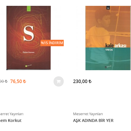
%15 İNDIRIM
76,50
230,00
,00
erret Yayınları
Meserret Yayınları
nem Korkut
AŞK ADINDA BİR YER