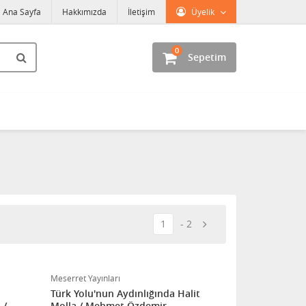
Ana Sayfa
Hakkımızda
İletişim
Üyelik
0
Sepetim
1
2
Meserret Yayınları
Türk Yolu'nun Aydınlığında Halit
 /
Molla / Mehmet Özdemir