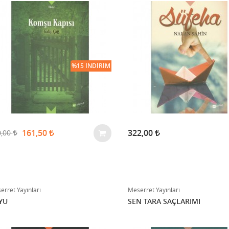
%15 İNDIRIM
161,50
322,00
0,00
erret Yayınları
Meserret Yayınları
YU
SEN TARA SAÇLARIMI