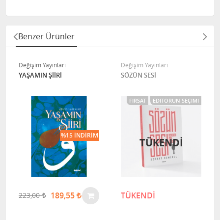
Benzer Ürünler
Değişim Yayınları
Değişim Yayınları
YAŞAMIN ŞİİRİ
SÖZÜN SESİ
FIRSAT
EDITÖRÜN SEÇIMI
%15 İNDIRIM
TÜKENDİ
189,55
TÜKENDİ
223,00