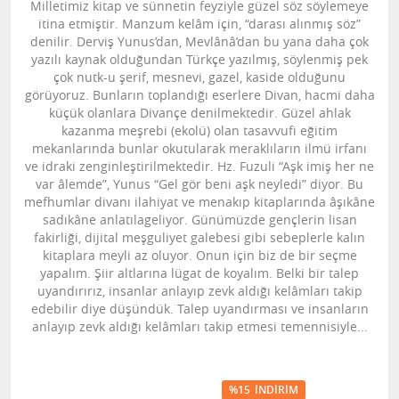
Milletimiz kitap ve sünnetin feyziyle güzel söz söylemeye
itina etmiştir. Manzum kelâm için, “darası alınmış söz”
denilir. Derviş Yunus’dan, Mevlânâ’dan bu yana daha çok
yazılı kaynak olduğundan Türkçe yazılmış, söylenmiş pek
çok nutk-u şerif, mesnevi, gazel, kaside olduğunu
görüyoruz. Bunların toplandığı eserlere Divan, hacmi daha
küçük olanlara Divançe denilmektedir. Güzel ahlak
kazanma meşrebi (ekolü) olan tasavvufi eğitim
mekanlarında bunlar okutularak meraklıların ilmü irfanı
ve idraki zenginleştirilmektedir. Hz. Fuzuli “Aşk imiş her ne
var âlemde”, Yunus “Gel gör beni aşk neyledi” diyor. Bu
mefhumlar divanı ilahiyat ve menakıp kitaplarında âşıkâne
sadıkâne anlatılageliyor. Günümüzde gençlerin lisan
fakirliği, dijital meşguliyet galebesi gibi sebeplerle kalın
kitaplara meyli az oluyor. Onun için biz de bir seçme
yapalım. Şiir altlarına lügat de koyalım. Belki bir talep
uyandırırız, insanlar anlayıp zevk aldığı kelâmları takip
edebilir diye düşündük. Talep uyandırması ve insanların
anlayıp zevk aldığı kelâmları takip etmesi temennisiyle...
%15
İNDIRIM