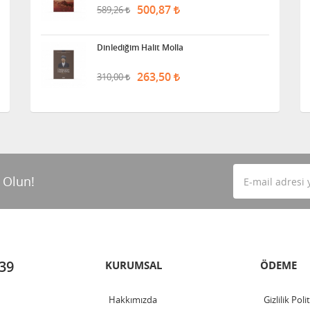
500,87
589,26
Dinlediğim Halit Molla
263,50
310,00
 Olun!
 39
KURUMSAL
ÖDEME
Hakkımızda
Gizlilik Poli