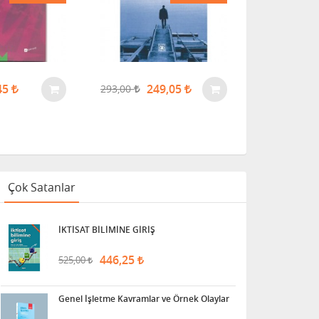
274,00
45
249,05
293,00
Çok Satanlar
İKTİSAT BİLİMİNE GİRİŞ
446,25
525,00
Genel İşletme Kavramlar ve Örnek Olaylar