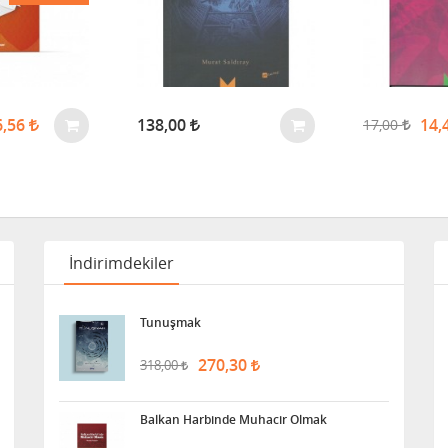
6,56
138,00
14,
17,00
İndirimdekiler
Tunuşmak
270,30
318,00
Balkan Harbinde Muhacir Olmak