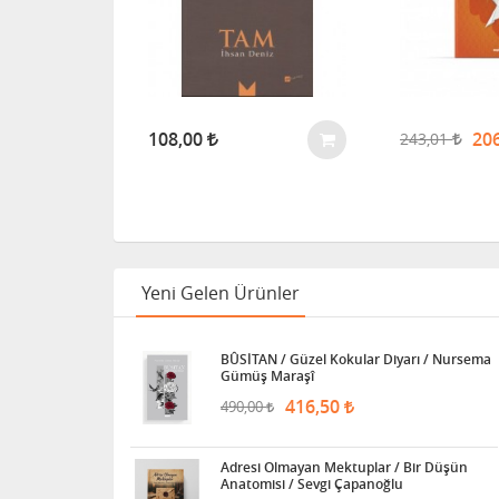
ENDİ
108,00
20
243,01
Yeni Gelen Ürünler
BÛSİTAN / Güzel Kokular Diyarı / Nursema
Gümüş Maraşî
416,50
490,00
Adresi Olmayan Mektuplar / Bir Düşün
Anatomisi / Sevgi Çapanoğlu