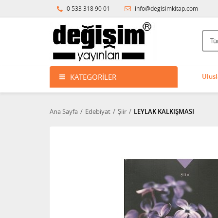
0 533 318 90 01
info@degisimkitap.com
KATEGORILER
Ulusl
Ana Sayfa
Edebiyat
Şiir
LEYLAK KALKIŞMASI