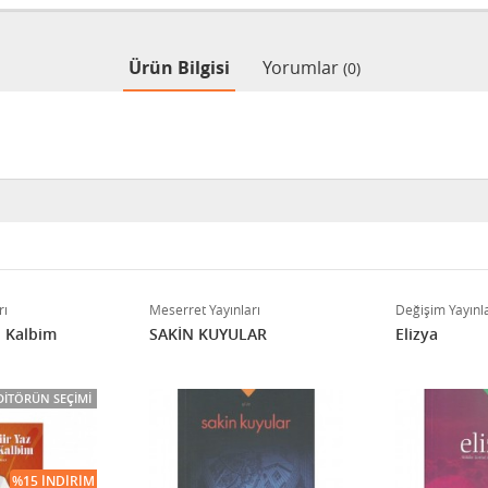
Ürün Bilgisi
Yorumlar
(0)
rı
Meserret Yayınları
Değişim Yayınla
i Kalbim
SAKİN KUYULAR
Elizya
DITÖRÜN SEÇIMI
%15 İNDIRIM