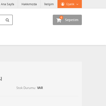
Ana Sayfa
Hakkımızda
İletişim
Üyelik
0
Sepetim
I
Stok Durumu
VAR