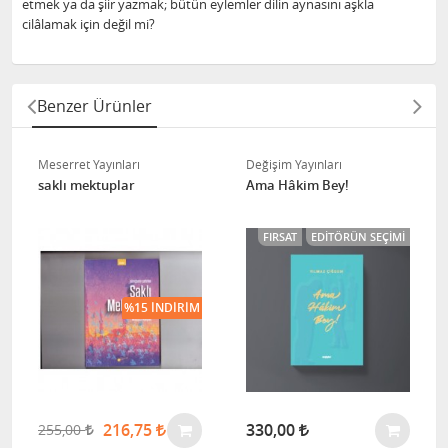
etmek ya da şiir yazmak; bütün eylemler dilin aynasını aşkla
cilâlamak için değil mi?
Benzer Ürünler
Meserret Yayınları
Değişim Yayınları
saklı mektuplar
Ama Hâkim Bey!
FIRSAT
EDITÖRÜN SEÇIMI
%15 İNDIRIM
216,75
330,00
255,00