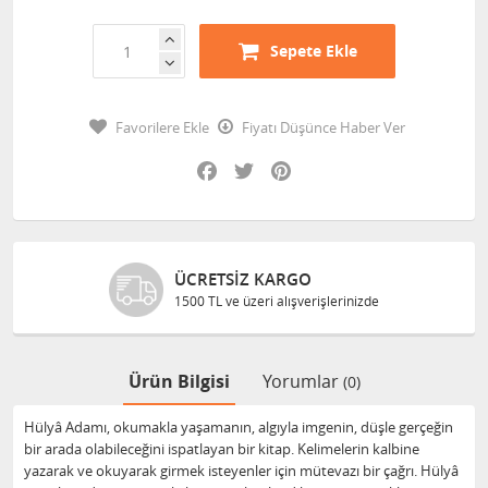
Sepete Ekle
Favorilere Ekle
Fiyatı Düşünce Haber Ver
Facebook
Twitter
Pinterest
ÜCRETSIZ KARGO
1500 TL ve üzeri alışverişlerinizde
Ürün Bilgisi
Yorumlar
(0)
Hülyâ Adamı, okumakla yaşamanın, algıyla imgenin, düşle gerçeğin
bir arada olabileceğini ispatlayan bir kitap. Kelimelerin kalbine
yazarak ve okuyarak girmek isteyenler için mütevazı bir çağrı. Hülyâ