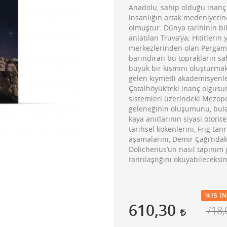
Anadolu, sahip olduğu inanç ç
insanlığın ortak medeniyetin
olmuştur. Dünya tarihinin bi
anlatılan Truva’ya; Hititleri
merkezlerinden olan Pergamon
barındıran bu toprakların sah
büyük bir kısmını oluşturmak
gelen kıymetli akademisyenler
Çatalhöyük’teki inanç olgusu
sistemleri üzerindeki Mezop
geleneğinin oluşumunu, bulaşı
kaya anıtlarının siyasi otorit
tarihsel kökenlerini, Frig ta
aşamalarını, Demir Çağı’ndaki
Dolichenus’un nasıl tapınım
tanrılaştığını okuyabileceksin
%15
İN
610,30
718