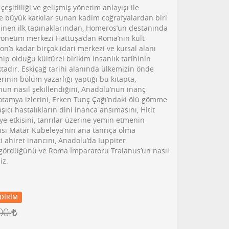
eşitliliği ve gelişmiş yönetim anlayışı ile
e büyük katkılar sunan kadim coğrafyalardan biri
linen ilk tapınaklarından, Homeros’un destanında
n yönetim merkezi Hattuşa’dan Roma’nın kült
’a kadar birçok idari merkezi ve kutsal alanı
ip olduğu kültürel birikim insanlık tarihinin
tadır. Eskiçağ tarihi alanında ülkemizin önde
inin bölüm yazarlığı yaptığı bu kitapta,
nun nasıl şekillendiğini, Anadolu’nun inanç
otamya izlerini, Erken Tunç Çağı’ndaki ölü gömme
cı hastalıkların dini inanca ansımasını, Hitit
eye etkisini, tanrılar üzerine yemin etmenin
nrısı Matar Kubeleya’nın ana tanrıça olma
 ahiret inancını, Anadolu’da Iuppiter
 gördüğünü ve Roma İmparatoru Traianus’un nasıl
iz.
DIRIM
,00