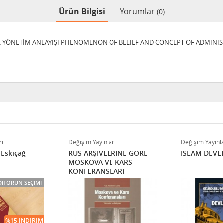
Ürün Bilgisi
Yorumlar
(0)
 YÖNETİM ANLAYIŞI PHENOMENON OF BELIEF AND CONCEPT OF ADMINIST
rı
Değişim Yayınları
Değişim Yayınla
 Eskiçağ
RUS ARŞİVLERİNE GÖRE
İSLAM DEVLE
MOSKOVA VE KARS
KONFERANSLARI
DITÖRÜN SEÇIMI
%15 İNDIRIM