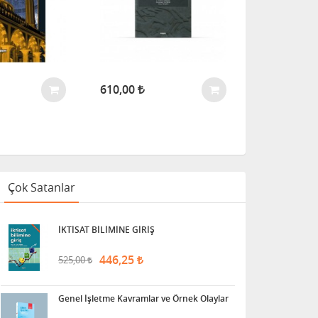
610,00
409,00
Çok Satanlar
İKTİSAT BİLİMİNE GİRİŞ
446,25
525,00
Genel İşletme Kavramlar ve Örnek Olaylar