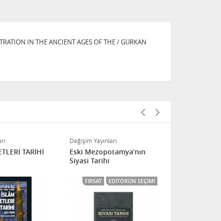
RATION IN THE ANCIENT AGES OF THE / GÜRKAN
rı
Değişim Yayınları
Değişim Yayınl
TLERİ TARİHİ
Eski Mezopotamya’nın
SELÇUKLULA
Siyasi Tarihi
FIRSAT
EDITÖRÜN SEÇIMI