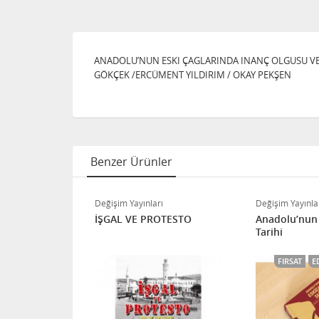
ANADOLU’NUN ESKI ÇAGLARINDA INANÇ OLGUSU VE
GÖKÇEK /ERCÜMENT YILDIRIM / OKAY PEKŞEN
Benzer Ürünler
ı
Değişim Yayınları
Değişim Yayınla
N KURULUŞA
İŞGAL VE PROTESTO
Anadolu’nun
LU´DA TBMM
Tarihi
FIRSAT
E