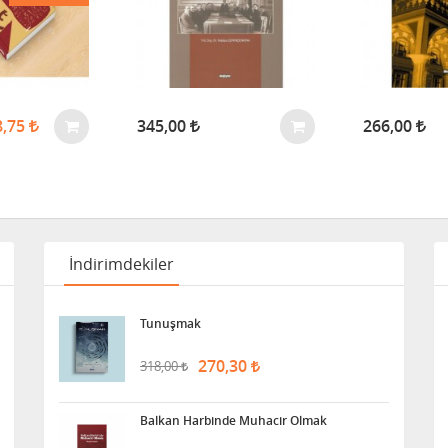
8,75
345,00
266,00
İndirimdekiler
Tunuşmak
270,30
318,00
Balkan Harbinde Muhacir Olmak