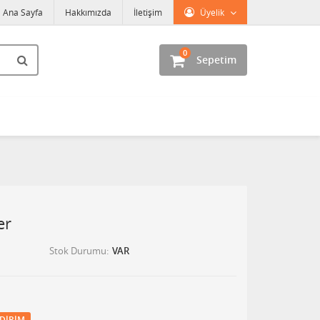
Ana Sayfa
Hakkımızda
İletişim
Üyelik
0
Sepetim
er
Stok Durumu
VAR
DIRIM