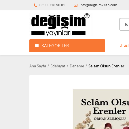
0 533 318 90 01
info@degisimkitap.com
KATEGORILER
Ulusl
Ana Sayfa
Edebiyat
Deneme
Selam Olsun Erenler