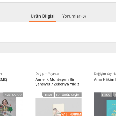
Ürün Bilgisi
Yorumlar
(0)
rı
Değişim Yayınları
Değişim Yayınla
RMİŞ
Annelik Muhteşem Bir
Ama Hâkim 
Şahsiyet / Zekeriya Yıldız
HIZLI KARGO
FIRSAT
EDITÖRÜN SEÇIMI
FIRSAT
%15 İNDIRIM