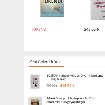
TÜKENDİ
TÜKENDİ
248,00
Yeni Gelen Ürünler
BÛSİTAN / Güzel Kokular Diyarı / Nursema
Gümüş Maraşî
416,50
490,00
Adresi Olmayan Mektuplar / Bir Düşün
Anatomisi / Sevgi Çapanoğlu