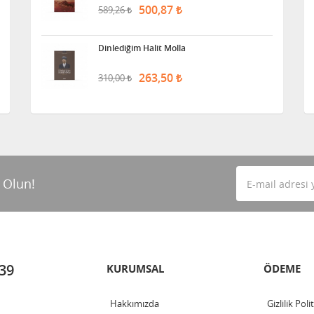
500,87
589,26
Dinlediğim Halit Molla
263,50
310,00
 Olun!
 39
KURUMSAL
ÖDEME
Hakkımızda
Gizlilik Poli