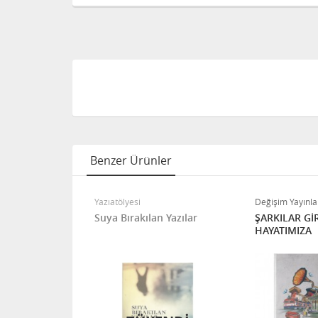
Benzer Ürünler
ı
Yazıatölyesi
Değişim Yayınla
AŞK
Suya Bırakılan Yazılar
ŞARKILAR Gİ
HAYATIMIZA
ITÖRÜN SEÇIMI