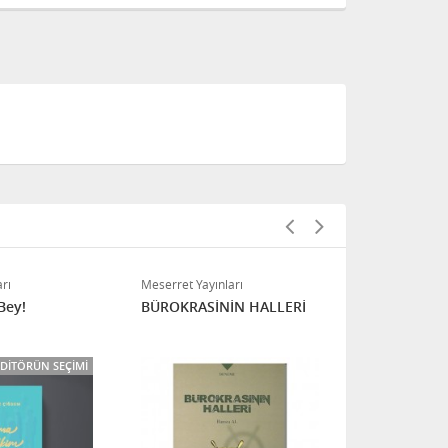
Kırmızı Pap
rı
Meserret Yayınları
Bey!
BÜROKRASİNİN HALLERİ
EDITÖRÜN SEÇIMI