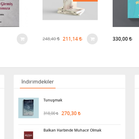
211,14
330,00
248,40
İndirimdekiler
Tunuşmak
270,30
318,00
Balkan Harbinde Muhacir Olmak