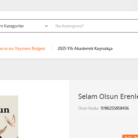
ararası Yayınevi Belgesi
2025 YIlı Akademik Kaynakça
Selam Olsun Erenl
Ürün Kodu
9786255858436
%15
İN