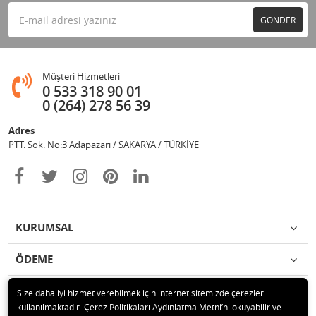
GÖNDER
Müşteri Hizmetleri
0 533 318 90 01
0 (264) 278 56 39
Adres
PTT. Sok. No:3 Adapazarı / SAKARYA / TÜRKİYE
KURUMSAL
ÖDEME
İLETİŞİM
Size daha iyi hizmet verebilmek için internet sitemizde çerezler
kullanılmaktadır. Çerez Politikaları Aydınlatma Metni’ni okuyabilir ve