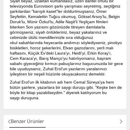
Siyah beyaz, uzaktan kumandasız, üzeri dantel örtülü bir
televizyonda Eurovision şarkı yarışması seyretmiş, seçtiğiniz
şarkılardan "karışık kaset"ler doldurtmuşsanız, Ömer
Seyfettin, Kemalettin Tuğcu okumuş, Göksel Arsoy'lu, Belgin
Doruk'lu, Münir Özkul'lu, Adile Naşit'li Yeşilçam filmleri
biterken Son yazısını gözünüzde titreyen damlalarla
görmüşseniz, siyah önlükleriniz, beyaz yakalarınız ve
cebinizde ütülü mendillerinizle sıra olduğunuz
okul sabahlarında heyecanla andımızı söylediyseniz, pinokyo
bisikletleri, horoz şekerlerini, Elvan gazozlarını, yerli malı
haftasını, Küçük Ev'deki Laura'yı, Heidi'yi, Erkin Koray'ı,
Cem Karaca'yı, Barış Manço'yu hatırlıyorsanız, bayram
sabahı giyeceğiniz kırmızı pabuçlarınız başucunuzda bir gece
bile uyuduysanız, Zuhal Erol'un yazılarını yaralarınızı
iyileştiren bir neşeli hüzünle okuyacaksınız demektir.
Zuhal Erol'un ilk kitabının adı hem Cemal Süreya'ya hem
bütün şairlere, yazarlara bir saygı duruşu gibi. "Keşke ben de
böyle bir kitap yazabilseydim." diyerek katılıyorum bu
saygı duruşuna.
Benzer Ürünler