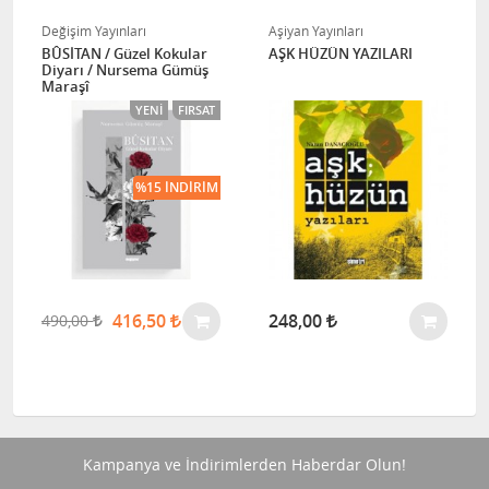
Değişim Yayınları
Aşiyan Yayınları
BÛSİTAN / Güzel Kokular
AŞK HÜZÜN YAZILARI
Diyarı / Nursema Gümüş
Maraşî
YENI
FIRSAT
%15 İNDIRIM
416,50
248,00
490,00
Kampanya ve İndirimlerden Haberdar Olun!