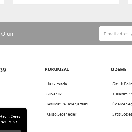
 Olun!
 39
KURUMSAL
ÖDEME
Hakkımızda
Gizlilik Poli
Güvenlik
Kullanım Ko
Teslimat ve İade Şartları
Ödeme Seçe
Kargo Seçenekleri
Satış Sözle
ktadır. Çerez
rebilirsiniz.