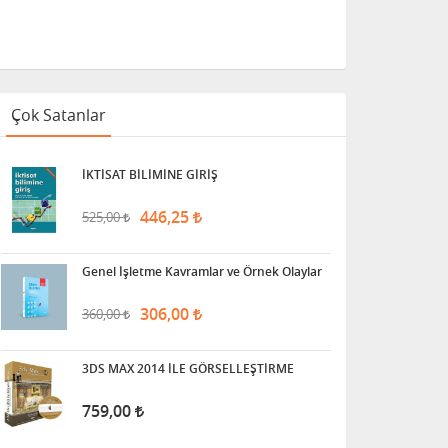
Çok Satanlar
İKTİSAT BİLİMİNE GİRİŞ
446,25
525,00
Genel İşletme Kavramlar ve Örnek Olaylar
306,00
360,00
3DS MAX 2014 İLE GÖRSELLEŞTİRME
759,00