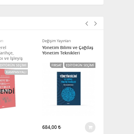
rı
Değişim Yayınları
Değişim Yayınl
erel
Yönetim Bilimi ve Çağdaş
Emek, Tekno
arihçe,
Yönetim Teknikleri
ve Büyüme
ı ve İşleyiş
EDITÖRÜN SEÇIMI
FIRSAT
EDITÖRÜN SEÇIMI
KAMPANYALI
ENDİ
TÜ
684,00
TÜKENDİ