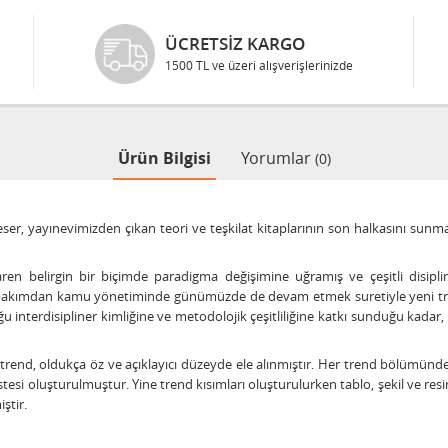
ÜCRETSIZ KARGO
1500 TL ve üzeri alışverişlerinizde
Ürün Bilgisi
Yorumlar
(0)
ser, yayınevimizden çıkan teori ve teşkilat kitaplarının son halkasını sunm
ibaren belirgin bir biçimde paradigma değişimine uğramış ve çeşitli disip
u bakımdan kamu yönetiminde günümüzde de devam etmek suretiyle yeni t
 interdisipliner kimliğine ve metodolojik çeşitliliğine katkı sunduğu kada
ok trend, oldukça öz ve açıklayıcı düzeyde ele alınmıştır. Her trend bölümü
tesi oluşturulmuştur. Yine trend kısımları oluşturulurken tablo, şekil ve resi
iştir.