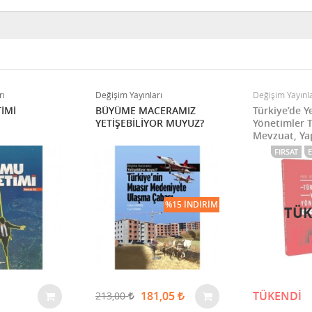
rı
Değişim Yayınları
Değişim Yayınla
İMİ
BÜYÜME MACERAMIZ
Türkiye’de Y
YETİŞEBİLİYOR MUYUZ?
Yönetimler T
Mevzuat, Yap
FIRSAT
%15 İNDIRIM
TÜK
181,05
TÜKENDİ
213,00