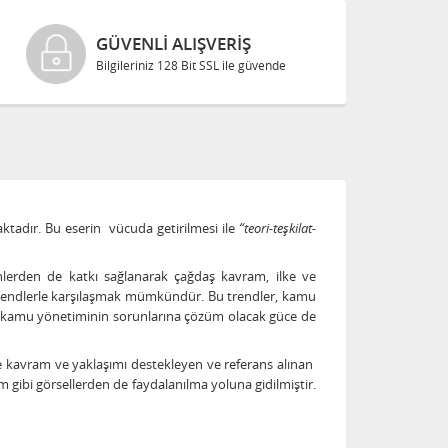
GÜVENLI ALIŞVERIŞ
Bilgileriniz 128 Bit SSL ile güvende
aktadır. Bu eserin vücuda getirilmesi ile
“teori-teşkilat-
linlerden de katkı sağlanarak çağdaş kavram, ilke ve
rendlerle karşılaşmak mümkündür. Bu trendler, kamu
r, kamu yönetiminin sorunlarına çözüm olacak güce de
nde kavram ve yaklaşımı destekleyen ve referans alınan
m gibi görsellerden de faydalanılma yoluna gidilmiştir.