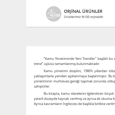
ORJINAL ÜRÜNLER
Ürünlerimiz %100 orjinaldir.
“Kamu Yönetiminde Yeni Trendler” başlıklı bu e
trend
” üçlüsü tamamlanmış bulunmaktadır.
Kamu yönetimi disiplini, 1980’li yıllardan it
yaklaşımlarla yeniden açıklanmaya başlanmıştır. B
yönetiminin muhtevası gereği taşımak zorunda olduğu
sahiptirler.
Bu kitapta, kamu idarelerini ilgilendiren birç
yeterli düzeyde kaynak verilmiş ve ayrıca ek okuma lis
Ayrıca kavramların İngilizcesi de başlıkla birlikte verilm