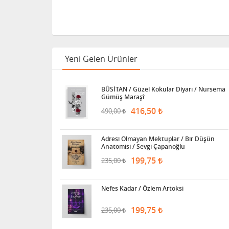
Yeni Gelen Ürünler
BÛSİTAN / Güzel Kokular Diyarı / Nursema
Gümüş Maraşî
416,50
490,00
Adresi Olmayan Mektuplar / Bir Düşün
Anatomisi / Sevgi Çapanoğlu
199,75
235,00
Nefes Kadar / Özlem Artoksi
199,75
235,00