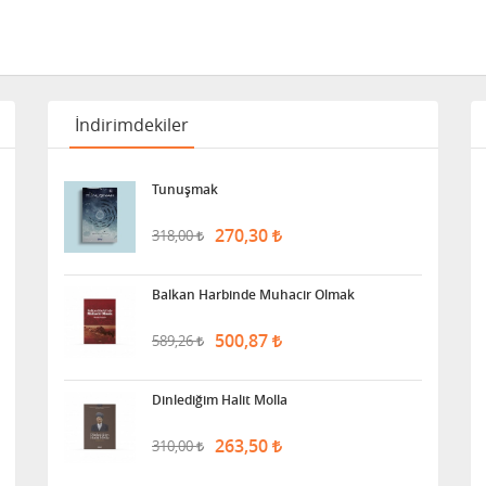
İndirimdekiler
Tunuşmak
270,30
318,00
Balkan Harbinde Muhacir Olmak
500,87
589,26
Dinlediğim Halit Molla
263,50
310,00