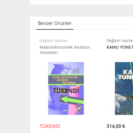
Benzer Ürünler
ı
Değişim Yayınları
Değişim Yayınla
üme Soru
Makroekonomik Analizin
KAMU YÖNET
Ahmet
Temelleri
%15 İNDIRIM
TÜKENDİ
,50
TÜKENDİ
314,00