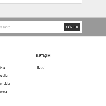
GÖNDER
İLETİŞİM
tikası
İletişim
şulları
nekleri
şmesi