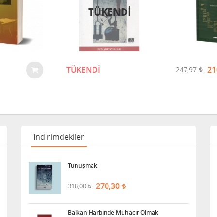
TÜKENDİ
TÜKENDİ
21
247,97
İndirimdekiler
Tunuşmak
270,30
318,00
Balkan Harbinde Muhacir Olmak