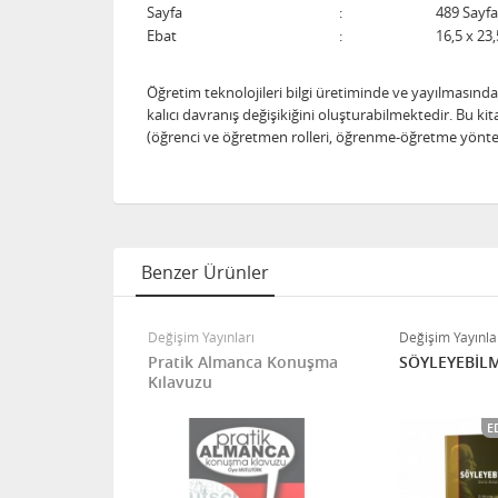
Sayfa
:
489 Sayfa
Ebat
:
16,5 x 23,
Öğretim teknolojileri bilgi üretiminde ve yayılmasında
kalıcı davranış değişikiğini oluşturabilmektedir. Bu k
(öğrenci ve öğretmen rolleri, öğrenme-öğretme yönte
Benzer Ürünler
itabevi
Değişim Yayınları
Değişim Yayınla
ibilim
Pratik Almanca Konuşma
SÖYLEYEBİL
Kılavuzu
E