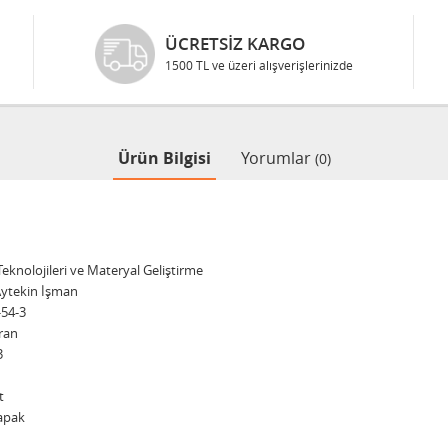
ÜCRETSIZ KARGO
1500 TL ve üzeri alışverişlerinizde
Ürün Bilgisi
Yorumlar
(0)
eknolojileri ve Materyal Geliştirme
Aytekin İşman
-54-3
ran
3
t
apak