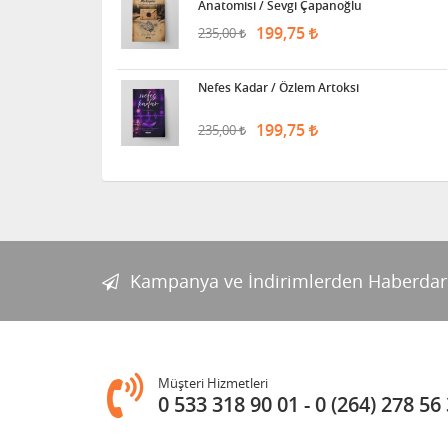
Anatomisi / Sevgi Çapanoğlu
199,75
235,00
Nefes Kadar / Özlem Artoksi
199,75
235,00
Kampanya ve İndirimlerden Haberdar
Müşteri Hizmetleri
0 533 318 90 01
0 (264) 278 56