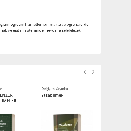
i eğitim-öğretim hizmetleri sunmakta ve öğrencilerde
ıklamak ve eğitim sisteminde meydana gelebilecek
Bir Solukta
rı
Değişim Yayınları
Güvenliği Y
BENZER
Yazabilmek
Hayatta Kal
LİMELER
Hakan Serh