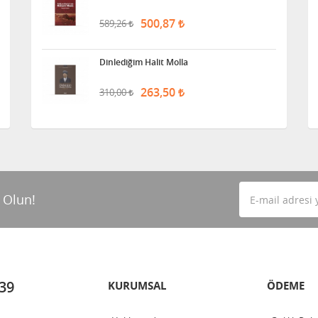
500,87
589,26
Dinlediğim Halit Molla
263,50
310,00
 Olun!
 39
KURUMSAL
ÖDEME