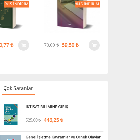
%15 İNDIRIM
%15 İNDIRIM
282,00
0,77
59,50
70,00
Çok Satanlar
İKTİSAT BİLİMİNE GİRİŞ
446,25
525,00
Genel İşletme Kavramlar ve Örnek Olaylar