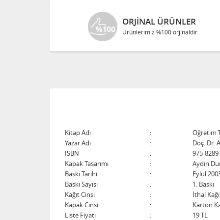
ORJINAL ÜRÜNLER
Ürünlerimiz %100 orjinaldir.
Kitap Adı
:
Öğretim T
Yazar Adı
:
Doç. Dr. 
ISBN
:
975-8289
Kapak Tasarımı
:
Aydın Du
Baskı Tarihi
:
Eylül 200
Baskı Sayısı
:
1. Baskı
Kağıt Cinsi
:
İthal Kağı
Kapak Cinsi
:
Karton K
Liste Fiyatı
:
19 TL