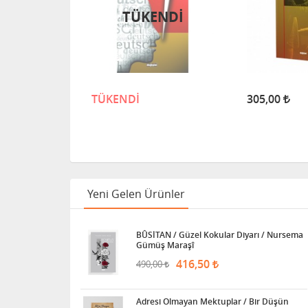
TÜKENDİ
TÜKENDİ
305,00
Yeni Gelen Ürünler
BÛSİTAN / Güzel Kokular Diyarı / Nursema
Gümüş Maraşî
416,50
490,00
Adresi Olmayan Mektuplar / Bir Düşün