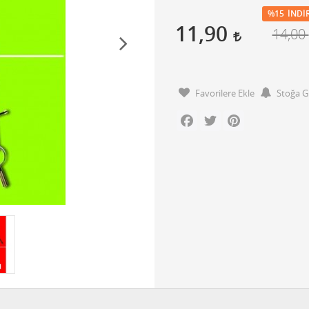
%15
İNDI
11,90
14,00
Favorilere Ekle
Stoğa G
Facebook
Twitter
Pinterest