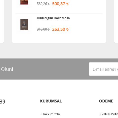
500,87
589,26
Dinlediğim Halit Molla
263,50
310,00
 Olun!
 39
KURUMSAL
ÖDEME
Hakkımızda
Gizlilik Poli