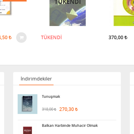
TÜKENDİ
4,50
TÜKENDİ
370,00
İndirimdekiler
Tunuşmak
270,30
318,00
Balkan Harbinde Muhacir Olmak