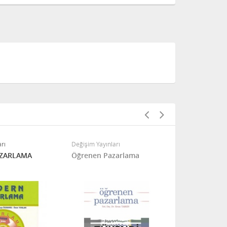
Kamu Yönet
rı
Değişim Yayınları
Trendler
ZARLAMA
Öğrenen Pazarlama
FIRSAT