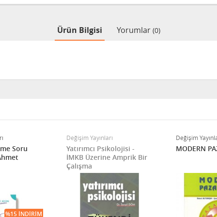
Ürün Bilgisi
Yorumlar
(0)
rı
Değişim Yayınları
Değişim Yayınla
üme Soru
Yatırımcı Psikolojisi -
MODERN PA
 Ahmet
İMKB Üzerine Amprik Bir
Çalışma
%15 İNDIRIM