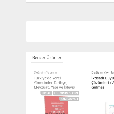
Benzer Ürünler
ı
Değişim Yayınları
Değişim Yayınla
İMİ
Türkiye’de Yerel
İktisadi Büy
Yönetimler Tarihçe,
Çözümleri /
Mevzuat, Yapı ve İşleyiş
Gülmez
FIRSAT
EDITÖRÜN SEÇIMI
KAMPANYALI