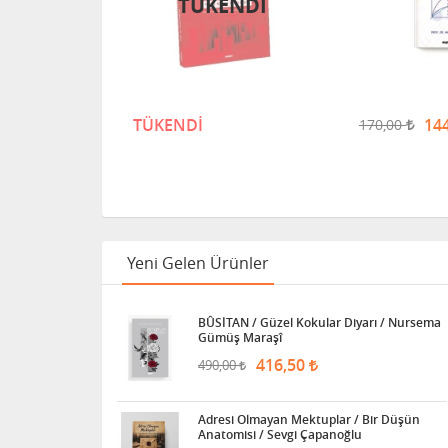
TÜKENDİ
TÜKENDİ
14
170,00
Yeni Gelen Ürünler
BÛSİTAN / Güzel Kokular Diyarı / Nursema
Gümüş Maraşî
416,50
490,00
Adresi Olmayan Mektuplar / Bir Düşün
Anatomisi / Sevgi Çapanoğlu