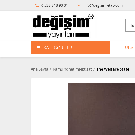
0 533 318 90 01
info@degisimkitap.com
KATEGORILER
Ulusl
Ana Sayfa
Kamu Yönetimi-iktisat
The Welfare State