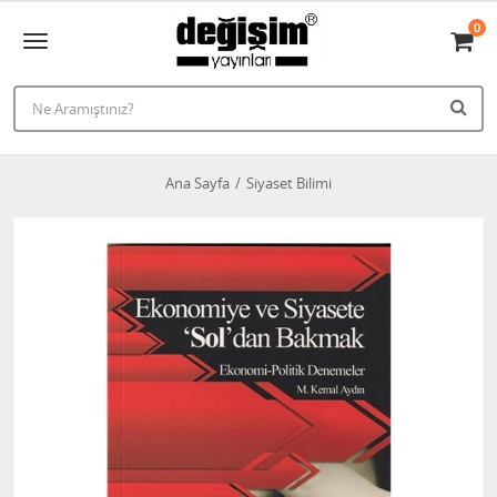
0
Ana Sayfa
Siyaset Bilimi