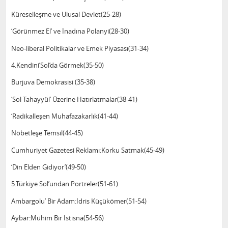
Küreselleşme ve Ulusal Devlet(25-28)
‘Görünmez El’ ve İnadına Polanyi(28-30)
Neo-liberal Politikalar ve Emek Piyasası(31-34)
4.Kendini’Sol’da Görmek(35-50)
Burjuva Demokrasisi (35-38)
‘Sol Tahayyül’ Üzerine Hatırlatmalar(38-41)
‘Radikalleşen Muhafazakarlık(41-44)
Nöbetleşe Temsil(44-45)
Cumhuriyet Gazetesi Reklamı:Korku Satmak(45-49)
‘Din Elden Gidiyor’(49-50)
5.Türkiye Sol’undan Portreler(51-61)
Ambargolu’ Bir Adam:İdris Küçükömer(51-54)
Aybar:Mühim Bir İstisna(54-56)