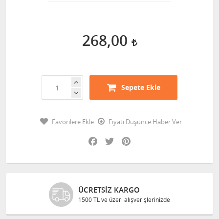
268,00
Sepete Ekle
Favorilere Ekle
Fiyatı Düşünce Haber Ver
Facebook
Twitter
Pinterest
O
GÜVENLI ALIŞVERIŞ
erişlerinizde
Bilgileriniz 128 Bit SSL il