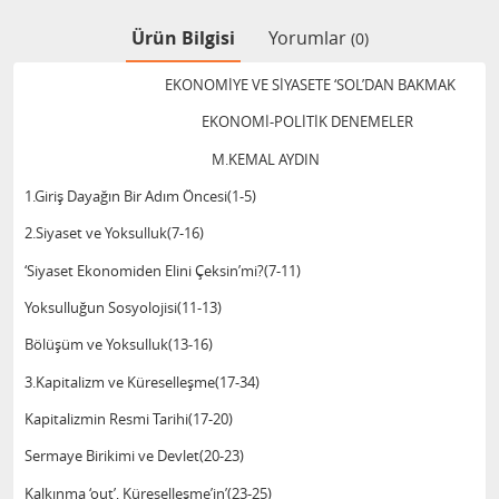
Ürün Bilgisi
Yorumlar
(0)
EKONOMİYE VE SİYASETE ‘SOL’DAN BAKMAK
EKONOMİ-POLİTİK DENEMELER
M.KEMAL AYDIN
1.Giriş Dayağın Bir Adım Öncesi(1-5)
2.Siyaset ve Yoksulluk(7-16)
‘Siyaset Ekonomiden Elini Çeksin’mi?(7-11)
Yoksulluğun Sosyolojisi(11-13)
Bölüşüm ve Yoksulluk(13-16)
3.Kapitalizm ve Küreselleşme(17-34)
Kapitalizmin Resmi Tarihi(17-20)
Sermaye Birikimi ve Devlet(20-23)
Kalkınma ‘out’, Küreselleşme’in’(23-25)