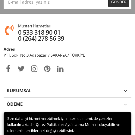
GÖNDER
Müşteri Hizmetleri
0 533 318 90 01
0 (264) 278 56 39
Adres
PTT. Sok. No:3 Adapazarı / SAKARYA / TÜRKİYE
KURUMSAL
ÖDEME
İLETİŞİM
Size daha iyi hizmet verebilmek için internet sitemizde çerezler
kullanılmaktadır. Çerez Politikaları Aydınlatma Metni’ni okuyabilir ve
dilerseniz tercihlerinizi değiştirebilirsiniz.
© 2020 Değişim Yayınları Tüm hakları saklıdır.