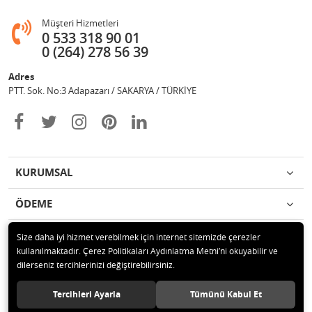
Müşteri Hizmetleri
0 533 318 90 01
0 (264) 278 56 39
Adres
PTT. Sok. No:3 Adapazarı / SAKARYA / TÜRKİYE
KURUMSAL
ÖDEME
İLETİŞİM
Size daha iyi hizmet verebilmek için internet sitemizde çerezler
kullanılmaktadır. Çerez Politikaları Aydınlatma Metni’ni okuyabilir ve
dilerseniz tercihlerinizi değiştirebilirsiniz.
© 2020 Değişim Yayınları Tüm hakları saklıdır.
Tercihleri Ayarla
Tümünü Kabul Et