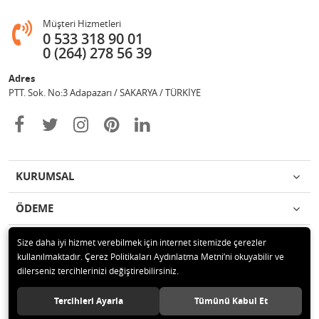
Müşteri Hizmetleri
0 533 318 90 01
0 (264) 278 56 39
Adres
PTT. Sok. No:3 Adapazarı / SAKARYA / TÜRKİYE
KURUMSAL
ÖDEME
İLETİŞİM
Size daha iyi hizmet verebilmek için internet sitemizde çerezler
kullanılmaktadır. Çerez Politikaları Aydınlatma Metni’ni okuyabilir ve
dilerseniz tercihlerinizi değiştirebilirsiniz.
© 2020 Değişim Yayınları Tüm hakları saklıdır.
Tercihleri Ayarla
Tümünü Kabul Et