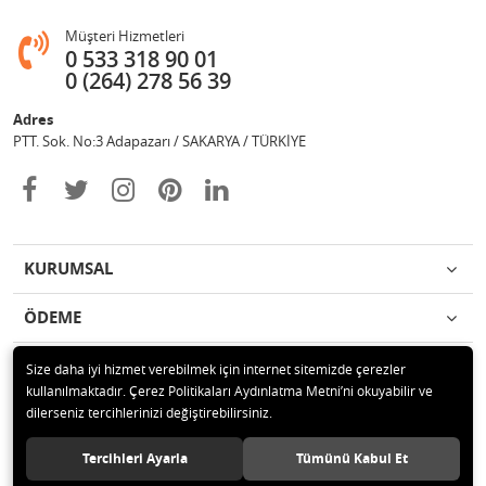
Müşteri Hizmetleri
0 533 318 90 01
0 (264) 278 56 39
Adres
PTT. Sok. No:3 Adapazarı / SAKARYA / TÜRKİYE
KURUMSAL
ÖDEME
İLETİŞİM
Size daha iyi hizmet verebilmek için internet sitemizde çerezler
kullanılmaktadır. Çerez Politikaları Aydınlatma Metni’ni okuyabilir ve
dilerseniz tercihlerinizi değiştirebilirsiniz.
© 2020 Değişim Yayınları Tüm hakları saklıdır.
Tercihleri Ayarla
Tümünü Kabul Et