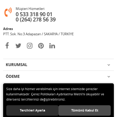
Müşteri Hizmetleri
0 533 318 90 01
0 (264) 278 56 39
Adres
PTT. Sok. No:3 Adapazarı / SAKARYA / TÜRKİYE
KURUMSAL
ÖDEME
İLETİŞİM
Size daha iyi hizmet verebilmek için internet sitemizde çerezler
kullanılmaktadır. Çerez Politikaları Aydınlatma Metni’ni okuyabilir ve
dilerseniz tercihlerinizi değiştirebilirsiniz.
© 2020 Değişim Yayınları Tüm hakları saklıdır.
Tercihleri Ayarla
Tümünü Kabul Et