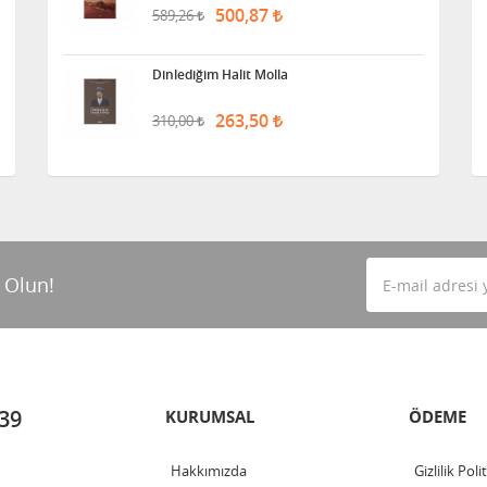
500,87
589,26
Dinlediğim Halit Molla
263,50
310,00
 Olun!
 39
KURUMSAL
ÖDEME
Hakkımızda
Gizlilik Poli