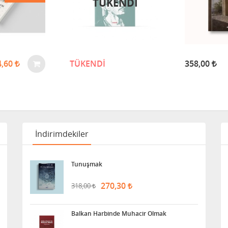
TÜKENDİ
4,60
TÜKENDİ
358,00
İndirimdekiler
Tunuşmak
270,30
318,00
Balkan Harbinde Muhacir Olmak