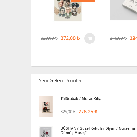
272,00
23
320,00
276,00
Yeni Gelen Ürünler
Tülütabak / Murat Kılıç
276,25
325,00
BÛSİTAN / Güzel Kokular Diyarı / Nursema
Gümüş Maraşî