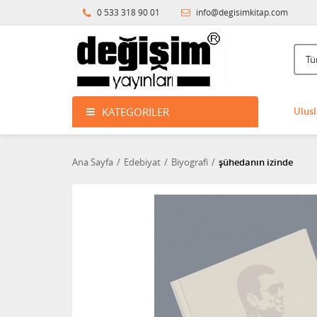
0 533 318 90 01
info@degisimkitap.com
KATEGORILER
Ulusl
Ana Sayfa
Edebiyat
Biyografi
şühedanın izinde