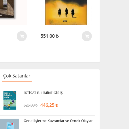
551,00
2
276,00
Çok Satanlar
İKTİSAT BİLİMİNE GİRİŞ
446,25
525,00
Genel İşletme Kavramlar ve Örnek Olaylar