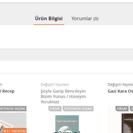
Ürün Bilgisi
Yorumlar
(0)
rı
Değişim Yayınları
Değişim Yayınla
/ Recep
Şöyle Garip Bencileyin
Gazi Kara 
Bizim Yunus / Hüseyin
Yorulmaz
DITÖRÜN SEÇIMI
FIRSAT
EDITÖRÜN SEÇIMI
FIRSAT
%15 İNDIRIM