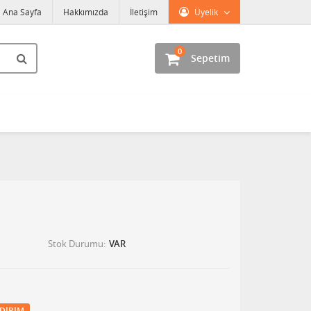
Ana Sayfa
Hakkımızda
İletişim
Üyelik
0
Sepetim
Stok Durumu
VAR
DIRIM