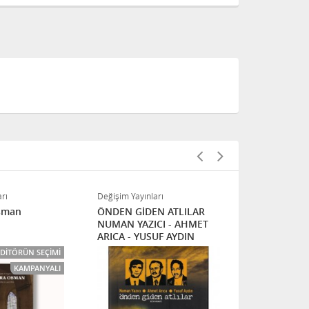
rı
Değişim Yayınları
Değişim Yayınl
Osman
ÖNDEN GİDEN ATLILAR
İki Ay Bir Ö
NUMAN YAZICI - AHMET
Demirci
ARICA - YUSUF AYDIN
EDITÖRÜN SEÇIMI
FIRSAT
KAMPANYALI