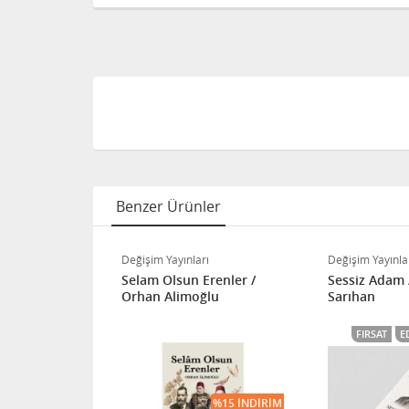
Benzer Ürünler
ı
Değişim Yayınları
Değişim Yayınla
zinde
Selam Olsun Erenler /
Sessiz Adam 
Orhan Alimoğlu
Sarıhan
ITÖRÜN SEÇIMI
FIRSAT
E
%15 İNDIRIM