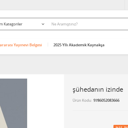
ararası Yayınevi Belgesi
2025 YIlı Akademik Kaynakça
şühedanın izinde
Ürün Kodu
9786052083666
%15
İN