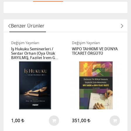
Benzer Ürünler
Değişim Yayınları
Değişim Yayınları
İş Hukuku Seminerleri /
WIPO TAHKİMİ VE DÜNYA
Serdar Orhan (Oya Ütük
TİCARET ÖRGÜTÜ
BAYILMIŞ, Fazilet İrem Gür
Yiğit, Meryem Semanur
ULUTÜRK, Çağla GÜÇ,
Berkan KOLAY)
1,00
351,00