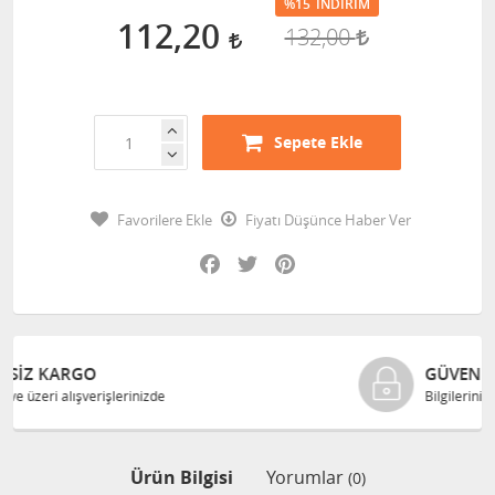
%15
İNDIRIM
112,20
132,00
Sepete Ekle
Favorilere Ekle
Fiyatı Düşünce Haber Ver
Facebook
Twitter
Pinterest
GÜVENLI ALIŞVERIŞ
Bilgileriniz 128 Bit SSL ile güvende
Ürün Bilgisi
Yorumlar
(0)