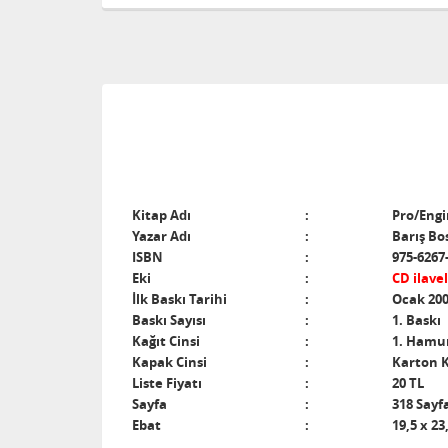
Kitap Adı
:
Pro/Engi
Yazar Adı
:
Barış Bo
ISBN
:
975-6267
Eki
:
CD ilavel
İlk Baskı Tarihi
:
Ocak 20
Baskı Sayısı
:
1. Baskı
Kağıt Cinsi
:
1. Hamur
Kapak Cinsi
:
Karton 
Liste Fiyatı
:
20 TL
Sayfa
:
318 Sayf
Ebat
:
19,5 x 23