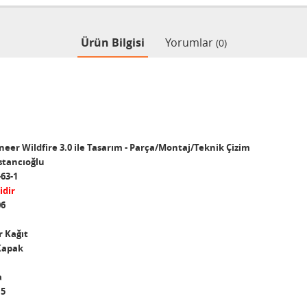
Ürün Bilgisi
Yorumlar
(0)
neer Wildfire 3.0 ile Tasarım - Parça/Montaj/Teknik Çizim
stancıoğlu
-63-1
idir
06
 Kağıt
Kapak
a
,5