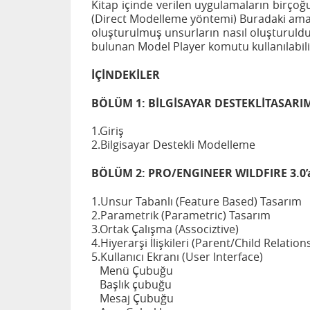
Kitap içinde verilen uygulamaların birço
(Direct Modelleme yöntemi) Buradaki amaç
oluşturulmuş unsurların nasıl oluşturuld
bulunan Model Player komutu kullanılabili
İÇİNDEKİLER
BÖLÜM 1: BİLGİSAYAR DESTEKLİTASARI
1.Giriş
2.Bilgisayar Destekli Modelleme
BÖLÜM 2: PRO/ENGINEER WILDFIRE 3.0’a
1.Unsur Tabanlı (Feature Based) Tasarım
2.Parametrik (Parametric) Tasarım
3.Ortak Çalışma (Associztive)
4.Hiyerarşi İlişkileri (Parent/Child Relation
5.Kullanıcı Ekranı (User Interface)
Menü Çubuğu
Başlık çubuğu
Mesaj Çubuğu