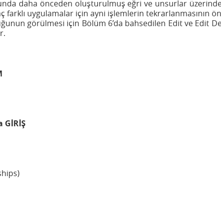
ğunda daha önceden oluşturulmuş eğri ve unsurlar üzerinde
 farklı uygulamalar için ayni işlemlerin tekrarlanmasının 
uğunun görülmesi için Bölüm 6’da bahsedilen Edit ve Edit D
r.
M
 GİRİŞ
ships)