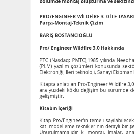
bölümde montaj oluşturma ve sekizinci
PRO/ENGINEER WİLDFİRE 3. 0 İLE TASAR
Parça-Montaj-Teknik Çizim
BARIŞ BOSTANCIOĞLU
Pro/ Engineer Wildfire 3.0 Hakkında
PTC (Nasdaq: PMTC),1985 yılında Needha
(PLM) yazılım çözümleri konusunda sektö
Elektroniği, İleri teknoloji, Sanayi Ekipma
Kitapta anlatılan Pro/Engineer Wildfire 3,0
ara yüzdeki köklü değişim bu sürümde d
gelişmiştir.
Kitabın İçeriği
Kitap Pro/Engineer’ın temeli sayılabilec
katı modelleme tekniklerinin detaylı bir ş
Unutulmamalıdır ki montaj, İmalat, ana