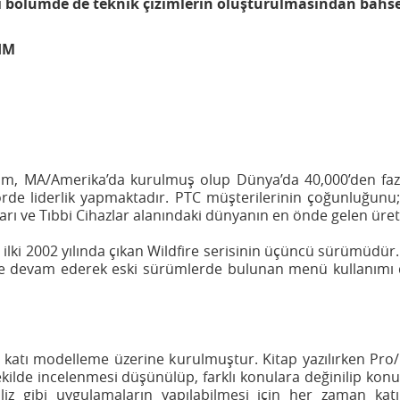
 bölümde de teknik çizimlerin oluşturulmasından bahse
IM
m, MA/Amerika’da kurulmuş olup Dünya’da 40,000’den fazla
rde liderlik yapmaktadır. PTC müşterilerinin çoğunluğunu;
nları ve Tıbbi Cihazlar alanındaki dünyanın en önde gelen üreti
 ilki 2002 yılında çıkan Wildfire serisinin üçüncü sürümüdür. W
e devam ederek eski sürümlerde bulunan menü kullanımı da
ek katı modelleme üzerine kurulmuştur. Kitap yazılırken Pr
ekilde incelenmesi düşünülüp, farklı konulara değinilip konu
liz gibi uygulamaların yapılabilmesi için her zaman katı