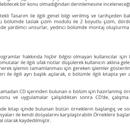
ilebilecek bir konu olmadığından derinlemesine inceleneceği
ekli Tasarım ile ilgili genel bilgi verilmiş ve tarihçeden b
üçüncü bölümde taslak çizim modülü ile 2 boyutlu çizim, dö
e yardımcı unsurlar, yedinci bölümde montaj oluşturma v
rogramlar hakkında hiçbir bilgisi olmayan kullanıcılar içi
omutalar ile ilgili ufak notlar düşülerek kullanıcın aklına gele
nerek işlemin tamamlanması için gereken işlemler gösteril
ile ilgili ayrı başlık açılarak, o bölümle ilgili kitapta yer
amadan CD içerinden bulunan o bölüm için hazırlanmış örnek 
i konu ve uygulamalar çalışıldıktan sonra CD’de, çalışm
 kitap içinde bulunan bütün örneklerin başlangıç ve son ha
yaları ile kendi dosyalarını karşılaştırabilir.Örneklere başl
al olarak kaydedilmiştir.