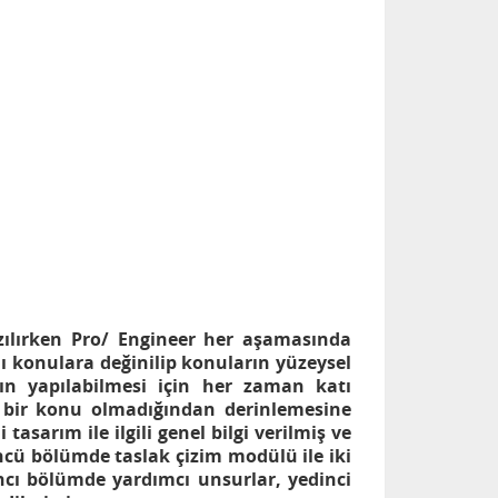
zılırken Pro/ Engineer her aşamasında
lı konulara değinilip konuların yüzeysel
ın yapılabilmesi için her zaman katı
k bir konu olmadığından derinlemesine
tasarım ile ilgili genel bilgi verilmiş ve
çüncü bölümde taslak çizim modülü ile iki
cı bölümde yardımcı unsurlar, yedinci