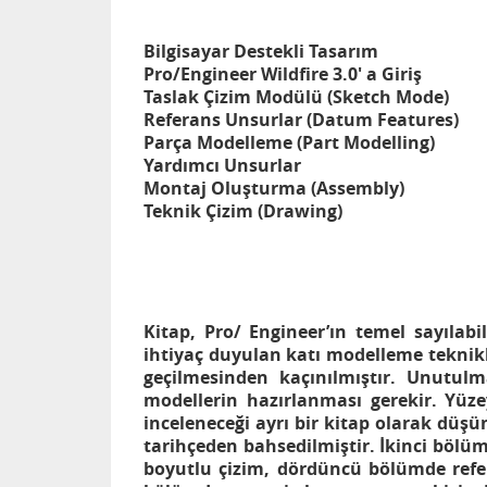
Bilgisayar Destekli Tasarım
Pro/Engineer Wildfire 3.0' a Giriş
Taslak Çizim Modülü (Sketch Mode)
Referans Unsurlar (Datum Features)
Parça Modelleme (Part Modelling)
Yardımcı Unsurlar
Montaj Oluşturma (Assembly)
Teknik Çizim (Drawing)
Kitap, Pro/ Engineer’ın temel sayıla
ihtiyaç duyulan katı modelleme teknikle
geçilmesinden kaçınılmıştır. Unutul
modellerin hazırlanması gerekir. Yüz
inceleneceği ayrı bir kitap olarak düş
tarihçeden bahsedilmiştir. İkinci bölümd
boyutlu çizim, dördüncü bölümde refe