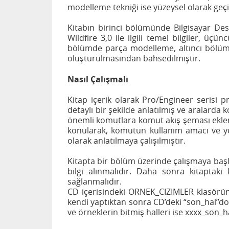
modelleme tekniği ise yüzeysel olarak geç
Kitabın birinci bölümünde Bilgisayar Dest
Wildfire 3,0 ile ilgili temel bilgiler, 
bölümde parça modelleme, altıncı bölümd
oluşturulmasından bahsedilmiştir.
Nasıl Çalışmalı
Kitap içerik olarak Pro/Engineer serisi p
detaylı bir şekilde anlatılmış ve aralarda k
önemli komutlara komut akış şeması ekle
konularak, komutun kullanım amacı ve yeri 
olarak anlatılmaya çalışılmıştır.
Kitapta bir bölüm üzerinde çalışmaya başl
bilgi alınmalıdır. Daha sonra kitaptak
sağlanmalıdır.
CD içerisindeki ORNEK_CIZIMLER klasöründe
kendi yaptıktan sonra CD’deki “son_hal’’dos
ve örneklerin bitmiş halleri ise xxxx_son_h