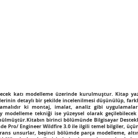
bilecek katı modelleme üzerinde kurulmuştur. Kitap ya
rinin detaylı bir şekilde incelenilmesi düşünülüp, fark
mamalıdır ki montaj, imalat, analiz gibi uygulamalar
ey modelleme tekniği ise yüzeysel olarak geçilebilece
ünülmüştür.
Kitabın birinci bölümünde Bilgisayar Destekli 
e Pro/ Engineer Wildfire 3.0 ile ilgili temel bilgiler, ü
rans unsurlar, beşinci bölümde parça modelleme, altın