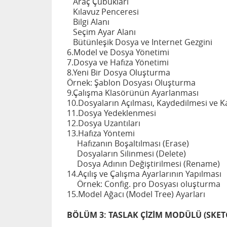
Araç Çubukları
Kılavuz Penceresi
Bilgi Alanı
Seçim Ayar Alanı
Bütünleşik Dosya ve Internet Gezgini
6.Model ve Dosya Yönetimi
7.Dosya ve Hafıza Yönetimi
8.Yeni Bir Dosya Oluşturma
Örnek: Şablon Dosyası Oluşturma
9.Çalışma Klasörünün Ayarlanması
10.Dosyaların Açılması, Kaydedilmesi ve K
11.Dosya Yedeklenmesi
12.Dosya Uzantıları
13.Hafıza Yöntemi
Hafızanın Boşaltılması (Erase)
Dosyaların Silinmesi (Delete)
Dosya Adının Değiştirilmesi (Rename)
14.Açılış ve Çalışma Ayarlarının Yapılması
Örnek: Config. pro Dosyası oluşturma
15.Model Ağacı (Model Tree) Ayarları
BÖLÜM 3: TASLAK ÇİZİM MODÜLÜ (SKE