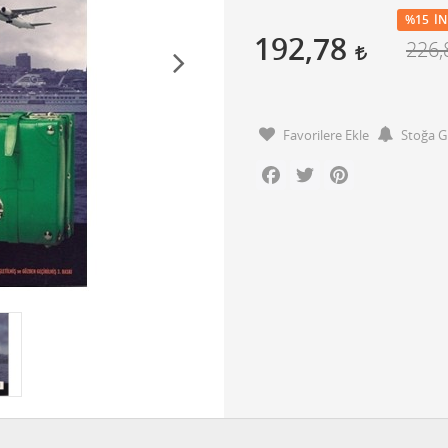
%15
İN
192,78
226
Favorilere Ekle
Stoğa G
Facebook
Twitter
Pinterest