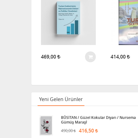
469,00
414,00
Yeni Gelen Ürünler
BÛSİTAN / Güzel Kokular Diyarı / Nursema
Gümüş Maraşî
416,50
490,00