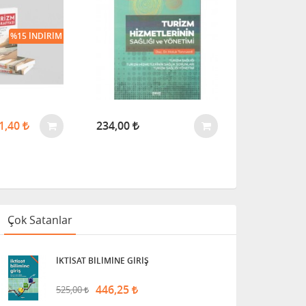
%15 İNDIRIM
1,40
234,00
552,00
Çok Satanlar
İKTİSAT BİLİMİNE GİRİŞ
446,25
525,00