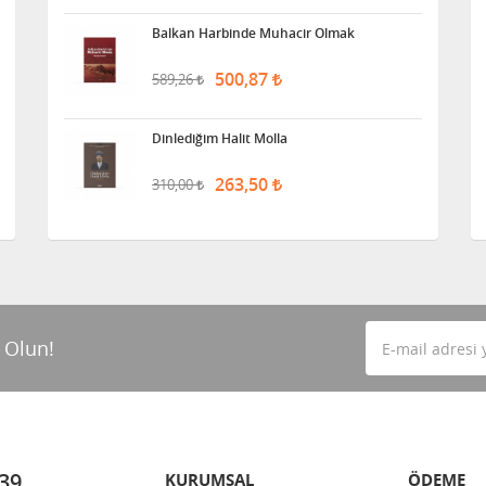
Balkan Harbinde Muhacir Olmak
500,87
589,26
Dinlediğim Halit Molla
263,50
310,00
 Olun!
 39
KURUMSAL
ÖDEME