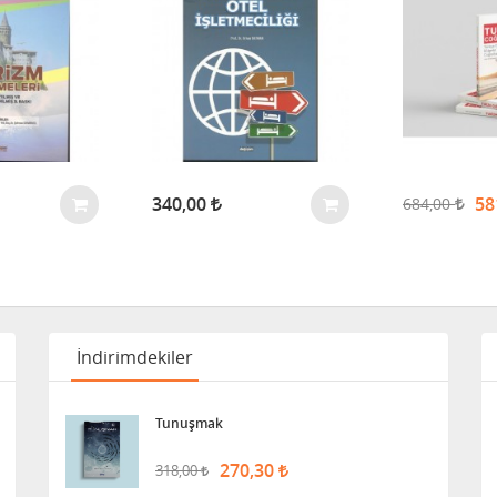
340,00
58
684,00
İndirimdekiler
Tunuşmak
270,30
318,00