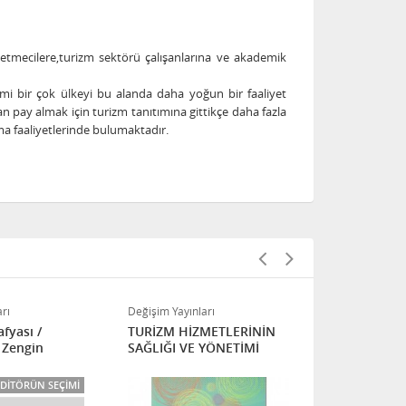
şletmecilere,turizm sektörü çalışanlarına ve akademik
i bir çok ülkeyi bu alanda daha yoğun bir faaliyet
 pay almak için turizm tanıtımına gittikçe daha fazla
ma faaliyetlerinde bulumaktadır.
rı
Değişim Yayınları
Değişim Yayınl
fyası /
TURİZM HİZMETLERİNİN
Değişen Paz
 Zengin
SAĞLIĞI VE YÖNETİMİ
Işığında Tu
Pazarlamas
EDITÖRÜN SEÇIMI
FIRSAT