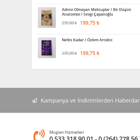
Adresi Olmayan Mektuplar / Bir Düşün
Anatomisi / Sevgi Çapanoğlu
199,75
235,00
Nefes Kadar / Özlem Artoksi
199,75
235,00
Kampanya ve İndirimlerden Haberdar
Müşteri Hizmetleri
0 533 318 90 01
0 (264) 278 56