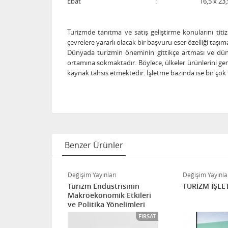
Ebat
:
16,5 x 23,
Turizmde tanıtma ve satış geliştirme konularını titi
çevrelere yararlı olacak bir başvuru eser özelliği taşım
Dünyada turizmin öneminin gittikçe artması ve dün
ortamına sokmaktadır. Böylece, ülkeler ürünlerini ge
kaynak tahsis etmektedir. İşletme bazında ise bir çok
Benzer Ürünler
ı
Değişim Yayınları
Değişim Yayınla
ADIN OLMAK
Turizm Endüstrisinin
TURİZM İŞLE
Makroekonomik Etkileri
ve Politika Yönelimleri
ITÖRÜN SEÇIMI
FIRSAT