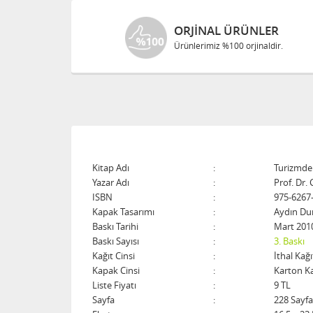
ORJINAL ÜRÜNLER
Ürünlerimiz %100 orjinaldir.
Kitap Adı
:
Turizmde 
Yazar Adı
:
Prof. Dr.
ISBN
:
975-6267
Kapak Tasarımı
:
Aydın Du
Baskı Tarihi
:
Mart 201
Baskı Sayısı
:
3. Baskı
Kağıt Cinsi
:
İthal Kağı
Kapak Cinsi
:
Karton K
Liste Fiyatı
:
9 TL
Sayfa
:
228 Sayfa