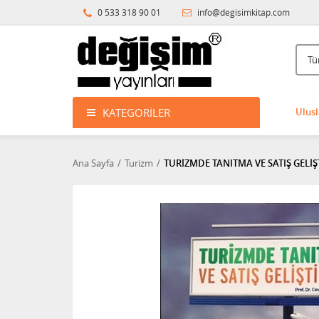
0 533 318 90 01
info@degisimkitap.com
KATEGORILER
Ulusl
Ana Sayfa
Turizm
TURİZMDE TANITMA VE SATIŞ GELİ