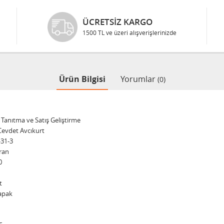
ÜCRETSIZ KARGO
1500 TL ve üzeri alışverişlerinizde
Ürün Bilgisi
Yorumlar
(0)
Tanıtma ve Satış Geliştirme
 Cevdet Avcıkurt
-31-3
ran
0
t
apak