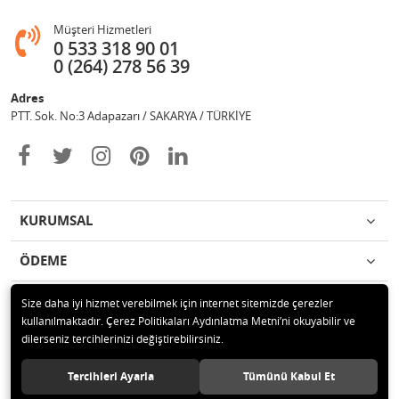
Müşteri Hizmetleri
0 533 318 90 01
0 (264) 278 56 39
Adres
PTT. Sok. No:3 Adapazarı / SAKARYA / TÜRKİYE
KURUMSAL
ÖDEME
İLETİŞİM
Size daha iyi hizmet verebilmek için internet sitemizde çerezler
kullanılmaktadır. Çerez Politikaları Aydınlatma Metni’ni okuyabilir ve
dilerseniz tercihlerinizi değiştirebilirsiniz.
© 2020 Değişim Yayınları Tüm hakları saklıdır.
Tercihleri Ayarla
Tümünü Kabul Et