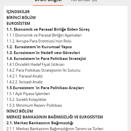
İÇİNDEKİLER
BİRİNCİ BÖLÜM
EUROSİSTEM
1.1. Ekonomik ve Parasal Birliğe Giden Süreç
1.1.1.Ekonomik ve Parasal Birliğin Aşamaları
1.1.2. Avrupa Para Enstitüsü'nün Rolü
1.2. Eurosistem'in Kurumsal Yapısı
1.3. Eurosistem'in Hedefi vew Görevleri
1.4. Eurosistem'in Para Politikası Stratejisi
1.4.1.Öncelikli Hedef Fiyat İstikrarı
1.4.2. Para Politikası Stratejisinin İki Sütunu
1.4.2.1. Parasal Analiz
1.4.2.2. İktisadi Analiz
1.5.Eurosistem 'in Para Politikası Araçları
1.5.1.Açık Piyasa İşlemleri
1.5.2. Sürekli Kolaylıklar
1.5.3. Minimum Rezerv Politikası
İKİNCİ BÖLÜM
MERKEZ BANKASININ BAĞIMSIZLIĞI VE EUROSİSTEM
2.1.
Merkez Bankasının Bağımsızlığı
2.1.1. Merkez Bankasının Bağımszlığının Tanımı ve Türleri