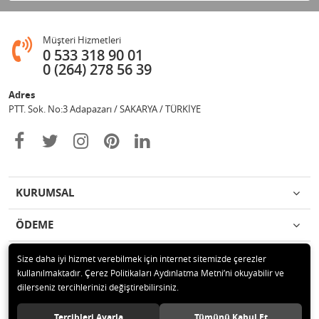
Müşteri Hizmetleri
0 533 318 90 01
0 (264) 278 56 39
Adres
PTT. Sok. No:3 Adapazarı / SAKARYA / TÜRKİYE
KURUMSAL
ÖDEME
İLETİŞİM
Size daha iyi hizmet verebilmek için internet sitemizde çerezler
kullanılmaktadır. Çerez Politikaları Aydınlatma Metni’ni okuyabilir ve
dilerseniz tercihlerinizi değiştirebilirsiniz.
© 2020 Değişim Yayınları Tüm hakları saklıdır.
Tercihleri Ayarla
Tümünü Kabul Et