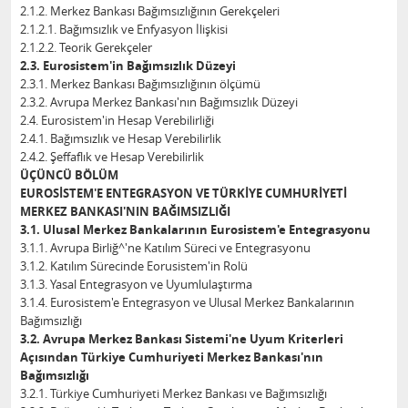
2.1.2. Merkez Bankası Bağımsızlığının Gerekçeleri
2.1.2.1. Bağımsızlık ve Enfyasyon İlişkisi
2.1.2.2. Teorik Gerekçeler
2.3. Eurosistem'in Bağımsızlık Düzeyi
2.3.1. Merkez Bankası Bağımsızlığının ölçümü
2.3.2. Avrupa Merkez Bankası'nın Bağımsızlık Düzeyi
2.4. Eurosistem'in Hesap Verebilirliği
2.4.1. Bağımsızlık ve Hesap Verebilirlik
2.4.2. Şeffaflık ve Hesap Verebilirlik
ÜÇÜNCÜ BÖLÜM
EUROSİSTEM'E ENTEGRASYON VE TÜRKİYE CUMHURİYETİ
MERKEZ BANKASI'NIN BAĞIMSIZLIĞI
3.1. Ulusal Merkez Bankalarının Eurosistem'e Entegrasyonu
3.1.1. Avrupa Birliğ^'ne Katılım Süreci ve Entegrasyonu
3.1.2. Katılım Sürecinde Eorusistem'in Rolü
3.1.3. Yasal Entegrasyon ve Uyumlulaştırma
3.1.4. Eurosistem'e Entegrasyon ve Ulusal Merkez Bankalarının
Bağımsızlığı
3.2. Avrupa Merkez Bankası Sistemi'ne Uyum Kriterleri
Açısından Türkiye Cumhuriyeti Merkez Bankası'nın
Bağımsızlığı
3.2.1. Türkiye Cumhuriyeti Merkez Bankası ve Bağımsızlığı