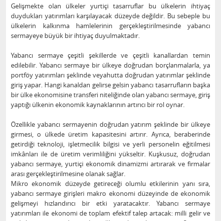
Gelişmekte olan ülkeler yurtiçi tasarruflar bu ülkelerin ihtiyaç
duydukları yatırımları karşılayacak düzeyde değildir. Bu sebeple bu
ülkelerin kalkınma hamlelerinin gerçekleştirilmesinde yabancı
sermayeye büyük bir ihtiyaç duyulmaktadır.
Yabancı sermaye çeşitli şekillerde ve çeşitli kanallardan temin
edilebilir. Yabancı sermaye bir ülkeye doğrudan borçlanmalarla, ya
portföy yatırımları şeklinde veyahutta doğrudan yatırımlar şeklinde
giriş yapar. Hangi kanaldan gelirse gelsin yabancı tasarrufların başka
bir ülke ekonomisine transferi niteliğinde olan yabancı sermaye, giriş
yaptığı ülkenin ekonomik kaynaklarının artırıcı bir rol oynar.
Özellikle yabancı sermayenin doğrudan yatırım şeklinde bir ülkeye
girmesi, o ülkede üretim kapasitesini artırır. Ayrıca, beraberinde
getirdiği teknoloji, işletmecilik bilgisi ve yerli personelin eğitilmesi
imkânları ile de üretim verimliliğini yükseltir. Kuşkusuz, doğrudan
yabancı sermaye, yurtiçi ekonomik dinamizmi artırarak ve firmalar
arası gerçekleştirilmesine olanak sağlar.
Mikro ekonomik düzeyde getireceği olumlu etkilerinin yanı sıra,
yabancı sermaye girişleri makro ekonomi düzeyinde de ekonomik
gelişmeyi hızlandırıcı bir etki yaratacaktır. Yabancı sermaye
yatırımları ile ekonomi de toplam efektif talep artacak: milli gelir ve