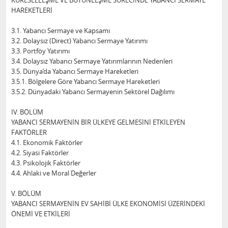
KÜRESELLEŞME VE BÜTÜNLEŞME SÜRECİNDE YABANCI SERMAYE
HAREKETLERİ
3.1. Yabancı Sermaye ve Kapsamı
3.2. Dolaysız (Direct) Yabancı Sermaye Yatırımı
3.3. Portföy Yatırımı
3.4. Dolaysız Yabancı Sermaye Yatırımlarının Nedenleri
3.5. Dünya’da Yabancı Sermaye Hareketleri
3.5.1. Bölgelere Göre Yabancı Sermaye Hareketleri
3.5.2. Dünyadaki Yabancı Sermayenin Sektörel Dağılımı
IV. BÖLÜM
YABANCI SERMAYENİN BİR ÜLKEYE GELMESİNİ ETKİLEYEN
FAKTÖRLER
4.1. Ekonomik Faktörler
4.2. Siyasi Faktörler
4.3. Psikolojik Faktörler
4.4. Ahlaki ve Moral Değerler
V. BÖLÜM
YABANCI SERMAYENİN EV SAHİBİ ÜLKE EKONOMİSİ ÜZERİNDEKİ
ÖNEMİ VE ETKİLERİ