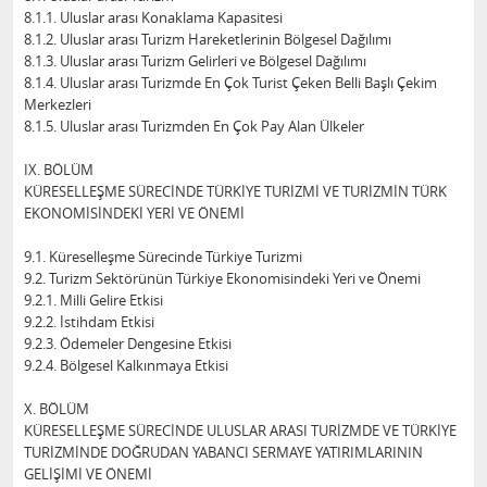
8.1.1. Uluslar arası Konaklama Kapasitesi
8.1.2. Uluslar arası Turizm Hareketlerinin Bölgesel Dağılımı
8.1.3. Uluslar arası Turizm Gelirleri ve Bölgesel Dağılımı
8.1.4. Uluslar arası Turizmde En Çok Turist Çeken Belli Başlı Çekim
Merkezleri
8.1.5. Uluslar arası Turizmden En Çok Pay Alan Ülkeler
IX. BÖLÜM
KÜRESELLEŞME SÜRECİNDE TÜRKİYE TURİZMİ VE TURİZMİN TÜRK
EKONOMİSİNDEKİ YERİ VE ÖNEMİ
9.1. Küreselleşme Sürecinde Türkiye Turizmi
9.2. Turizm Sektörünün Türkiye Ekonomisindeki Yeri ve Önemi
9.2.1. Milli Gelire Etkisi
9.2.2. İstihdam Etkisi
9.2.3. Ödemeler Dengesine Etkisi
9.2.4. Bölgesel Kalkınmaya Etkisi
X. BÖLÜM
KÜRESELLEŞME SÜRECİNDE ULUSLAR ARASI TURİZMDE VE TÜRKİYE
TURİZMİNDE DOĞRUDAN YABANCI SERMAYE YATIRIMLARININ
GELİŞİMİ VE ÖNEMİ