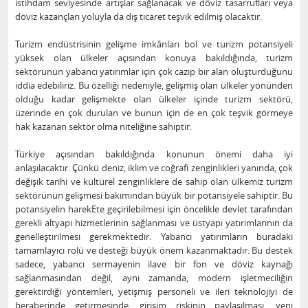
istihdam seviyesinde artışlar sağlanacak ve döviz tasarrufları veya
döviz kazançları yoluyla da dış ticaret teşvik edilmiş olacaktır.
Turizm endüstrisinin gelişme imkânları bol ve turizm potansiyeli
yüksek olan ülkeler açısından konuya bakıldığında, turizm
sektörünün yabancı yatırımlar için çok cazip bir alan oluşturduğunu
iddia edebiliriz. Bu özelliği nedeniyle, gelişmiş olan ülkeler yönünden
olduğu kadar gelişmekte olan ülkeler içinde turizm sektörü,
üzerinde en çok durulan ve bunun için de en çok teşvik görmeye
hak kazanan sektör olma niteliğine sahiptir.
Türkiye açısından bakıldığında konunun önemi daha iyi
anlaşılacaktır. Çünkü deniz, iklim ve coğrafi zenginlikleri yanında, çok
değişik tarihi ve kültürel zenginliklere de sahip olan ülkemiz turizm
sektörünün gelişmesi bakımından büyük bir potansiyele sahiptir. Bu
potansiyelin harekEte geçirilebilmesi için öncelikle devlet tarafından
gerekli altyapı hizmetlerinin sağlanması ve üstyapı yatırımlarının da
genelleştirilmesi gerekmektedir. Yabancı yatırımların buradaki
tamamlayıcı rolü ve desteği büyük önem kazanmaktadır. Bu destek
sadece, yabancı sermayenin ilave bir fon ve döviz kaynağı
sağlanmasından değil, aynı zamanda, modern işletmeciliğin
gerektirdiği yöntemleri, yetişmiş personeli ve ileri teknolojiyi de
beraberinde getirmesinde, girişim riskinin paylaşılması, yeni