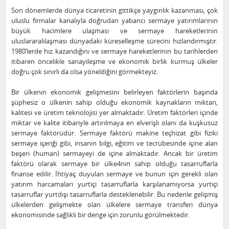
Son dönemlerde dünya ticaretinin gittikçe yaygınlık kazanması, çok
uluslu firmalar kanalıyla doğrudan yabancı sermaye yatırımlarının
büyük hacimlere ulaşması ve sermaye hareketlerinin
uluslararalılaşması dünyadaki küreselleşme sürecini hızlandırmıştır.
1980’lerde hız kazandığını ve sermaye hareketlerinin bu tarihlerden
itibaren öncelikle sanayileşme ve ekonomik birlik kurmuş ülkeler
doğru çok sınırlı da olsa yöneldiğini görmekteyiz.
Bir ülkenin ekonomik gelişmesini belirleyen faktörlerin başında
şüphesiz o ülkenin sahip olduğu ekonomik kaynakların miktarı,
kalitesi ve üretim teknolojisi yer almaktadır. Üretim faktörleri içinde
miktar ve kalite itibariyle artırılmaya en elverişli olanı da kuşkusuz
sermaye faktörüdür. Sermaye faktörü makine teçhizat gibi fiziki
sermaye içeriği gibi, insanın bilgi, eğitim ve tecrübesinde içine alan
beşeri (human) sermayeyi de içine almaktadır. Ancak bir üretim
faktörü olarak sermaye bir ülke4nin sahip olduğu tasarruflarla
finanse edilir. İhtiyaç duyulan sermaye ve bunun için gerekli olan
yatırım harcamaları yurtiçi tasarruflarla karşılanamıyorsa yurtiçi
tasarruflar yurtdışı tasarruflarla desteklenebilir. Bu nedenle gelişmiş
ülkelerden gelişmekte olan ülkelere sermaye transferi dünya
ekonomisinde sağlıklı bir denge için zorunlu görülmektedir.