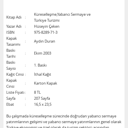
Küreselleşme,Yabancı Sermaye ve
Kitap Adı
:
Türkiye Turizmi
Yazar Adı
:
Hüseyin Çeken
ISBN
:
975-8289-71-3
Kapak
:
Aydın Duran
Tasarımı
Baskı
:
Ekim 2003
Tarihi
Baskı
:
1. Baskı
Sayısı
Kağıt Cinsi
:
İthal Kağıt
Kapak
:
Karton Kapak
Cinsi
Liste Fiyatı
:
8 TL
Sayfa
:
207 Sayfa
Ebat
:
16,5 x 23,5
Bu çalışmada küreselleşme sürecinde doğrudan yabancı sermaye
yatırımlarının gelişimi ve yabancı sermaye yatırımlarının genel olarak
Türkiye ekonomisi ve özel olarak da turizm sektörü açısından