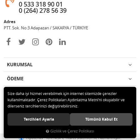
0 533 318 90 01
0 (264) 278 56 39
Adres
PTT. Sok. No:3 Adapazarı / SAKARYA / TÜRKİYE
KURUMSAL
ÖDEME
İLETİŞİM
Size daha iyi hizmet verebilmek için internet sitemizde çerezler
kullanılmaktadır. Çerez Politikaları Aydınlatma Metni’ni okuyabilir ve
dilerseniz tercihlerinizi değiştirebilirsiniz.
© 2020 Değişim Yayınları Tüm hakları saklıdır.
Tercihleri Ayarla
Tümünü Kabul Et
Gizlilik ve Çerez Politikası
®
Hipotenüs
Yeni Nesil E-Ticaret Sistemleri ile Hazırlanmıştır.