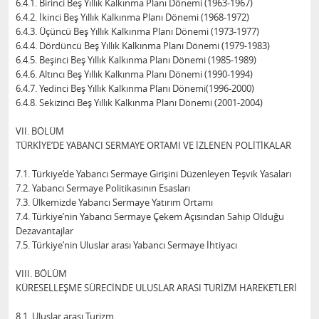
6.4.1. Birinci Beş Yıllık Kalkınma Planı Dönemi (1963-1967)
6.4.2. İkinci Beş Yıllık Kalkınma Planı Dönemi (1968-1972)
6.4.3. Üçüncü Beş Yıllık Kalkınma Planı Dönemi (1973-1977)
6.4.4. Dördüncü Beş Yıllık Kalkınma Planı Dönemi (1979-1983)
6.4.5. Beşinci Beş Yıllık Kalkınma Planı Dönemi (1985-1989)
6.4.6. Altıncı Beş Yıllık Kalkınma Planı Dönemi (1990-1994)
6.4.7. Yedinci Beş Yıllık Kalkınma Planı Dönemi(1996-2000)
6.4.8. Sekizinci Beş Yıllık Kalkınma Planı Dönemi (2001-2004)
VII. BÖLÜM
TÜRKİYE’DE YABANCI SERMAYE ORTAMI VE İZLENEN POLİTİKALAR
7.1. Türkiye’de Yabancı Sermaye Girişini Düzenleyen Teşvik Yasaları
7.2. Yabancı Sermaye Politikasının Esasları
7.3. Ülkemizde Yabancı Sermaye Yatırım Ortamı
7.4. Türkiye’nin Yabancı Sermaye Çekem Açısından Sahip Olduğu
Dezavantajlar
7.5. Türkiye’nin Uluslar arası Yabancı Sermaye İhtiyacı
VIII. BÖLÜM
KÜRESELLEŞME SÜRECİNDE ULUSLAR ARASI TURİZM HAREKETLERİ
8.1. Uluslar arası Turizm