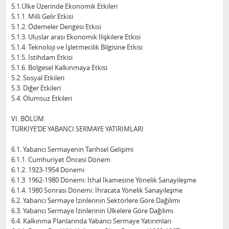
5.1.Ülke Üzerinde Ekonomik Etkileri
5.1.1. Milli Gelir Etkisi
5.1.2. Ödemeler Dengesi Etkisi
5.1.3. Uluslar arası Ekonomik İlişkilere Etkisi
5.1.4. Teknoloji ve İşletmecilik Bilgisine Etkisi
5.1.5. İstihdam Etkisi
5.1.6. Bölgesel Kalkınmaya Etkisi
5.2. Sosyal Etkileri
5.3. Diğer Etkileri
5.4. Olumsuz Etkileri
VI. BÖLÜM
TÜRKİYE’DE YABANCI SERMAYE YATIRIMLARI
6.1. Yabancı Sermayenin Tarihsel Gelişimi
6.1.1. Cumhuriyet Öncesi Dönem
6.1.2. 1923-1954 Dönemi
6.1.3. 1962-1980 Dönemi: İthal İkamesine Yönelik Sanayileşme
6.1.4. 1980 Sonrası Dönemi: İhracata Yönelik Sanayileşme
6.2. Yabancı Sermaye İzinlerinin Sektörlere Göre Dağılımı
6.3. Yabancı Sermaye İzinlerinin Ülkelere Göre Dağılımı
6.4. Kalkınma Planlarında Yabancı Sermaye Yatırımları