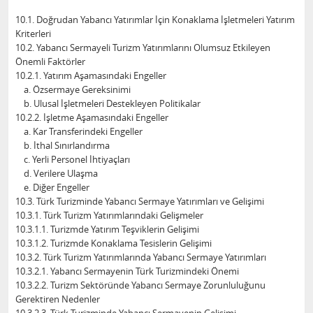
10.1. Doğrudan Yabancı Yatırımlar İçin Konaklama İşletmeleri Yatırım
Kriterleri
10.2. Yabancı Sermayeli Turizm Yatırımlarını Olumsuz Etkileyen
Önemli Faktörler
10.2.1. Yatırım Aşamasındaki Engeller
a. Özsermaye Gereksinimi
b. Ulusal İşletmeleri Destekleyen Politikalar
10.2.2. İşletme Aşamasındaki Engeller
a. Kar Transferindeki Engeller
b. İthal Sınırlandırma
c. Yerli Personel İhtiyaçları
d. Verilere Ulaşma
e. Diğer Engeller
10.3. Türk Turizminde Yabancı Sermaye Yatırımları ve Gelişimi
10.3.1. Türk Turizm Yatırımlarındaki Gelişmeler
10.3.1.1. Turizmde Yatırım Teşviklerin Gelişimi
10.3.1.2. Turizmde Konaklama Tesislerin Gelişimi
10.3.2. Türk Turizm Yatırımlarında Yabancı Sermaye Yatırımları
10.3.2.1. Yabancı Sermayenin Türk Turizmindeki Önemi
10.3.2.2. Turizm Sektöründe Yabancı Sermaye Zorunluluğunu
Gerektiren Nedenler