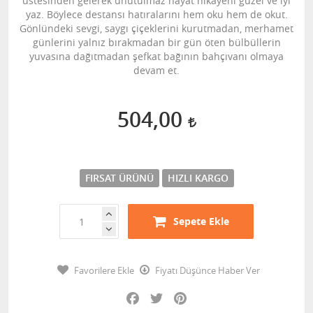
üstesinden gelerek unutulmaz hayat hikâyeni güzel ve iyi
yaz. Böylece destansı hatıralarını hem oku hem de okut.
Gönlündeki sevgi, saygı çiçeklerini kurutmadan, merhamet
günlerini yalnız bırakmadan bir gün öten bülbüllerin
yuvasına dağıtmadan şefkat bağının bahçıvanı olmaya
devam et.
504,00
FIRSAT ÜRÜNÜ
HIZLI KARGO
Sepete Ekle
Favorilere Ekle
Fiyatı Düşünce Haber Ver
Facebook
Twitter
Pinterest