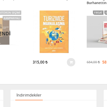
Burhanettin
DITÖRÜN SEÇIMI
FIRSAT
KAMPANYALI
ENDİ
315,00
58
684,00
İndirimdekiler