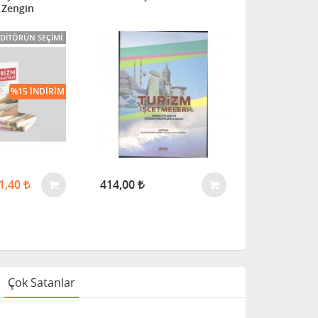
 Zengin
EDITÖRÜN SEÇIMI
%15 İNDIRIM
1,40
414,00
271,00
Çok Satanlar