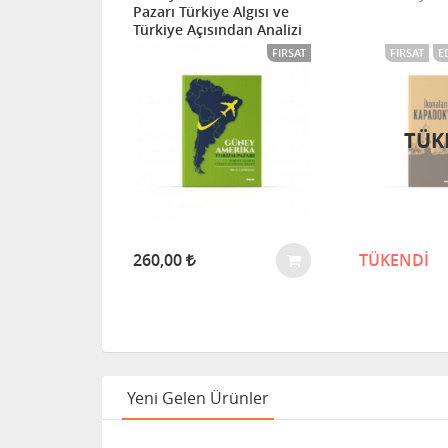
Pazarı Türkiye Algısı ve
Türkiye Açısından Analizi
ITÖRÜN SEÇIMI
FIRSAT
FIRSAT
E
TÜK
260,00
TÜKENDİ
Yeni Gelen Ürünler