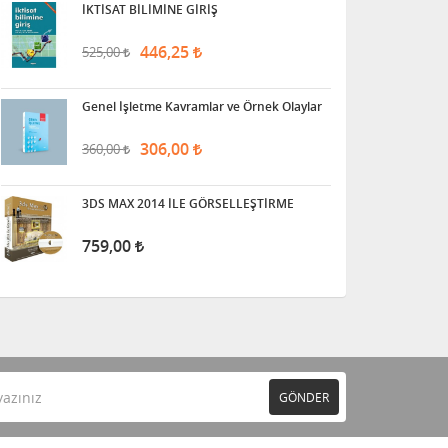
İKTİSAT BİLİMİNE GİRİŞ
446,25
525,00
Genel İşletme Kavramlar ve Örnek Olaylar
306,00
360,00
3DS MAX 2014 İLE GÖRSELLEŞTİRME
759,00
GÖNDER