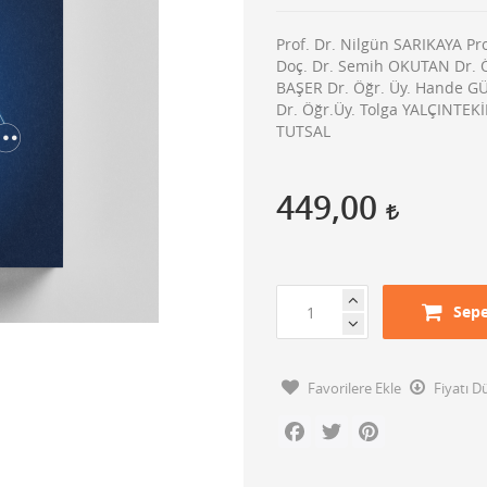
Prof. Dr. Nilgün SARIKAYA Pr
Doç. Dr. Semih OKUTAN Dr. Ö
BAŞER Dr. Öğr. Üy. Hande 
Dr. Öğr.Üy. Tolga YALÇINTEKİ
TUTSAL
449,00
Sepe
Favorilere Ekle
Fiyatı 
Facebook
Twitter
Pinterest