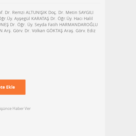
of. Dr. Remzi ALTUNIŞIK Doç. Dr. Metin SAYGILI
ğr.Üy. Ayşegül KARATAŞ Dr. Öğr.Üy. Hacı Halil
GÜNEŞ Dr. Öğr. Üy. Seyda Fatih HARMANDAROĞLU
N Arş. Görv. Dr. Volkan GÖKTAŞ Araş. Görv. Ediz
te Ekle
Düşünce Haber Ver