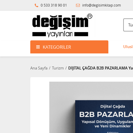
0 533 318 90 01
info@degisimkitap.com
KATEGORILER
Ulusl
Ana Sayfa
Turizm
DİJİTAL ÇAĞDA B2B PAZARLAMA Yapı