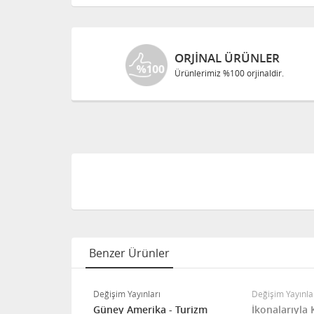
ORJINAL ÜRÜNLER
Ürünlerimiz %100 orjinaldir.
Benzer Ürünler
ı
Değişim Yayınları
Değişim Yayınla
ADIN OLMAK
Güney Amerika - Turizm
İkonalarıyla