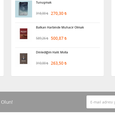
Tunuşmak
270,30
318,00
Balkan Harbinde Muhacir Olmak
500,87
589,26
Dinlediğim Halit Molla
263,50
310,00
 Olun!