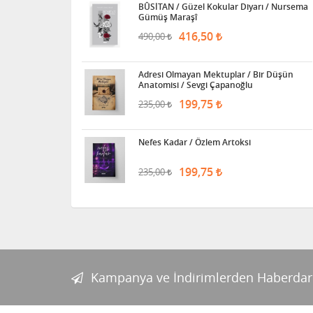
BÛSİTAN / Güzel Kokular Diyarı / Nursema
Gümüş Maraşî
416,50
490,00
Adresi Olmayan Mektuplar / Bir Düşün
Anatomisi / Sevgi Çapanoğlu
199,75
235,00
Nefes Kadar / Özlem Artoksi
199,75
235,00
Kampanya ve İndirimlerden Haberdar