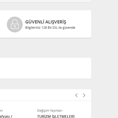
GÜVENLI ALIŞVERIŞ
Bilgileriniz 128 Bit SSL ile güvende
rı
Değişim Yayınları
Değişim Yayınl
fyası /
TURİZM İŞLETMELERİ
turizm send