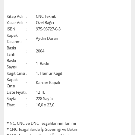
Kitap Adı
:
CNC Teknik
Yazar Adı
:
Özel Bağcı
ISBN
:
975-93727-0-3
Kapak
:
Aydın Duran
Tasarımı
Baskı
:
2004
Tarihi
Baskı
:
1. Baskı
Sayısı
Kağıt Cinsi
:
1. Hamur Kağıt
Kapak
:
Karton Kapak
Cinsi
Liste Fiyatı
:
12 TL
Sayfa
:
228 Sayfa
Ebat
:
16,0 x 23,0
* NC, CNC ve DNC Tezgahlarının Tanımı
* CNC Tezgahlarda İş Güvenliği ve Bakım