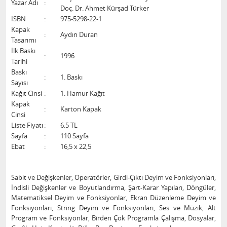
Yazar Adı
:
Doç. Dr. Ahmet Kürşad Türker
ISBN
:
975-5298-22-1
Kapak
:
Aydın Duran
Tasarımı
İlk Baskı
:
1996
Tarihi
Baskı
:
1. Baskı
Sayısı
Kağıt Cinsi
:
1. Hamur Kağıt
Kapak
:
Karton Kapak
Cinsi
Liste Fiyatı
:
6.5 TL
Sayfa
:
110 Sayfa
Ebat
:
16,5 x 22,5
Sabit ve Değişkenler, Operatörler, Girdi-Çıktı Deyim ve Fonksiyonları,
İndisli Değişkenler ve Boyutlandırma, Şart-Karar Yapıları, Döngüler,
Matematiksel Deyim ve Fonksiyonlar, Ekran Düzenleme Deyim ve
Fonksiyonları, String Deyim ve Fonksiyonları, Ses ve Müzik, Alt
Program ve Fonksiyonlar, Birden Çok Programla Çalışma, Dosyalar,