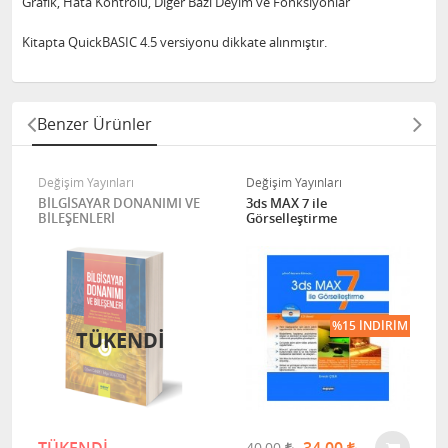
Grafik, Hata Kontrolü, Diğer Bazı Deyim ve Fonksiyonlar
Kitapta QuickBASIC 4.5 versiyonu dikkate alınmıştır.
Benzer Ürünler
Değişim Yayınları
Değişim Yayınları
BİLGİSAYAR DONANIMI VE
3ds MAX 7 ile
BİLEŞENLERİ
Görselleştirme
%15 İNDIRIM
TÜKENDİ
40,00