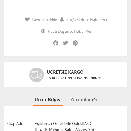
Favorilere Ekle
Stoğa Girince Haber Ver
Fiyatı Düşünce Haber Ver
Facebook
Twitter
Pinterest
ÜCRETSIZ KARGO
1500 TL ve üzeri alışverişlerinizde
Ürün Bilgisi
Yorumlar
(0)
Kitap Adı
:
Açıklamalı Örneklerle QuickBASIC
Doç. Dr. Mehmet Sabih Aksoy/ Yrd.