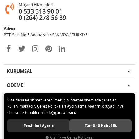
Müşteri Hizmetleri
0 533 318 90 01
0 (264) 278 56 39
Adres
PTT. Sok. No:3 Adapazarı / SAKARYA / TÜRKİYE
KURUMSAL
ÖDEME
İLETİŞİM
Size daha iyi hizmet verebilmek için internet sitemizde çerezler
kullanılmaktadır. Çerez Politikaları Aydınlatma Metni’ni okuyabilir ve
dilerseniz tercihlerinizi değiştirebilirsiniz.
© 2020 Değişim Yayınları Tüm hakları saklıdır.
Tercihleri Ayarla
Tümünü Kabul Et
Gizlilik ve Çerez Politikası