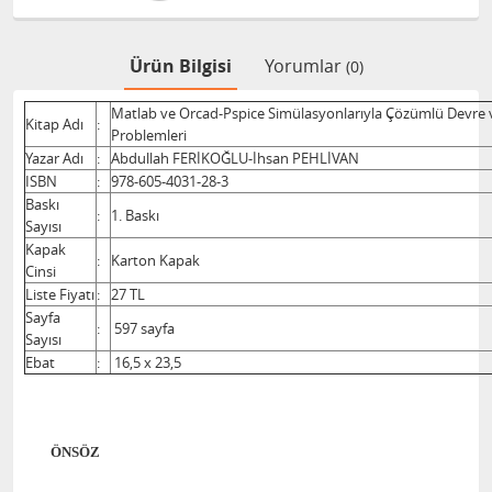
Ürün Bilgisi
Yorumlar
(0)
Matlab ve Orcad-Pspice Simülasyonlarıyla Çözümlü Devre v
Kitap Adı
:
Problemleri
Yazar Adı
:
Abdullah FERİKOĞLU-İhsan PEHLİVAN
ISBN
:
978-605-4031-28-3
Baskı
:
1. Baskı
Sayısı
Kapak
:
Karton Kapak
Cinsi
Liste Fiyatı
:
27 TL
Sayfa
:
597 sayfa
Sayısı
Ebat
:
16,5 x 23,5
ÖNSÖZ