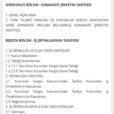
DÖRDÜNCÜ BÖLÜM - KOMANDİT ŞİRKETİN TASFİYESİ
1. GENEL AÇIKLAMA
2. TÜRK TİCARET KANUNU VE KURUMLAR VERGİSİ KANUNU’NA
GÖRE SERMAYESİ PAYLARA BÖLÜNMÜŞ KOMANDİT ŞİRKETİN
TASVİYESİ
BEŞİCİN BÖLÜM - İŞ ORTAKLARININ TASVİYESİ
1. İŞ ORTAKLIĞI İLE İLGİLİ VERGİ MEVZUATI.
1.1. Kanun Maddeleri
1.2. Tebliğ Düzenlemesi
1.2.1.3.1. Seri Nolu Kurumlar Vergisi Genel Tebliği
1.2.2.5.9. Seri Nolu Kurumlar Vergisi Genel Tebliği
2. ORTAKLIĞIN TASFİYESİ
2.1. Kurumlar Vergisi Kanunu’ndaki Tasfiye Hükümleri İş
Ortaklıklarını Kapsamaz.
2.2. Kurumlar Vergisi Kanunu’ndaki Tasfiye Hükümleri İş
Ortaklıklarını da Kapsamaz.
2.3. Değerlendirmez
3. İŞ ORTAKLIKLARIYLA İLGİLİ BAZI KONULAR
3.1. Sermaye