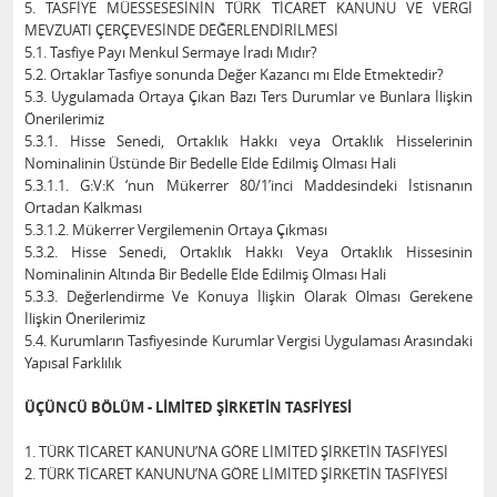
5. TASFİYE MÜESSESESİNİN TÜRK TİCARET KANUNU VE VERGİ
MEVZUATI ÇERÇEVESİNDE DEĞERLENDİRİLMESİ
5.1. Tasfiye Payı Menkul Sermaye İradı Mıdır?
5.2. Ortaklar Tasfiye sonunda Değer Kazancı mı Elde Etmektedir?
5.3. Uygulamada Ortaya Çıkan Bazı Ters Durumlar ve Bunlara İlişkin
Önerilerimiz
5.3.1. Hisse Senedi, Ortaklık Hakkı veya Ortaklık Hisselerinin
Nominalinin Üstünde Bir Bedelle Elde Edilmiş Olması Hali
5.3.1.1. G:V:K ‘nun Mükerrer 80/1’inci Maddesindeki İstisnanın
Ortadan Kalkması
5.3.1.2. Mükerrer Vergilemenin Ortaya Çıkması
5.3.2. Hisse Senedi, Ortaklık Hakkı Veya Ortaklık Hissesinin
Nominalinin Altında Bir Bedelle Elde Edilmiş Olması Hali
5.3.3. Değerlendirme Ve Konuya İlişkin Olarak Olması Gerekene
İlişkin Önerilerimiz
5.4. Kurumların Tasfiyesinde Kurumlar Vergisi Uygulaması Arasındaki
Yapısal Farklılık
ÜÇÜNCÜ BÖLÜM - LİMİTED ŞİRKETİN TASFİYESİ
1. TÜRK TİCARET KANUNU’NA GÖRE LİMİTED ŞİRKETİN TASFİYESİ
2. TÜRK TİCARET KANUNU’NA GÖRE LİMİTED ŞİRKETİN TASFİYESİ