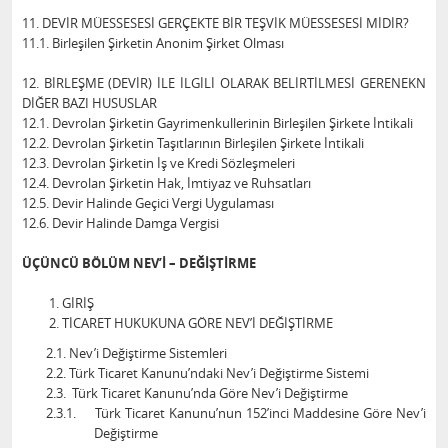
11. DEVİR MÜESSESESİ GERÇEKTE BİR TEŞVİK MÜESSESESİ MİDİR?
11.1. Birleşilen Şirketin Anonim Şirket Olması
12. BİRLEŞME (DEVİR) İLE İLGİLİ OLARAK BELİRTİLMESİ GERENEKN
DİĞER BAZI HUSUSLAR
12.1. Devrolan Şirketin Gayrimenkullerinin Birleşilen Şirkete İntikali
12.2. Devrolan Şirketin Taşıtlarının Birleşilen Şirkete İntikali
12.3. Devrolan Şirketin İş ve Kredi Sözleşmeleri
12.4. Devrolan Şirketin Hak, İmtiyaz ve Ruhsatları
12.5. Devir Halinde Geçici Vergi Uygulaması
12.6. Devir Halinde Damga Vergisi
ÜÇÜNCÜ BÖLÜM NEV’İ – DEĞİŞTİRME
GİRİŞ
TİCARET HUKUKUNA GÖRE NEV’İ DEĞİŞTİRME
2.1. Nev’i Değiştirme Sistemleri
2.2. Türk Ticaret Kanunu’ndaki Nev’i Değiştirme Sistemi
2.3. Türk Ticaret Kanunu’nda Göre Nev’i Değiştirme
2.3.1.
Türk Ticaret Kanunu’nun 152’inci Maddesine Göre Nev’i
Değiştirme