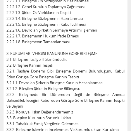
2.2.2.1.1. Birleşme Ön Sözleşmenin Hazırlanması
2.2.2.1.2. Genel Kurulun Toplantıya Çağrılması
2.2.2.1.3. Şirket Öz Varlıklarının Tespiti
2.2.2.1.4. Birleşme Sözleşmenin Hazırlanması
2.2.2.1.5. Birleşme Sözleşmenin Kabul Edilmesi
2.2.2.1.6. Devrolan Şirketin Sermaye Artırımı İşlemleri
2.2.2.1.7. Birleşmenin Hüküm İfade Etmesi
2.2.2.1.8. Birleşmenin Tamamlanması
3. KURUMLARI VERGİSİ KANUNUNA GÖRE BİRLEŞME
3.1. Birleşme Tasfiye Hükmündedir.
3.2. Birleşme Karının Tespiti
3.2.1. Tasfiye Dönemi Gibi Birleşme Dönemi Bulunduğunu Kabul
Eden Görüşe Göre Birleşme Karının Tespiti
3.2.1.1. Devrolan Şirketin Birleşme Karının Hesaplanması
3.2.1.2. Bileşilen Şirketin Birleşme Bilânçosu
3.2.2. Birleşmede Bir Dönemden Değil de Birleşme Anında
Bahsedilebileceğini Kabul eden Görüşe Göre Birleşme Karının Tespiti
ve Beyanı
3.2.3. Konuya İlişkin Değerlendirmemiz
3.3. Bileşilen Kurumun Sorumlulukları
3.3.1. Tahakkuk Etmiş Vergilerin Ödenmesi
3.3.2. Birleşme İşleminin İncelenmesi Ve Sorumluluktan Kurtulma