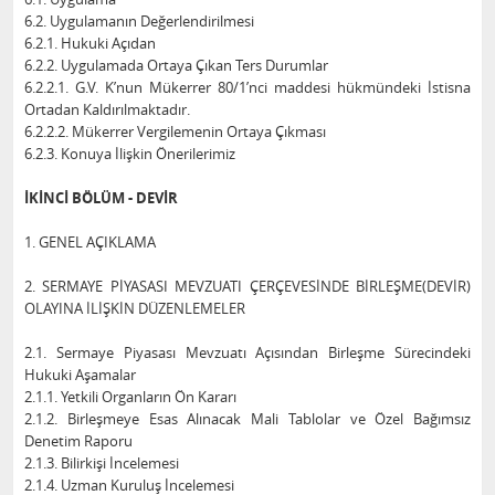
6.2. Uygulamanın Değerlendirilmesi
6.2.1. Hukuki Açıdan
6.2.2. Uygulamada Ortaya Çıkan Ters Durumlar
6.2.2.1. G.V. K’nun Mükerrer 80/1’nci maddesi hükmündeki İstisna
Ortadan Kaldırılmaktadır.
6.2.2.2. Mükerrer Vergilemenin Ortaya Çıkması
6.2.3. Konuya İlişkin Önerilerimiz
İKİNCİ BÖLÜM - DEVİR
1. GENEL AÇIKLAMA
2. SERMAYE PİYASASI MEVZUATI ÇERÇEVESİNDE BİRLEŞME(DEVİR)
OLAYINA İLİŞKİN DÜZENLEMELER
2.1. Sermaye Piyasası Mevzuatı Açısından Birleşme Sürecindeki
Hukuki Aşamalar
2.1.1. Yetkili Organların Ön Kararı
2.1.2. Birleşmeye Esas Alınacak Mali Tablolar ve Özel Bağımsız
Denetim Raporu
2.1.3. Bilirkişi İncelemesi
2.1.4. Uzman Kuruluş İncelemesi