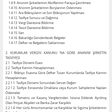
1.4.9. Anonim Şirketlerinin Aktiflerinin Paraya Çevrilmesi
1.4.10. Anonim Şirketlerinin Borçlarının Ödenmesi
1.4.11. Ara Bilânçoların ve Son Bilânçonun Yapılması
1.4.12. Tasfiye Sonucu ve Dağıtma
1.4.13. Vergi Dairesine Bildirme
1.4.14. Tescil Dairesine Bildirme
1.4.15. İlan
1.4.16. Bakanlığa Gönderilecek Belgeler
1.4.17. Defter ve Belgelerin Saklanması
2. KURUMLAR VERGİSİ KANUNU ‘NA GÖRE ANANİM ŞİRKETİN
TASVİYESİ
2.1. Tasfiye Dönemi Esası
2.2. Tasfiye Karının Hesaplanması
2.2.1. Bilânço Esasına Göre Defter Tutan Kurumlarda Tasfiye Karının
Hesaplanması
2.2.1.1. Tasfiye Dönemi Sonundaki Servet Değeri
2.2.1.2. Tasfiye Esnasında Ortaklara veya Kurum Sahiplerine Yapılan
Ödemeler
2.2.1.3. Temettü ve Kazanç Vergilerinden İstisna Edilerek Ayrılmış
Olan İhtiyat Akçeleri ve Banka Zarar Karşılıklı
2.2.1.4. Her türlü Amortismanlar ve Karşılıklar ile Sigorta Şirketlerinin