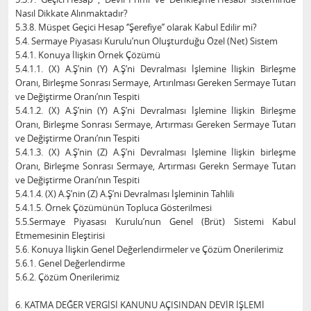
Nasıl Dikkate Alınmaktadır?
5.3.8. Müspet Geçici Hesap ‘’Şerefiye’’ olarak Kabul Edilir mi?
5.4. Sermaye Piyasası Kurulu’nun Oluşturduğu Özel (Net) Sistem
5.4.1. Konuya İlişkin Örnek Çözümü
5.4.1.1. (X) A.Ş’nin (Y) A.Ş’ni Devralması İşlemine İlişkin Birleşme
Oranı, Birleşme Sonrası Sermaye, Artırılması Gereken Sermaye Tutarı
ve Değiştirme Oranı’nın Tespiti
5.4.1.2. (X) A.Ş’nin (Y) A.Ş’ni Devralması İşlemine İlişkin Birleşme
Oranı, Birleşme Sonrası Sermaye, Artırması Gereken Sermaye Tutarı
ve Değiştirme Oranı’nın Tespiti
5.4.1.3. (X) A.Ş’nin (Z) A.Ş’ni Devralması İşlemine İlişkin birleşme
Oranı, Birleşme Sonrası Sermaye, Artırması Gerekn Sermaye Tutarı
ve Değiştirme Oranı’nın Tespiti
5.4.1.4. (X) A.Ş’nin (Z) A.Ş’ni Devralması İşleminin Tahlili
5.4.1.5. Örnek Çözümünün Topluca Gösterilmesi
5.5.Sermaye Piyasası Kurulu’nun Genel (Brüt) Sistemi Kabul
Etmemesinin Eleştirisi
5.6. Konuya İlişkin Genel Değerlendirmeler ve Çözüm Önerilerimiz
5.6.1. Genel Değerlendirme
5.6.2. Çözüm Önerilerimiz
6. KATMA DEĞER VERGİSİ KANUNU AÇISINDAN DEVİR İŞLEMİ