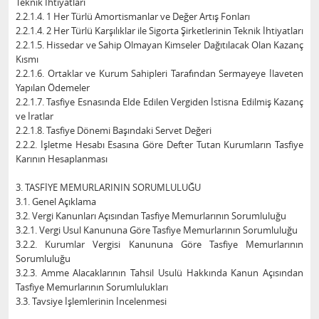
Teknik İhtiyatları
2.2.1.4. 1 Her Türlü Amortismanlar ve Değer Artış Fonları
2.2.1.4. 2 Her Türlü Karşılıklar ile Sigorta Şirketlerinin Teknik İhtiyatları
2.2.1.5. Hissedar ve Sahip Olmayan Kimseler Dağıtılacak Olan Kazanç
Kısmı
2.2.1.6. Ortaklar ve Kurum Sahipleri Tarafından Sermayeye İlaveten
Yapılan Ödemeler
2.2.1.7. Tasfiye Esnasında Elde Edilen Vergiden İstisna Edilmiş Kazanç
ve İratlar
2.2.1.8. Tasfiye Dönemi Başındaki Servet Değeri
2.2.2. İşletme Hesabı Esasına Göre Defter Tutan Kurumların Tasfiye
Karının Hesaplanması
3. TASFİYE MEMURLARININ SORUMLULUĞU
3.1. Genel Açıklama
3.2. Vergi Kanunları Açısından Tasfiye Memurlarının Sorumluluğu
3.2.1. Vergi Usul Kanununa Göre Tasfiye Memurlarının Sorumluluğu
3.2.2. Kurumlar Vergisi Kanununa Göre Tasfiye Memurlarının
Sorumluluğu
3.2.3. Amme Alacaklarının Tahsil Usulü Hakkında Kanun Açısından
Tasfiye Memurlarının Sorumlulukları
3.3. Tavsiye İşlemlerinin İncelenmesi