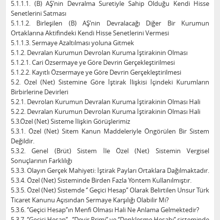
5.1.1.1. (B) AŞ’nin Devralma Suretiyle Sahip Olduğu Kendi Hisse
Senetlerini Satması
5.1.1.2. Birleşilen (B) AŞ’nin Devralacağı Diğer Bir Kurumun
Ortaklarına Aktifindeki Kendi Hisse Senetlerini Vermesi
5.1.1.3. Sermaye Azaltılması yoluna Gitmek
5.1.2. Devralan Kurumun Devrolan Kuruma İştirakinin Olması
5.1.2.1. Cari Özsermaye ye Göre Devrin Gerçekleştirilmesi
5.1.2.2. Kayıtlı Özsermaye ye Göre Devrin Gerçekleştirilmesi
5.2. Özel (Net) Sistemine Göre İştirak İlişkisi İçindeki Kurumların
Birbirlerine Devirleri
5.2.1. Devrolan Kurumun Devralan Kuruma İştirakinin Olması Hali
5.2.2. Devralan Kurumun Devrolan Kuruma İştirakinin Olması Hali
5.3.Özel (Net) Sisteme İlişkin Görüşlerimiz
5.3.1. Özel (Net) Sitem Kanun Maddeleriyle Öngörülen Bir Sistem
Değildir.
5.3.2. Genel (Brüt) Sistem İle Özel (Net) Sistemin Vergisel
Sonuçlarının Farklılığı
5.3.3. Olayın Gerçek Mahiyeti: İştirak Payları Ortaklara Dağılmaktadır.
5.3.4. Özel (Net) Sisteminde Birden Fazla Yöntem Kullanılmıştır.
5.3.5. Özel (Net) Sistemde ‘’ Geçici Hesap’’ Olarak Belirtilen Unsur Türk
Ticaret Kanunu Açısından Sermaye Karşılığı Olabilir Mi?
5.3.6. ‘’Geçici Hesap’’ın Menfi Olması Hali Ne Anlama Gelmektedir?
5.3.7. ‘’Geçici Hesap’’ , ‘’Devir Primi’’ ve ‘’Denkleşme Hesabı’’ sisteminde