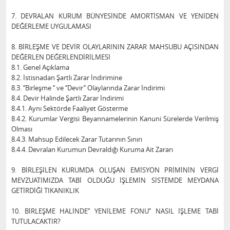
7. DEVRALAN KURUM BÜNYESİNDE AMORTİSMAN VE YENİDEN
DEĞERLEME UYGULAMASI
8. BİRLEŞME VE DEVİR OLAYLARININ ZARAR MAHSUBU AÇISINDAN
DEĞERLEN DEĞERLENDİRİLMESİ
8.1. Genel Açıklama
8.2. İstisnadan Şartlı Zarar İndirimine
8.3. ‘’Birleşme ‘’ ve ‘’Devir’’ Olaylarında Zarar İndirimi
8.4. Devir Halinde Şartlı Zarar İndirimi
8.4.1. Aynı Sektörde Faaliyet Gösterme
8.4.2. Kurumlar Vergisi Beyannamelerinin Kanuni Sürelerde Verilmiş
Olması
8.4.3. Mahsup Edilecek Zarar Tutarının Sınırı
8.4.4. Devralan Kurumun Devraldığı Kuruma Ait Zararı
9. BİRLEŞİLEN KURUMDA OLUŞAN EMİSYON PRİMİNİN VERGİ
MEVZUATIMIZDA TABİ OLDUĞU İŞLEMİN SİSTEMDE MEYDANA
GETİRDİĞİ TIKANIKLIK
10. BİRLEŞME HALİNDE’’ YENİLEME FONU’’ NASIL İŞLEME TABİ
TUTULACAKTIR?