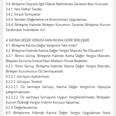
3.4. Birleşme Olayıyla İlgili Olarak Belirtilmesi Gereken Bazı Hususlar
3.4.1. Yeni Defter Tasdiki
3.4.2. İtirazlı Tarhiyatlar
3.4.3. Yeniden Değerleme ve Amortisman Uygulaması
3.4.4. Birleşme Halinde Birleşen Kurumun Zararları Birleşme Kurum
Tarafından İndirilebilir mi?
4. KATMA DEĞER VERGİSİ KANUNUNA GÖRE BİRLEŞME
4.1. Birleşme Katma Değer Vergisine Tabi midir?
4.2. Birleşme Halinde Katma Değer Vergisi Matrahı Ne Olacaktır?
4.2.1. Birinci Görüş: Birleşme Halinde Kama Değer Vergisi Matrahı,
Bileşilen Kuruma İntikal Eden Malların Emsal Bedelidir.
4.2.2. İkinci Görüş: Birleşme Halinde Katma Değer Vergisi Matrahı,
Birleşen Kurumunun Öz Sermayesidir.
4.2.2.1. Görüşün Açıklanması
4.2.2.2. Görüşün Tenkidi
4.2.2.2.1. Öz sermaye Görüşü, Katma Değer Vergisi’nin Yapısıyla
Çeliştirmektedir.
4.2.2.2.2. Öz sermaye Görüşüne Uygun Vergilendirmede, Birleşilen
Kurum Ödediği Vergiyi İndirim Konusu Yapamaz.
4.2.3. Değerlendirme
4.3. Birleştirme Halinde Katma Değer Vergisi Uygulaması Nasıl