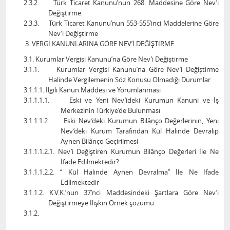
2.3.2.
Türk Ticaret Kanunu’nun 268. Maddesine Göre Nev’i
Değiştirme
2.3.3.
Türk Ticaret Kanunu’nun 553-555’inci Maddelerine Göre
Nev’i Değiştirme
VERGİ KANUNLARINA GÖRE NEV’İ DEĞİŞTİRME
3.1. Kurumlar Vergisi Kanunu’na Göre Nev’i Değiştirme
3.1.1.
Kurumlar Vergisi Kanunu’na Göre Nev’i Değiştirme
Halinde Vergilemenin Söz Konusu Olmadığı Durumlar
3.1.1.1. İlgili Kanun Maddesi ve Yorumlanması
3.1.1.1.1.
Eski ve Yeni Nev’ideki Kurumun Kanuni ve İş
Merkezinin Türkiye’de Bulunması
3.1.1.1.2.
Eski Nev’deki Kurumun Bilânço Değerlerinin, Yeni
Nev’deki Kurum Tarafından Kül Halinde Devralıp
Aynen Bilânço Geçirilmesi
3.1.1.1.2.1. Nev’i Değiştiren Kurumun Bilânço Değerleri İle Ne
İfade Edilmektedir?
3.1.1.1.2.2. ‘’ Kül Halinde Aynen Devralma’’ İle Ne İfade
Edilmektedir
3.1.1.2. K.V.K.’nun 37’nci Maddesindeki Şartlara Göre Nev’i
Değiştirmeye İlişkin Örnek çözümü
3.1.2.