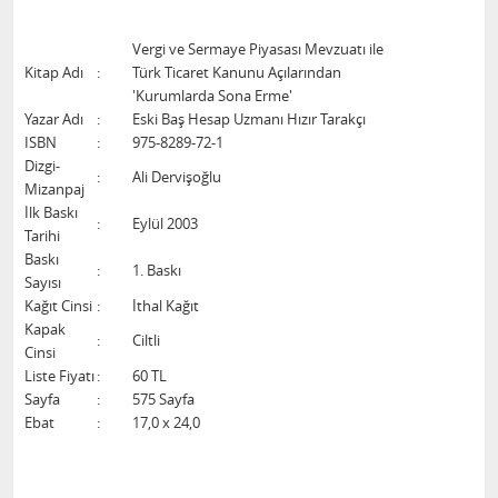
Vergi ve Sermaye Piyasası Mevzuatı ile
Kitap Adı
:
Türk Ticaret Kanunu Açılarından
'Kurumlarda Sona Erme'
Yazar Adı
:
Eski Baş Hesap Uzmanı Hızır Tarakçı
ISBN
:
975-8289-72-1
Dizgi-
:
Ali Dervişoğlu
Mizanpaj
İlk Baskı
:
Eylül 2003
Tarihi
Baskı
:
1. Baskı
Sayısı
Kağıt Cinsi
:
İthal Kağıt
Kapak
:
Ciltli
Cinsi
Liste Fiyatı
:
60 TL
Sayfa
:
575 Sayfa
Ebat
:
17,0 x 24,0