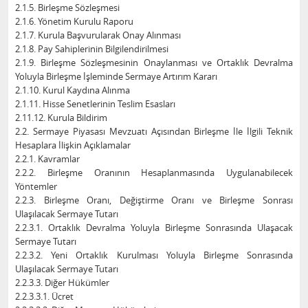
2.1.5. Birleşme Sözleşmesi
2.1.6. Yönetim Kurulu Raporu
2.1.7. Kurula Başvurularak Onay Alınması
2.1.8. Pay Sahiplerinin Bilgilendirilmesi
2.1.9. Birleşme Sözleşmesinin Onaylanması ve Ortaklık Devralma
Yoluyla Birleşme İşleminde Sermaye Artırım Kararı
2.1.10. Kurul Kaydına Alınma
2.1.11. Hisse Senetlerinin Teslim Esasları
2.11.12. Kurula Bildirim
2.2. Sermaye Piyasası Mevzuatı Açısından Birleşme İle İlgili Teknik
Hesaplara İlişkin Açıklamalar
2.2.1. Kavramlar
2.2.2. Birleşme Oranının Hesaplanmasında Uygulanabilecek
Yöntemler
2.2.3. Birleşme Oranı, Değiştirme Oranı ve Birleşme Sonrası
Ulaşılacak Sermaye Tutarı
2.2.3.1. Ortaklık Devralma Yoluyla Birleşme Sonrasında Ulaşacak
Sermaye Tutarı
2.2.3.2. Yeni Ortaklık Kurulması Yoluyla Birleşme Sonrasında
Ulaşılacak Sermaye Tutarı
2.2.3.3. Diğer Hükümler
2.2.3.3.1. Ücret