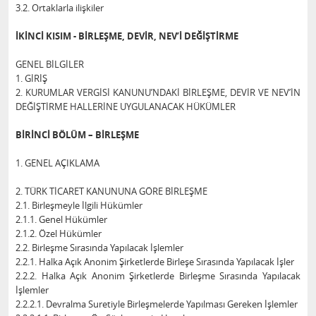
3.2. Ortaklarla ilişkiler
İKİNCİ KISIM - BİRLEŞME, DEVİR, NEV’İ DEĞİŞTİRME
GENEL BİLGİLER
1. GİRİŞ
2. KURUMLAR VERGİSİ KANUNU’NDAKİ BİRLEŞME, DEVİR VE NEV’İN
DEĞİŞTİRME HALLERİNE UYGULANACAK HÜKÜMLER
BİRİNCİ BÖLÜM – BİRLEŞME
1. GENEL AÇIKLAMA
2. TÜRK TİCARET KANUNUNA GÖRE BİRLEŞME
2.1. Birleşmeyle İlgili Hükümler
2.1.1. Genel Hükümler
2.1.2. Özel Hükümler
2.2. Birleşme Sırasında Yapılacak İşlemler
2.2.1. Halka Açık Anonim Şirketlerde Birleşe Sırasında Yapılacak İşler
2.2.2. Halka Açık Anonim Şirketlerde Birleşme Sırasında Yapılacak
İşlemler
2.2.2.1. Devralma Suretiyle Birleşmelerde Yapılması Gereken İşlemler