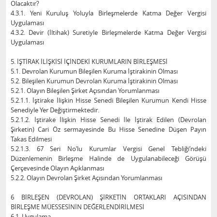
Olacaktır?
4.3.1. Yeni Kuruluş Yoluyla Birleşmelerde Katma Değer Vergisi
Uygulaması
4.3.2. Devir (İltihak) Suretiyle Birleşmelerde Katma Değer Vergisi
Uygulaması
5. İŞTİRAK İLİŞKİSİ İÇİNDEKİ KURUMLARIN BİRLEŞMESİ
5.1. Devrolan Kurumun Bileşilen Kuruma İştirakinin Olması
5.2. Bileşilen Kurumun Devrolan Kuruma İştirakinin Olması
5.2.1. Olayın Bileşilen Şirket Açısından Yorumlanması
5.2.1.1. İştirake İlişkin Hisse Senedi Bileşilen Kurumun Kendi Hisse
Senediyle Yer Değiştirmektedir.
5.2.1.2. İştirake İlişkin Hisse Senedi İle İştirak Edilen (Devrolan
Şirketin) Cari Öz sermayesinde Bu Hisse Senedine Düşen Payın
Takas Edilmesi
5.2.1.3. 67 Seri No’lu Kurumlar Vergisi Genel Tebliği’ndeki
Düzenlemenin Birleşme Halinde de Uygulanabileceği Görüşü
Çerçevesinde Olayın Açıklanması
5.2.2. Olayın Devrolan Şirket Açısından Yorumlanması
6 BİRLEŞEN (DEVROLAN) ŞİRKETİN ORTAKLARI AÇISINDAN
BİRLEŞME MÜESSESİNİN DEĞERLENDİRİLMESİ
6.1. Uygulama