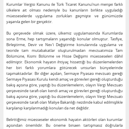
Kurumlar Vergisi Kanunu ile Türk Ticaret Kanunu’nun menşei farklı
ülkelere ait olması nedeniyle bu kanunların birlikte uyguladığı
müesseselerde uygulama zorlukları geçmişte ve günümüzde
yaşanıla gelen bir gerçektir.
Bu çerçevede olmak üzere, ülkemiz uygulamasında Kurumlarda
sona Erme, hep tartışmaların yaşandığı konular olmuştur. Tasfiye,
Birleştirme, Devir ve Nev’i Değiştirme konularında uygulama ve
teoride tam mutabakatlar oluşturulmadan mevzuatımıza Tam
Bölümüne, Kısmi Bölünme ve Hisse Değişimi müesseseleri dâhil
edilmiştir. Ekonomik hayatın ihtiyaç hissettiği bu düzenlemelerden
her biri farklı yorumlara götürecek unsurları bünyelerinde
taşımaktadırlar. Bir diğer açıdan, Sermaye Piyasası mevzuatı gereği
Sermaye Piyasası Kurulu kendi amaç ve görevleri gereği oluşturduğu
bakış açısına göre, yaptığı bu düzenlemelerin, olayın Vergi Mevzuatı
çerçevesinde tarafı olan kendi amaç ve görevleri gereği oluşturduğu
bakış açısına göre, yaptığı bu düzenlemelerin, olayın Vergi Mevzuatı
çerçevesinde tarafı olan Maliye Bakanlığı nezdinde kabul edilmişlikle
karşılanıp karşılanmadığı konuları da net değildir.
Belirttiğimiz müesseseler ekonomik hayatın aktörleri olan kurumlar
açısından önemlidir. Bu öneme binaen tartışmasız doğrularla