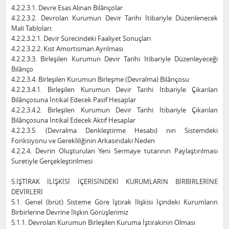
4.2.2.3.1. Devre Esas Alınan Bilânçolar
4.2.2.3.2. Devrolan Kurumun Devir Tarihi İtibariyle Düzenlenecek
Mali Tabloları:
4.2.2.3.2.1. Devir Sürecindeki Faaliyet Sonuçları
4.2.2.3.2.2. Kıst Amortisman Ayrılması
4.2.2.3.3. Birleşilen Kurumun Devir Tarihi İtibariyle Düzenleyeceği
Bilânço
4.2.2.3.4. Birleşilen Kurumun Birleşme (Devralma) Bilânçosu
4.2.2.3.4.1. Birleşilen Kurumun Devir Tarihi İtibariyle Çıkarılan
Bilânçosuna İntikal Edecek Pasif Hesaplar
4.2.2.3.4.2. Birleşilen Kurumun Devir Tarihi İtibariyle Çıkarılan
Bilânçosuna İntikal Edecek Aktif Hesaplar
4.2.2.3.5. (Devralma Denkleştirme Hesabı) nın Sistemdeki
Fonksiyonu ve Gerekliliğinin Arkasındaki Neden
4.2.2.4. Devrin Oluşturulan Yeni Sermaye tutarının Paylaştırılması
Suretiyle Gerçekleştirilmesi
5.İŞTİRAK İLİŞKİSİ İÇERİSİNDEKİ KURUMLARIN BİRBİRLERİNE
DEVİRLERİ
5.1. Genel (brüt) Sisteme Göre İştirak İlişkisi İçindeki Kurumların
Birbirlerine Devrine İlişkin Görüşlerimiz
5.1.1. Devrolan Kurumun Birleşilen Kuruma İştirakinin Olması