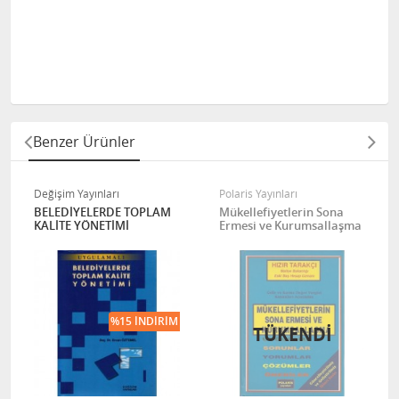
Benzer Ürünler
Polaris Yayınları
Değişim Yayınları
Mükellefiyetlerin Sona
Teoriden Pratiğe Akıllı
Ermesi ve Kurumsallaşma
Şehir Denemeleri
Fırsatlar, Zorluklar ve İyi
Uygulama Örnekleri / Dr.
Akın Özdemir
TÜKENDİ