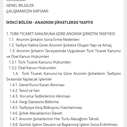
GENEL BİLGİLER
ÇALIŞMAMIZIN KAPSAMI
İKİNCİ BÖLÜM - ANAONİM ŞİRKETLERDE TASFİYE
1. TÜRK TİCARET KANUNUNA GÖRE ANONİM ŞİRKETİN TASFİYESİ
1.1. Anonim Şirketin Sona Erme Nedenleri
1.2. Tasfiye Haline Giren Anonim Şirkette Oluşan Yapı ve Amaç
1.3. Anonim Şirketin Tavsiyesinde Uygulanan Türk Ticaret Kanunu
ve Özel Kanun Hükümleri
1.3.1. Türk Ticaret Kanunu Hükümleri:
1.3.2. Özel Kanun Hükümleri
1.4. Türk Ticaret Kanunu’na Göre Anonim Şirketlerin Tasfiyesi
Sırasında Yapılacak İşlemler
1.4.1. Genel Kurul Kararı Alınması
1.4.2. Tescil ve İlan
1.4.3. Koruma Tedbirlerinin Alınması
1.4.4. Vergi Dairesine Bildirme
1.4.5. Tasfiyeye Giriş Bilânçosu Hazırlanması
1.4.6. Şirket Alacaklarının Daveti
1.4.7. Anonim Şirketlerinin Her Türlü Alacağının Tahsili
1.4.8. Günlük İşlerin Devamı ve Başlanmış İşlerin Sona Erdirilmesi