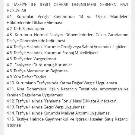
4. TASFİYE İLE İLGİLİ OLARAK DEĞİNİLMESİ GEREKEN BAZI
HUSUSLAR
4.1. Kurumlar Vergisi Kanununun 14 ve 15’inci Maddeleri
Hükümlerinin Dikkate Alınması
4.2. Tarh Zamanaşımı
4.3. Kurumun Normal Faaliyet Dönemlerinden Gelen Zararlarının
Tasfiye Dönemlerinde İndirilmesi
4.4. Tasfiye Halindeki Kurumla Ortağı veya Sahibi Arasındaki İlişkiler
4.5. Tasfiye Halindeki Kurumun Stopaj Mükellefiyeti
4.6. Tasfiyeden Vazgeçilmesi
4.7. Faaliyetini Durdurmuş Kurumlar
4.8. Tasfiye Memurunun Değişmesi
4.9. Yeni Defter Tasdiki
4.10. Kurumların Tasfiyesinde Katma Değer Vergisi Uygulaması
4.11. Kısa Dönemlere İlişkin Kazancın Tespitinde Amortisman ve
Yeniden Değerleme Uygulaması
4.12. Tasfiye Halinde ‘’Yenileme Fonu’’ Nasıl Dikkate Alınacaktır.
4.13. Tasfiye Halinde Geçici Vergi Uygulaması
4.14. Tasfiye Halinde Kurumda Maliyet Artırımı Uygulaması
4.15. Tasfiye Halinde Gayrimenkul ve İştirak Hisseleri Satış Kazancı
İstisnası