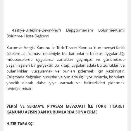
-Tasfiye-Birleşme-Devir-Nev'i Değiştirme-Tam Bölünme-Kısmi
Bölünme- Hisse Değişimi
Kurumlar Vergisi Kanunu ile Türk Ticaret Kanunu 'nun menşei farklı
ülkelere ait olması nedeniyle bu kanunların birlikte uygulandığı
müesseselerde uygulama zorlukları geçmişte ve günümüzde
yaşanılagelen bir gerçektir. Bu kitap, uygulamadaki bu zorlukları ve
bulanıklıkları vurgulamak ve bunları gidermek için yazılmıştır.
Çalışmada değinilen hususlar ve bunlarla ilgili yorumlarda, konulara
yönelik olarak daha iyiye varmak ve belirsizlikleri gidermek
hedeflenmiştir.
VERGİ VE SERMAYE PİYASASI MEVZUATI İLE TÜRK TİCARET
KANUNU AÇISINDAN KURUMLARDA SONA ERME
HIZIR TARAKÇI