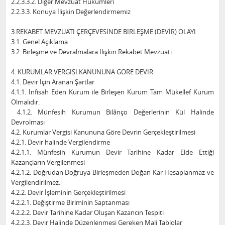
2.2.3.3.2. Diğer Mevzuat Hükümleri
2.2.3.3. Konuya İlişkin Değerlendirmemiz
3.REKABET MEVZUATI ÇERÇEVESİNDE BİRLEŞME (DEVİR) OLAYI
3.1. Genel Açıklama
3.2. Birleşme ve Devralmalara İlişkin Rekabet Mevzuatı
4. KURUMLAR VERGİSİ KANUNUNA GÖRE DEVİR
4.1. Devir İçin Aranan Şartlar
4.1.1. İnfisah Eden Kurum ile Birleşen Kurum Tam Mükellef Kurum
Olmalıdır.
4.1.2. Münfesih Kurumun Bilânço Değerlerinin Kül Halinde
Devrolması
4.2. Kurumlar Vergisi Kanununa Göre Devrin Gerçekleştirilmesi
4.2.1. Devir halinde Vergilendirme
4.2.1.1. Münfesih Kurumun Devir Tarihine Kadar Elde Ettiği
Kazançların Vergilenmesi
4.2.1.2. Doğrudan Doğruya Birleşmeden Doğan Kar Hesaplanmaz ve
Vergilendirilmez.
4.2.2. Devir İşleminin Gerçekleştirilmesi
4.2.2.1. Değiştirme Biriminin Saptanması
4.2.2.2. Devir Tarihine Kadar Oluşan Kazancın Tespiti
4.2.2.3. Devir Halinde Düzenlenmesi Gereken Mali Tablolar