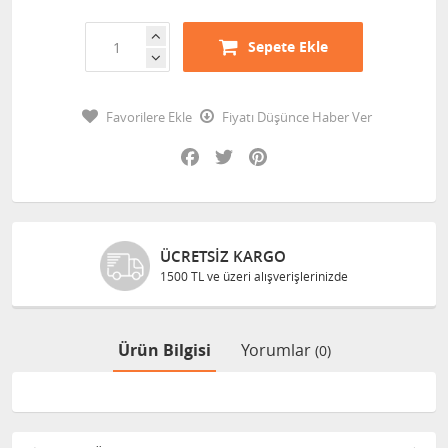
Sepete Ekle
Favorilere Ekle
Fiyatı Düşünce Haber Ver
Facebook
Twitter
Pinterest
IZ KARGO
GÜVENLI AL
üzeri alışverişlerinizde
Bilgileriniz 128
Ürün Bilgisi
Yorumlar
(0)