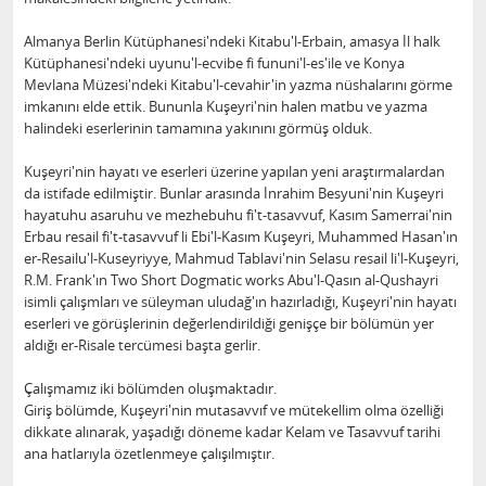
Almanya Berlin Kütüphanesi'ndeki Kitabu'l-Erbain, amasya İl halk
Kütüphanesi'ndeki uyunu'l-ecvibe fi fununi'l-es'ile ve Konya
Mevlana Müzesi'ndeki Kitabu'l-cevahir'in yazma nüshalarını görme
imkanını elde ettik. Bununla Kuşeyri'nin halen matbu ve yazma
halindeki eserlerinin tamamına yakınını görmüş olduk.
Kuşeyri'nin hayatı ve eserleri üzerine yapılan yeni araştırmalardan
da istifade edilmiştir. Bunlar arasında İnrahim Besyuni'nin Kuşeyri
hayatuhu asaruhu ve mezhebuhu fi't-tasavvuf, Kasım Samerrai'nin
Erbau resail fi't-tasavvuf li Ebi'l-Kasım Kuşeyri, Muhammed Hasan'ın
er-Resailu'l-Kuseyriyye, Mahmud Tablavi'nin Selasu resail li'l-Kuşeyri,
R.M. Frank'ın Two Short Dogmatic works Abu'l-Qasın al-Qushayri
isimli çalışmları ve süleyman uludağ'ın hazırladığı, Kuşeyri'nin hayatı
eserleri ve görüşlerinin değerlendirildiği genişçe bir bölümün yer
aldığı er-Risale tercümesi başta gerlir.
Çalışmamız iki bölümden oluşmaktadır.
Giriş bölümde, Kuşeyri'nin mutasavvıf ve mütekellim olma özelliği
dikkate alınarak, yaşadığı döneme kadar Kelam ve Tasavvuf tarihi
ana hatlarıyla özetlenmeye çalışılmıştır.