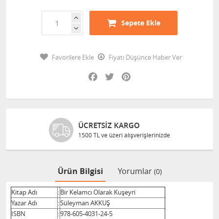
Sepete Ekle
Favorilere Ekle
Fiyatı Düşünce Haber Ver
Facebook
Twitter
Pinterest
O
GÜVENLI ALIŞVERIŞ
erişlerinizde
Bilgileriniz 128 Bit SSL il
Ürün Bilgisi
Yorumlar
(0)
Kitap Adı
:
Bir Kelamcı Olarak Kuşeyri
Yazar Adı
:
Süleyman AKKUŞ
ISBN
:
978-605-4031-24-5