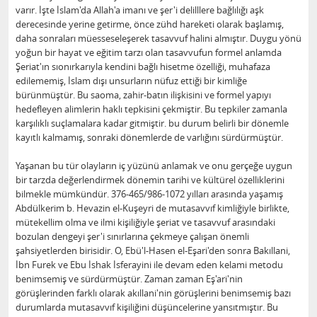
varır. İşte İslam'da Allah'a imanı ve şer'i delilllere bağlılığı aşk
derecesinde yerine getirme, önce zühd hareketi olarak başlamış,
daha sonraları müesseseleşerek tasavvuf halini almıştır. Duygu yönü
yoğun bir hayat ve eğitim tarzı olan tasavvufun formel anlamda
Şeriat'ın sıonırkarıyla kendini bağlı hisetme özelliği, muhafaza
edilememiş, İslam dışı unsurların nüfuz ettiği bir kimliğe
bürünmüştür. Bu saoma, zahir-batın ilişkisini ve formel yapıyı
hedefleyen alimlerin haklı tepkisini çekmiştir. Bu tepkiler zamanla
karşılıklı suçlamalara kadar gitmiştir. bu durum belirli bir dönemle
kayıtlı kalmamış, sonraki dönemlerde de varlığını sürdürmüştür.
Yaşanan bu tür olayların iç yüzünü anlamak ve onu gerçeğe uygun
bir tarzda değerlendirmek dönemin tarihi ve kültürel özelliklerini
bilmekle mümkündür. 376-465/986-1072 yılları arasında yaşamış
Abdülkerim b. Hevazin el-Kuşeyri de mutasavvıf kimliğiyle birlikte,
mütekellim olma ve ilmi kişiliğiyle şeriat ve tasavvuf arasındaki
bozulan dengeyi şer'i sınırlarına çekmeye çalışan önemli
şahsiyetlerden birisidir. O, Ebü'l-Hasen el-Eşari'den sonra Bakıllani,
İbn Furek ve Ebu İshak İsferayini ile devam eden kelami metodu
benimsemiş ve sürdürmüştür. Zaman zaman Eş'ari'nin
görüşlerinden farklı olarak akıllani'nin görüşlerini benimsemiş bazı
durumlarda mutasavvıf kişiliğini düşüncelerine yansıtmıştır. Bu