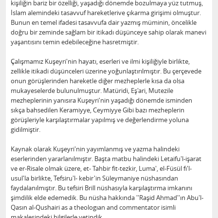
kişiliğin bariz bir özelliği, yaşadığı dönemde bozulmaya yüz tutmuş,
İslam alemindeki tasavvuf hareketlerive çıkarma girişimi olmuştur.
Bunun en temel ifadesi tasavvufa dair yazmış müminin, öncelikle
doğru bir zeminde sağlam bir itikadı düşünceye sahip olarak manevi
yaşantısını temin edebileceğine hasretmiştir.
Çalışmamız Kuşeyri'nin hayatı, eserleri ve ilmi kişiliğiyle birlikte,
zellikle itikadi düşünceleri üzerine yoğunlaştırılmıştır. Bu çerçevede
onun görüşlerinden hareketle diğer mezheplerle kısa da olsa
mukayeselerde bulunulmuştur. Matüridi, Eş'ari, Mutezile
mezheplerinin yanısıra Kuşeyri'nin yaşadığı dönemde isminden
sıkça bahsedilen Keramiyye, Ceymiyye Gibi bazı mezheplerin
görüşleriyle karşılaştırmalar yapılmış ve değerlendirme yoluna
gidilmiştir.
Kaynak olarak Kuşeyri'nin yayımlanmış ve yazma halindeki
eserlerinden yararlanılmıştır. Başta matbu halindeki Letaifu'l-işarat
ve er-Risale olmak üzere, et- Tahbir fit-tezkir, Luma', el-Füsül fı'l-
usul'la birlikte, Tefsiru'l- kebir'in Süleymaniye nüshasından
faydalanılmıştır. Bu tefsiri Brill nüshasıyla karşılaştırma imkanını
şimdilik elde edemedik. Bu nüsha hakkında ''Raşid Ahmad''ın Abu'l-
Qasın al-Qushairi as a theologıan and commentator isimli
makalesindeki bilgilerle yetindik.