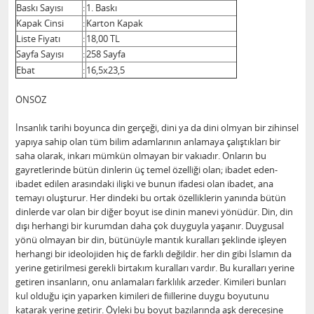
Baskı Sayısı
:
1. Baskı
Kapak Cinsi
:
Karton Kapak
Liste Fiyatı
:
18,00 TL
Sayfa Sayısı
:
258 Sayfa
Ebat
:
16,5x23,5
ÖNSÖZ
İnsanlık tarihi boyunca din gerçeği, dini ya da dini olmyan bir zihinsel
yapıya sahip olan tüm bilim adamlarının anlamaya çalıştıkları bir
saha olarak, inkarı mümkün olmayan bir vakıadır. Onların bu
gayretlerinde bütün dinlerin üç temel özelliği olan; ibadet eden-
ibadet edilen arasındaki ilişki ve bunun ifadesi olan ibadet, ana
temayı oluşturur. Her dindeki bu ortak özelliklerin yanında bütün
dinlerde var olan bir diğer boyut ise dinin manevi yönüdür. Din, din
dışı herhangi bir kurumdan daha çok duyguyla yaşanır. Duygusal
yönü olmayan bir din, bütünüyle mantık kuralları şeklinde işleyen
herhangi bir ideolojiden hiç de farklı değildir. her din gibi İslamın da
yerine getirilmesi gerekli birtakım kuralları vardır. Bu kuralları yerine
getiren insanların, onu anlamaları farklılık arzeder. Kimileri bunları
kul olduğu için yaparken kimileri de fiillerine duygu boyutunu
katarak yerine getirir. Öyleki bu boyut bazılarında aşk derecesine