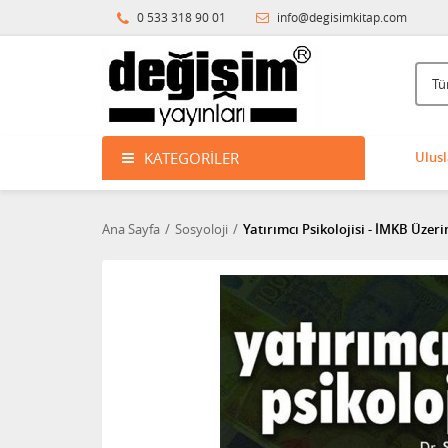
0 533 318 90 01
info@degisimkitap.com
KATEGORILER
Ulusl
Ana Sayfa
Sosyoloji
Yatırımcı Psikolojisi - İMKB Üzer