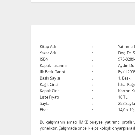
Kitap Adı
:
Yatırımcı
Yazar Adı
:
Doç. Dr. 
ISBN
:
975-8289
Kapak Tasarımı
:
Aydın Du
İlk Baskı Tarihi
:
Eylül 200
Baskı Sayısı
:
1. Baskı
Kağıt Cinsi
:
İthal Kağı
Kapak Cinsi
:
Karton K
Liste Fiyatı
:
18 TL
Sayfa
:
258 Sayfa
Ebat
:
14,0 x 19,
Bu çalışmanın amacı İMKB bireysel yatırımcı profili 
yöneliktir. Çalışmada öncelikle psikolojik önyargılara