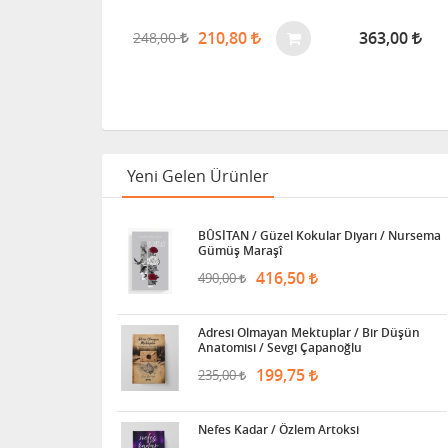
,35
210,80
363,00
248,00
Yeni Gelen Ürünler
BÛSİTAN / Güzel Kokular Diyarı / Nursema
Gümüş Maraşî
416,50
490,00
Adresi Olmayan Mektuplar / Bir Düşün
Anatomisi / Sevgi Çapanoğlu
199,75
235,00
Nefes Kadar / Özlem Artoksi