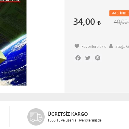
%15
İNDI
34,00
40,00
Favorilere Ekle
Stoğa G
Facebook
Twitter
Pinterest
ÜCRETSIZ KARGO
1500 TL ve üzeri alışverişlerinizde