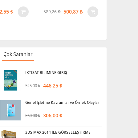
2,55
500,87
TÜKENDİ
589,26
Çok Satanlar
İKTİSAT BİLİMİNE GİRİŞ
446,25
525,00
Genel İşletme Kavramlar ve Örnek Olaylar
306,00
360,00
3DS MAX 2014 İLE GÖRSELLEŞTİRME