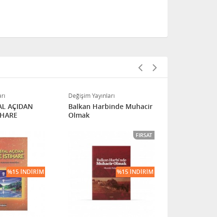
rı
Değişim Yayınları
Değişim Yayınl
AL AÇIDAN
Balkan Harbinde Muhacir
SAKARYA İL
İHARE
Olmak
KASABA YE
FIRSAT
%15 İNDIRIM
%15 İNDIRIM
TÜ