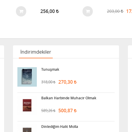
256,00
17
203,00
İndirimdekiler
Tunuşmak
270,30
318,00
Balkan Harbinde Muhacir Olmak
500,87
589,26
Dinlediğim Halit Molla