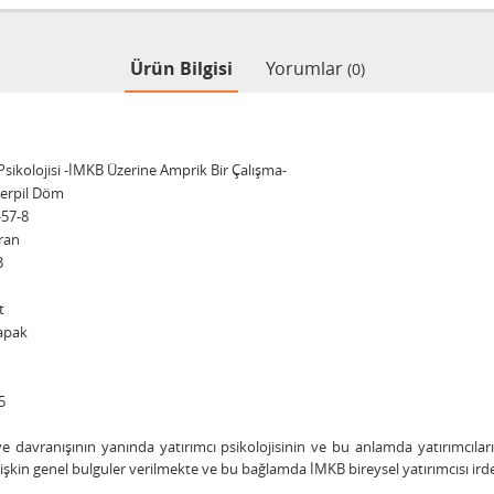
Ürün Bilgisi
Yorumlar
(0)
 Psikolojisi -İMKB Üzerine Amprik Bir Çalışma-
Serpil Döm
-57-8
ran
3
t
apak
5
ve davranışının yanında yatırımcı psikolojisinin ve bu anlamda yatırımcıla
 ilişkin genel bulguler verilmekte ve bu bağlamda İMKB bireysel yatırımcısı ir