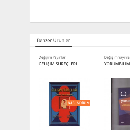
Benzer Ürünler
ı
Değişim Yayınları
Değişim Yayınla
LÜLÜK
GELİŞİM SÜREÇLERİ
YORUMBİLİM
%15 İNDIRIM
%15 İNDIRIM