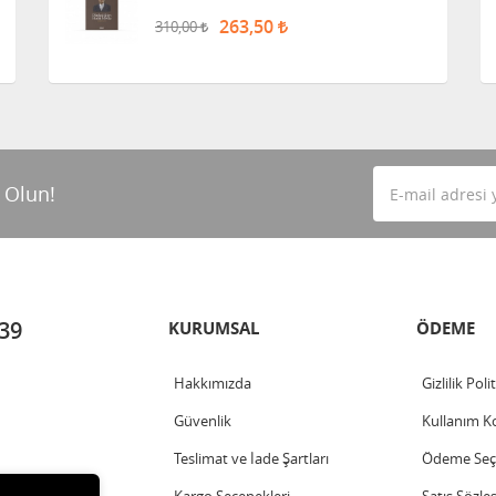
263,50
310,00
 Olun!
 39
KURUMSAL
ÖDEME
Hakkımızda
Gizlilik Poli
Güvenlik
Kullanım Ko
Teslimat ve İade Şartları
Ödeme Seçe