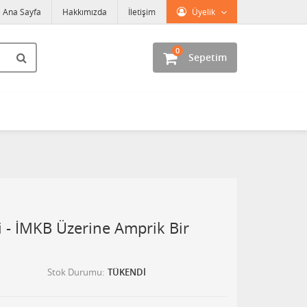
Ana Sayfa
Hakkımızda
İletişim
Üyelik
0
Sepetim
si - İMKB Üzerine Amprik Bir
Stok Durumu
TÜKENDİ