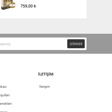
759,00
GÖNDER
İLETİŞİM
tikası
İletişim
şulları
nekleri