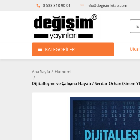
0 533 318 90 01
info@degisimkitap.com
KATEGORILER
Ulusl
Ana Sayfa
Ekonomi
Dijitalleşme ve Çalışma Hayatı / Serdar Orhan (Sine