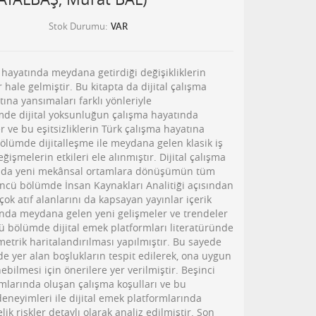
Stok Durumu
VAR
 hayatında meydana getirdiği değişikliklerin
r hale gelmiştir. Bu kitapta da dijital çalışma
ına yansımaları farklı yönleriyle
ümde dijital yoksunluğun çalışma hayatında
r ve bu eşitsizliklerin Türk çalışma hayatına
i bölümde dijitalleşme ile meydana gelen klasik iş
işmelerin etkileri ele alınmıştır. Dijital çalışma
dışında yeni mekânsal ortamlara dönüşümün tüm
çüncü bölümde İnsan Kaynakları Analitiği açısından
 çok atıf alanlarını da kapsayan yayınlar içerik
landa meydana gelen yeni gelişmeler ve trendeler
ü bölümde dijital emek platformları literatüründe
metrik haritalandırılması yapılmıştır. Bu sayede
de yer alan boşlukların tespit edilerek, ona uygun
ebilmesi için önerilere yer verilmiştir. Beşinci
mlarında oluşan çalışma koşulları ve bu
deneyimleri ile dijital emek platformlarında
ik riskler detaylı olarak analiz edilmiştir. Son