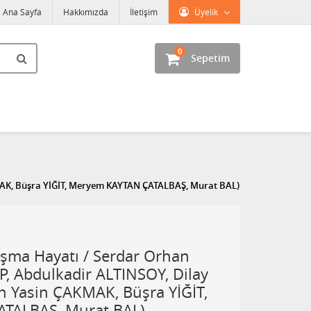
Ana Sayfa
Hakkımızda
İletişim
Üyelik
0
Sepetim
MAK, Büşra YİĞİT, Meryem KAYTAN ÇATALBAŞ, Murat BAL)
lışma Hayatı / Serdar Orhan
, Abdulkadir ALTINSOY, Dilay
 Yasin ÇAKMAK, Büşra YİĞİT,
TALBAŞ, Murat BAL)