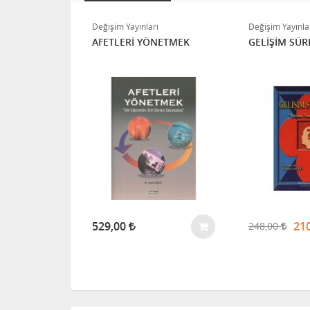
ı
Değişim Yayınları
Değişim Yayınla
inerleri /
AFETLERİ YÖNETMEK
GELİŞİM SÜR
 (Oya Ütük
ilet İrem Gür
m Semanur
la GÜÇ,
)
529,00
21
248,00