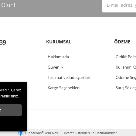
 Olun!
 39
KURUMSAL
ÖDEME
Hakkımızda
Gizlilik Poli
Güvenlik
Kullanım Ko
Teslimat ve İade Şartları
Ödeme Seçe
Kargo Seçenekleri
Satış Sözle
ktadır. Çerez
rebilirsiniz.
t
®
Hipotenüs
Yeni Nesil E-Ticaret Sistemleri ile Hazırlanmıştır.