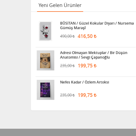
Yeni Gelen Ürünler
BÛSİTAN / Güzel Kokular Diyarı / Nursema
Gümüş Maraşî
416,50
490,00
Adresi Olmayan Mektuplar / Bir Düşün
Anatomisi / Sevgi Çapanoğlu
199,75
235,00
Nefes Kadar / Özlem Artoksi
199,75
235,00