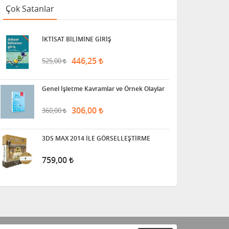
Çok Satanlar
İKTİSAT BİLİMİNE GİRİŞ
446,25
525,00
Genel İşletme Kavramlar ve Örnek Olaylar
306,00
360,00
3DS MAX 2014 İLE GÖRSELLEŞTİRME
759,00