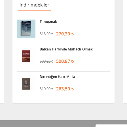
İndirimdekiler
Tunuşmak
270,30
318,00
Balkan Harbinde Muhacir Olmak
500,87
589,26
Dinlediğim Halit Molla
263,50
310,00