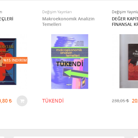
rı
Değişim Yayınları
Değişim Yayınla
EÇLERİ
Makroekonomik Analizin
DEĞER KAPİ
Temelleri
FİNANSAL K
%15 İNDIRIM
TÜKENDİ
0,80
TÜKENDİ
20
238,05