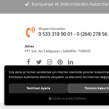
Kampanya ve İndirimlerden Haberdar
Müşteri Hizmetleri
0 533 318 90 01
0 (264) 278 56
Adres
PTT. Sok. No:3 Adapazarı / SAKARYA / TÜRKİYE
Size daha iyi hizmet verebilmek için internet sitemizde çerezler kullanılma
Politikaları Aydınlatma Metni’ni okuyabilir ve dilerseniz tercihlerinizi değişti
Tercihleri Ayarla
Tümünü Kabul E
© 2020 Değişim Yayınları Tüm hakları saklıdır.
Gizlilik ve Çerez Politikası