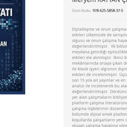
Ürün Kodu
978-625-5858-37-5
Dijitalleşme ve onun çalışma
etkileri ülkemizde de tartışılı
olgusu ve onun çalışma hayat
değerlendirilmiştir. İlk böl
meydana getirdiği eşitsizlikle
etkileri ele alınmıştır. İkinc
mekânlarında ortaya çıkan değ
ile klasik işyeri algısının 
etkileri de incelenmiştir. Ü
son 15 yıla ait yayınlar ve en
analizi ile incelenerek bu a
değerlendirilmiştir. Dördünc
yer alan çalışmaların bibliyo
platform çalışma literatürün
çalışma ilişkilerinin düzenlen
bölümde dijital emek platfor
koşullarda çalışanların yeni 
oluşan çalışma hayatına yönel