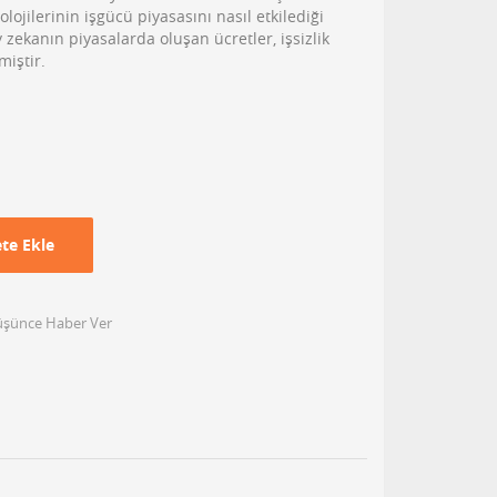
ojilerinin işgücü piyasasını nasıl etkilediği
 zekanın piyasalarda oluşan ücretler, işsizlik
miştir.
te Ekle
Düşünce Haber Ver