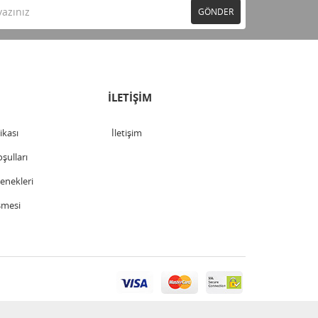
GÖNDER
İLETİŞİM
tikası
İletişim
şulları
nekleri
şmesi