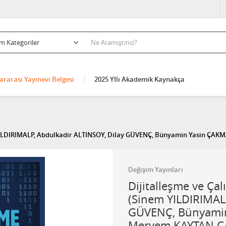
ararası Yayınevi Belgesi
2025 YIlı Akademik Kaynakça
m YILDIRIMALP, Abdulkadir ALTINSOY, Dilay GÜVENÇ, Bünyamin Yasin ÇAK
Değişim Yayınları
Dijitalleşme ve Ça
(Sinem YILDIRIMALP
GÜVENÇ, Bünyamin
Meryem KAYTAN ÇA