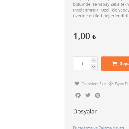
bölümde ise Yapay Zeka teknol
incelenmiştir. Özellikle yapay
üzerine etkileri değerlendiril
1,00
Sepe
Favorilere Ekle
Fiyatı 
Facebook
Twitter
Pinterest
Dosyalar
Dijitalleşme ve Çalışma Hayatı